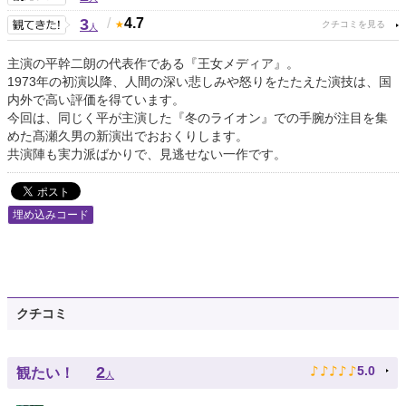
3
/
4.7
人
主演の平幹二朗の代表作である『王女メディア』。
1973年の初演以降、人間の深い悲しみや怒りをたたえた演技は、国
内外で高い評価を得ています。
今回は、同じく平が主演した『冬のライオン』での手腕が注目を集
めた髙瀬久男の新演出でおおくりします。
共演陣も実力派ばかりで、見逃せない一作です。
埋め込みコード
クチコミ
♪
♪
♪
♪
♪
2
5.0
観たい！
人