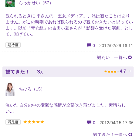
らっかせい（57）
観られるときに 平さんの「王女メディア」、私は観たことはあり
ません。がこの時期であれば観られるので観ておきたいと思ってい
ます。以前「青☆組」の吉田小夏さんが「影響を受けた演劇」とし
て、挙げてい...
期待度
0
2012/02/29 16:11
観たい！一覧へ
★
★
★
★
★
3
4.7
観てきた！
人
ちひろ（15）
泣いた 自分の中の憂鬱な感情が全部吹き飛びました。素晴らし
い…
★★★★★
満足度
0
2012/04/15 17:36
観てきた！一覧へ