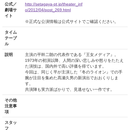
公式／
http://setagaya-pt.jp/theater_inf
劇場サ
o/2012/04/post_269.html
イト
※正式な公演情報は公式サイトでご確認ください。
タイム
テーブ
ル
説明
主演の平幹二朗の代表作である『王女メディア』。
1973年の初演以降、人間の深い悲しみや怒りをたたえ
た演技は、国内外で高い評価を得ています。
今回は、同じく平が主演した『冬のライオン』での手
腕が注目を集めた髙瀬久男の新演出でおおくりしま
す。
共演陣も実力派ばかりで、見逃せない一作です。
その他
注意事
項
スタッ
フ