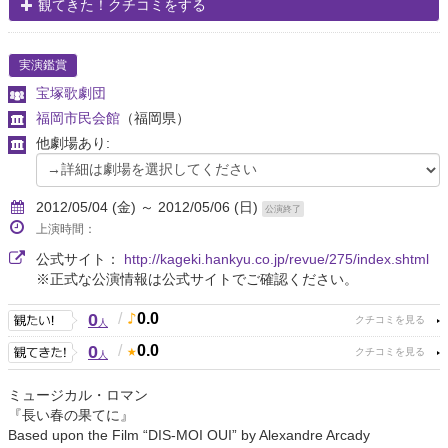
観てきた！クチコミをする
実演鑑賞
宝塚歌劇団
福岡市民会館
（福岡県）
他劇場あり:
2012/05/04 (金) ～ 2012/05/06 (日)
公演終了
上演時間：
公式サイト：
http://kageki.hankyu.co.jp/revue/275/index.shtml
※正式な公演情報は公式サイトでご確認ください。
0
/
0.0
人
0
/
0.0
人
ミュージカル・ロマン
『長い春の果てに』
Based upon the Film “DIS-MOI OUI” by Alexandre Arcady