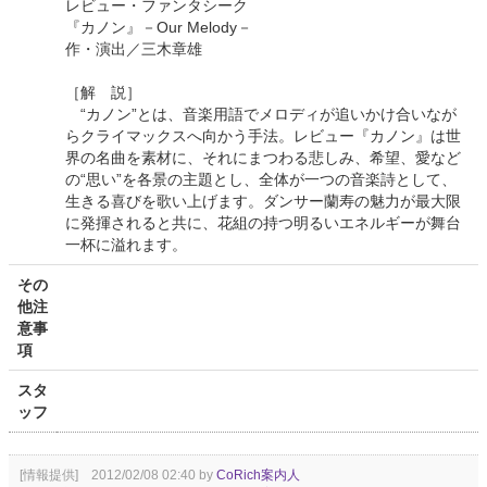
レビュー・ファンタシーク
『カノン』－Our Melody－
作・演出／三木章雄
［解 説］
“カノン”とは、音楽用語でメロディが追いかけ合いなが
らクライマックスへ向かう手法。レビュー『カノン』は世
界の名曲を素材に、それにまつわる悲しみ、希望、愛など
の“思い”を各景の主題とし、全体が一つの音楽詩として、
生きる喜びを歌い上げます。ダンサー蘭寿の魅力が最大限
に発揮されると共に、花組の持つ明るいエネルギーが舞台
一杯に溢れます。
その
他注
意事
項
スタ
ッフ
[情報提供] 2012/02/08 02:40 by
CoRich案内人