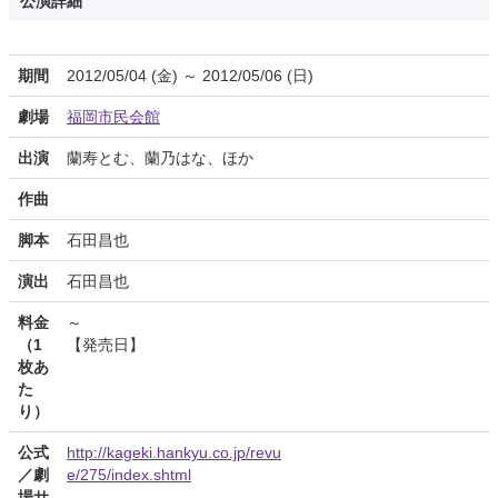
公演詳細
期間
2012/05/04 (金) ～ 2012/05/06 (日)
劇場
福岡市民会館
出演
蘭寿とむ、蘭乃はな、ほか
作曲
脚本
石田昌也
演出
石田昌也
料金
～
（1
【発売日】
枚あ
た
り）
公式
http://kageki.hankyu.co.jp/revu
／劇
e/275/index.shtml
場サ