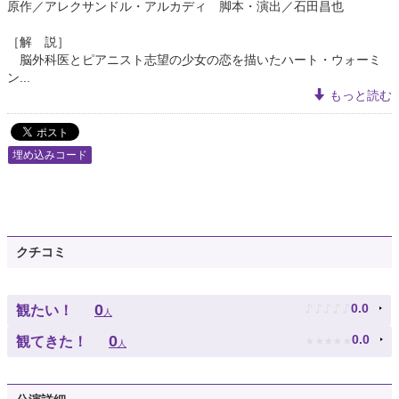
原作／アレクサンドル・アルカディ 脚本・演出／石田昌也
［解 説］
脳外科医とピアニスト志望の少女の恋を描いたハート・ウォーミ
ン...
もっと読む
埋め込みコード
クチコミ
♪
♪
♪
♪
♪
0
0.0
観たい！
人
★
★
★
★
★
0
0.0
観てきた！
人