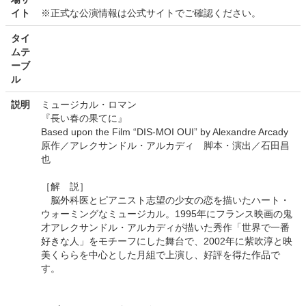
イト
※正式な公演情報は公式サイトでご確認ください。
タイ
ムテ
ーブ
ル
説明
ミュージカル・ロマン
『長い春の果てに』
Based upon the Film “DIS-MOI OUI” by Alexandre Arcady
原作／アレクサンドル・アルカディ 脚本・演出／石田昌
也
［解 説］
脳外科医とピアニスト志望の少女の恋を描いたハート・
ウォーミングなミュージカル。1995年にフランス映画の鬼
才アレクサンドル・アルカディが描いた秀作「世界で一番
好きな人」をモチーフにした舞台で、2002年に紫吹淳と映
美くららを中心とした月組で上演し、好評を得た作品で
す。