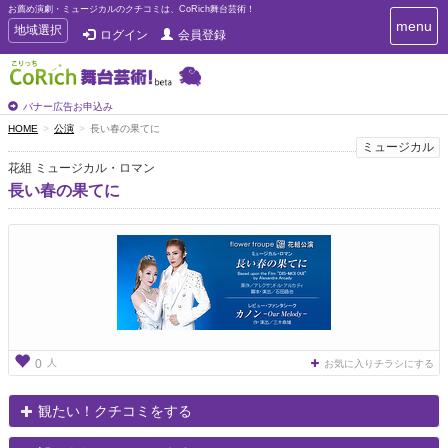
お薦め演劇・ミュージカルのクチコミは、CoRich舞台芸術！
T
menu
T
地域選択
ログイン
会員登録
o
o
g
g
g
g
l
l
バナー広告お申込み
e
e
HOME
公演
長い春の果てに
n
n
ミュージカル
a
a
v
花組 ミュージカル・ロマン
i
v
長い春の果てに
g
i
a
g
t
a
i
t
o
n
i
o
n
人
0
お気に入りチラシにする
観たい！クチコミをする