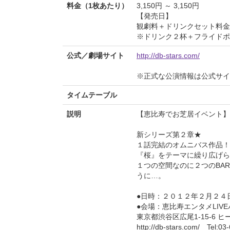
料金（1枚あたり）
3,150円 ～ 3,150円
【発売日】
観劇料＋ドリンクセット料金
※ドリンク２杯＋フライドポ
公式／劇場サイト
http://db-stars.com/
※正式な公演情報は公式サ
タイムテーブル
説明
【恵比寿でお芝居イベント】
新シリーズ第２章★
１話完結のオムニバス作品！
『桜』をテーマに繰り広げら
１つの空間なのに２つのBA
うに…。
●日時：２０１２年２月２４日(金)〜
●会場：恵比寿エンタメLIV
東京都渋谷区広尾1-15-6 ヒ
http://db-stars.com/ Tel:03