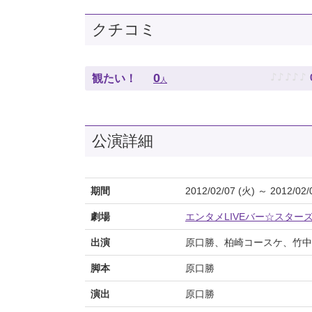
クチコミ
♪
♪
♪
♪
♪
0
観たい！
人
公演詳細
期間
2012/02/07 (火) ～ 2012/02/
劇場
エンタメLIVEバー☆スター
出演
原口勝、柏崎コースケ、竹中
脚本
原口勝
演出
原口勝