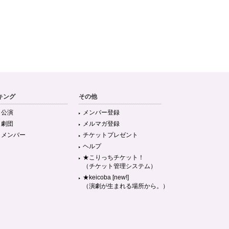
キング
その他
目公演
メンバー登録
目劇団
メルマガ登録
目メンバー
チケットプレゼント
ヘルプ
★こりっちチケット！
（チケット管理システム）
★keicoba [new!]
（演劇が生まれる場所から。）