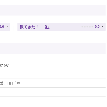
★
★
★
★
★
0
0.0
0.0
観てきた！
人
07 (火)
ズ
愛、田口千尋