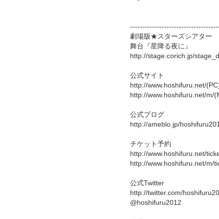
------------------------------------
劇場版★スターズシアター
舞台『星降る夜に』
http://stage.corich.jp/stag
公式サイト
http://www.hoshifuru.net/(PC
http://www.hoshifuru.net/m/
公式ブログ
http://ameblo.jp/hoshifuru20
チケット予約
http://www.hoshifuru.net/tick
http://www.hoshifuru.net/m/t
公式Twitter
http://twitter.com/hoshifuru2
@hoshifuru2012