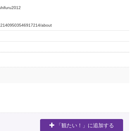
shifuru2012
07321409503546917214/about
「観たい！」に追加する
。