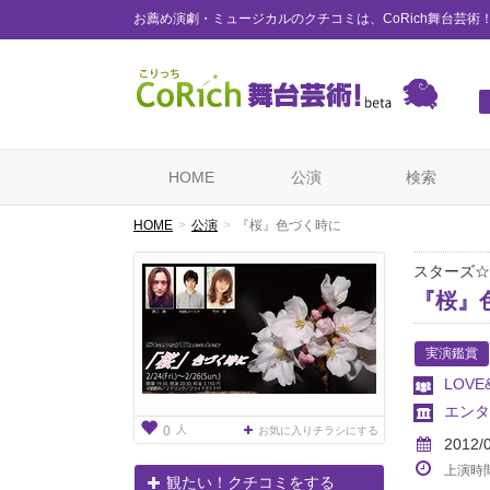
お薦め演劇・ミュージカルのクチコミは、CoRich舞台芸術
HOME
公演
検索
HOME
公演
『桜』色づく時に
スターズ☆
『桜』
実演鑑賞
LOVE
エンタ
人
0
お気に入りチラシにする
2012/
上演時
観たい！クチコミをする