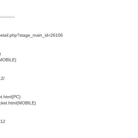
----------
e_detail.php?stage_main_id=26106
)
(MOBILE)
12/
et.html(PC)
icket.html(MOBILE)
012