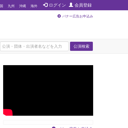
ログイン
会員登録
国
九州
沖縄
海外
バナー広告お申込み
公演検索