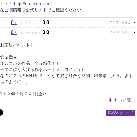
サイト：
http://db-stars.com/
な公演情報は公式サイトでご確認ください。
0
♪
♪
♪
♪
♪
/
0.0
人
0
★
★
★
★
★
/
0.0
人
お芝居イベント】
第２章★
オムニバス作品！全５部作！！
ーマに繰り広げられるハートフルコメディ♪
なのに２つのBARが？！やがて混ざり合う空間、出来事、人々。まる
らのように…。
１２年２月２４日(金)〜...
もっと読む
埋め込みコード