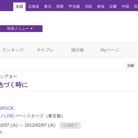
！
全国
北海道
東北
関東
甲信越
北陸
東海
近畿
中国
四
管理メニュー
団体WEBサイト管理
顧客管理
ランキング
チケプレ
掲示板
Myページ
演劇
シアター
色づく時に
&ROCK
メLIVEバー☆スターズ
（東京都）
02/07 (火) ～ 2012/02/07 (火)
公演終了
間：