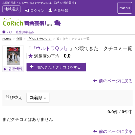
お薦め演劇・ミュージカルのクチコミは、CoRich舞台芸術！
T
menu
T
地域選択
ログイン
会員登録
o
o
g
g
g
g
l
l
バナー広告お申込み
e
e
HOME
公演
『ウルトラQッ!』
観てきた！クチコミ一覧
n
n
a
「
『ウルトラQッ!』
」の観てきた！クチコミ一覧
a
v
i
v
★
0.0
満足度の平均
g
i
a
観てきた！クチコミをする
g
公演情報
t
a
i
t
o
前のページに戻る
n
i
o
並び替え
新着順
n
0-0件 / 0件中
まだクチコミはありません
前のページに戻る