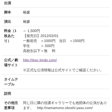
出演
脚本
椿媛
演出
椿媛
料金（1
～ 1,500円
枚あた
【発売日】2012/02/01
り）
一般前売 ＝1000円 当日 ＝1500円
学生 ＝ 500円
高校生以下＝無 料
公式／劇
http://tpsc.jimdo.com/
場サイト
※正式な公演情報は公式サイトでご確認ください。
タイムテ
ーブル
説明
その他注
同じ日に隣の信濃ギャラリーでも他団体の公演があり
意事項
ます。 http://namamono.okoshi-yasu.com/