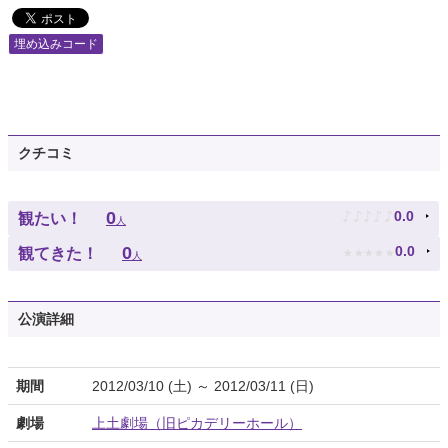
埋め込みコード
クチコミ
♪
♪
♪
♪
♪
0
0.0
観たい！
人
★
★
★
★
★
0
0.0
観てきた！
人
公演詳細
期間
2012/03/10 (土) ～ 2012/03/11 (日)
劇場
上土劇場（旧ピカデリーホール）