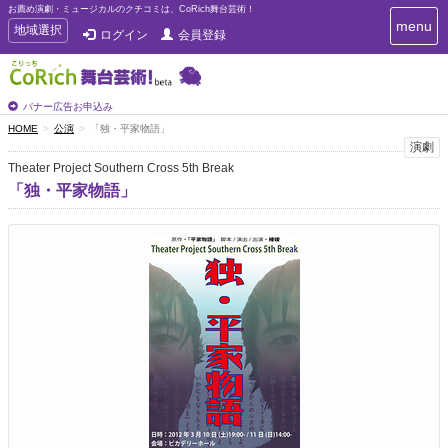
お薦め演劇・ミュージカルのクチコミは、CoRich舞台芸術！
T
menu
T
地域選択
ログイン
会員登録
o
o
g
g
g
g
l
l
バナー広告お申込み
e
e
HOME
公演
「独・平家物語」
n
n
演劇
a
a
v
Theater Project Southern Cross 5th Break
i
v
「独・平家物語」
g
i
a
g
t
a
i
t
o
n
i
o
n