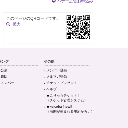
バナー広告お申込み
このページのQRコードです。
拡大
キング
その他
目公演
メンバー登録
目劇団
メルマガ登録
目メンバー
チケットプレゼント
ヘルプ
★こりっちチケット！
（チケット管理システム）
★keicoba [new!]
（演劇が生まれる場所から。）