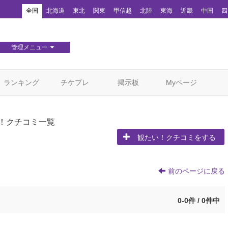
！
全国
北海道
東北
関東
甲信越
北陸
東海
近畿
中国
四
管理メニュー
団体WEBサイト管理
顧客管理
ランキング
チケプレ
掲示板
Myページ
！クチコミ一覧
観たい！クチコミをする
前のページに戻る
0-0件 / 0件中