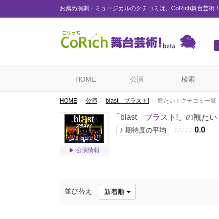
お薦め演劇・ミュージカルのクチコミは、CoRich舞台芸術
HOME
公演
検索
HOME
公演
blast ブラスト!
観たい！クチコミ一覧
「
blast ブラスト!
」の観たい
♪
0.0
期待度の平均
♪
♪
♪
♪
♪
公演情報
並び替え
新着順