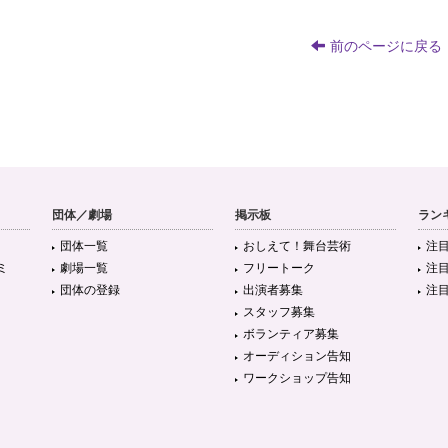
前のページに戻る
団体／劇場
掲示板
ラン
団体一覧
おしえて！舞台芸術
注
ミ
劇場一覧
フリートーク
注
団体の登録
出演者募集
注
スタッフ募集
ボランティア募集
オーディション告知
ワークショップ告知