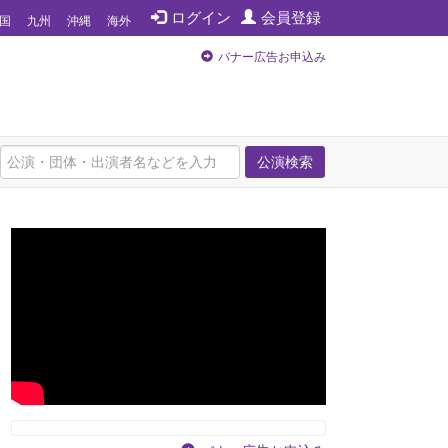
ログイン
会員登録
国
九州
沖縄
海外
バナー広告お申込み
公演検索