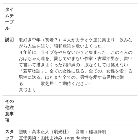
タイ
ムテ
ーブ
ル
説明
歌好き中年（初老？）４人がカラオケ屋に集まり、飲みな
がら人生を語り、昭和歌謡を歌いまくった！
４年前に、ライブをやらないか？と集まった、この４人の
おばちゃん達を、愛してやまない作家・古屋治男が、書い
て書いて描きまくった四姉妹の、涙なくしては笑えない
「若草物語」。全ての女性に送る、全ての、女性を愛する
男性に送る、はたまた全ての、男性を愛する男性に贈
る…………歌芝居！ご期待ください！
真弓より
その
他注
意事
項
スタ
照明：高木正人（劇光社） 音響：稲垣静明
ッフ
宣伝美術：由比まゆみ（egg design)