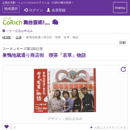
お薦め演劇・ミュージカルのクチコミは、CoRich舞台芸術！
T
menu
T
地域選択
ログイン
会員登録
o
o
g
g
g
g
l
l
バナー広告お申込み
e
e
HOME
公演
巣鴨地蔵通り商店街 喫茶「若草」物語
n
n
演劇
a
a
v
コーネンキーズ第1回公演
i
v
巣鴨地蔵通り商店街 喫茶「若草」物語
g
i
a
g
t
a
i
t
o
n
i
o
n
デザイン：由比まゆみ
人
1
お気に入りチラシにする