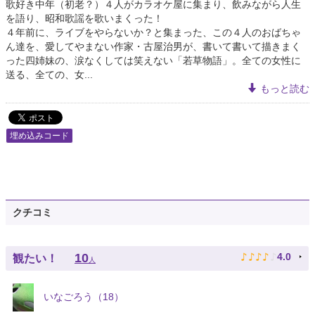
歌好き中年（初老？）４人がカラオケ屋に集まり、飲みながら人生
を語り、昭和歌謡を歌いまくった！
４年前に、ライブをやらないか？と集まった、この４人のおばちゃ
ん達を、愛してやまない作家・古屋治男が、書いて書いて描きまく
った四姉妹の、涙なくしては笑えない「若草物語」。全ての女性に
送る、全ての、女...
もっと読む
埋め込みコード
クチコミ
♪
♪
♪
♪
♪
10
4.0
観たい！
人
いなごろう（18）