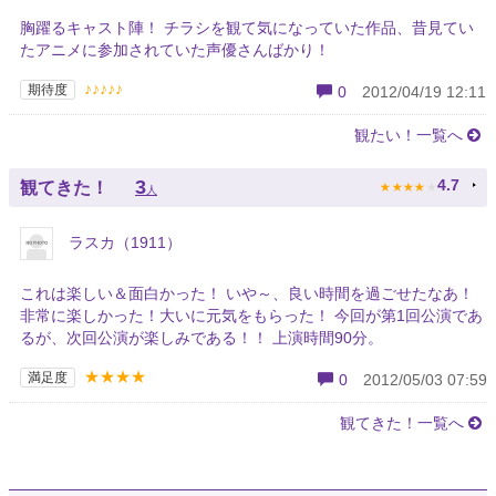
胸躍るキャスト陣！ チラシを観て気になっていた作品、昔見てい
たアニメに参加されていた声優さんばかり！
♪♪♪♪♪
期待度
0
2012/04/19 12:11
観たい！一覧へ
★
★
★
★
★
3
4.7
観てきた！
人
ラスカ（1911）
これは楽しい＆面白かった！ いや～、良い時間を過ごせたなあ！
非常に楽しかった！大いに元気をもらった！ 今回が第1回公演であ
るが、次回公演が楽しみである！！ 上演時間90分。
★★★★
満足度
0
2012/05/03 07:59
観てきた！一覧へ