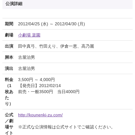
公演詳細
期間
2012/04/25 (水) ～ 2012/04/30 (月)
劇場
小劇場 楽園
出演
田中真弓、竹田えり、伊倉一恵、高乃麗
脚本
古屋治男
演出
古屋治男
料金
3,500円 ～ 4,000円
（1
【発売日】2012/02/14
枚あ
前売・一般3500円 当日4000円
た
り）
公式
http://kounenki-zu.com/
／劇
場サ
※正式な公演情報は公式サイトでご確認ください。
イト