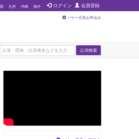
ログイン
会員登録
国
九州
沖縄
海外
バナー広告お申込み
公演検索