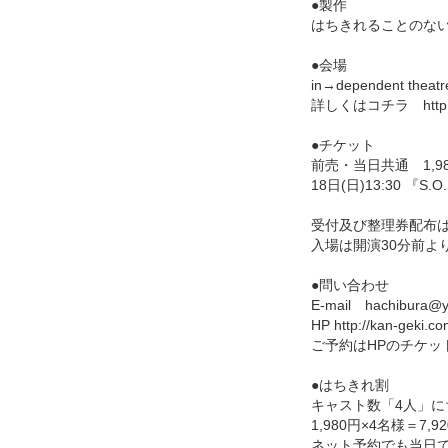
●製作
はちきれることのな
●会場
in→dependent theatr
詳しくはコチラ http://wes
●チケット
前売・当日共通 1,9
18日(日)13:30 『
受付及び整理券配布
入場は開演30分前よ
●問い合わせ
E-mail hachibura@y
HP http://kan-geki.co
ご予約はHPのチケット
●はちきれ割
キャスト数「4人」に
1,980円×4名様＝7
ネット予約でも当日で