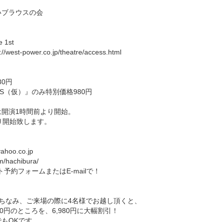
いブラウスの会
e 1st
t-power.co.jp/theatre/access.html
80円
S.O.S（仮）』のみ特別価格980円
は開演1時間前より開始。
り開始致します。
ahoo.co.jp
m/hachibura/
予約フォームまたはE-mailで！
ちなみ、ご来場の際に4名様でお越し頂くと、
,920円のところを、6,980円に大幅割引！
もOKです。