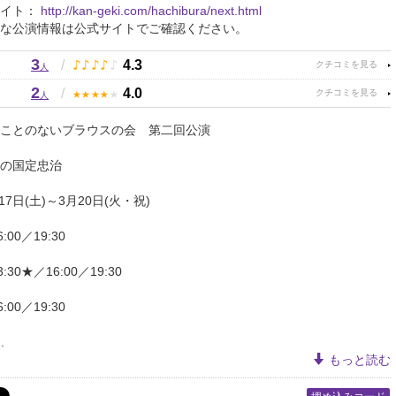
サイト：
http://kan-geki.com/hachibura/next.html
な公演情報は公式サイトでご確認ください。
3
♪
♪
♪
♪
♪
/
4.3
人
2
★
★
★
★
★
/
4.0
人
ことのないブラウスの会 第二回公演
の国定忠治
17日(土)～3月20日(火・祝)
6:00／19:30
3:30★／16:00／19:30
6:00／19:30
.
もっと読む