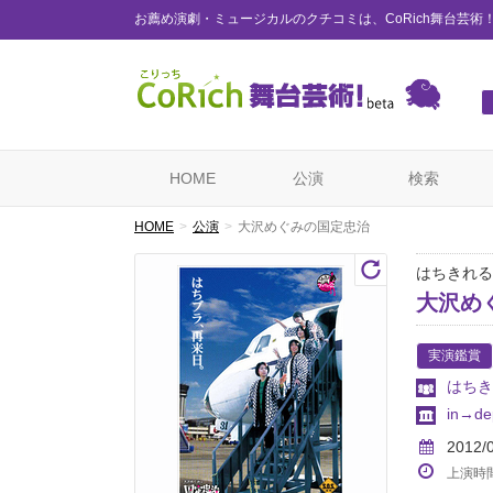
お薦め演劇・ミュージカルのクチコミは、CoRich舞台芸術
HOME
公演
検索
HOME
公演
大沢めぐみの国定忠治
はちきれる
大沢め
実演鑑賞
はちき
in→dep
2012/
上演時