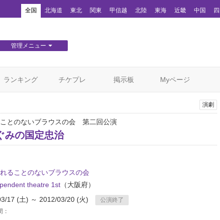
！
全国
北海道
東北
関東
甲信越
北陸
東海
近畿
中国
四
管理メニュー
団体WEBサイト管理
顧客管理
ランキング
チケプレ
掲示板
Myページ
演劇
ことのないブラウスの会 第二回公演
ぐみの国定忠治
れることのないブラウスの会
endent theatre 1st
（大阪府）
03/17 (土) ～ 2012/03/20 (火)
公演終了
間：