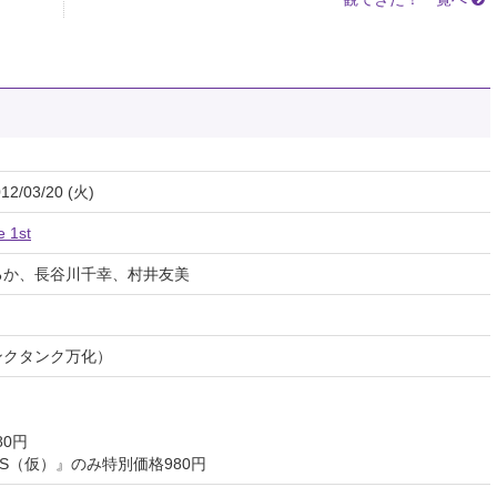
12/03/20 (火)
e 1st
るか、長谷川千幸、村井友美
ンクタンク万化）
80円
S.O.S（仮）』のみ特別価格980円