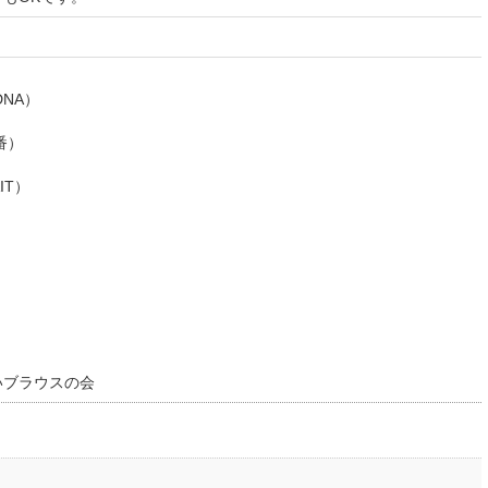
NA）
番）
IT）
いブラウスの会