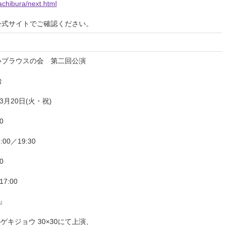
achibura/next.html
公式サイトでご確認ください。
いブラウスの会 第二回公演
治
～3月20日(火・祝)
0
:00／19:30
0
17:00
）』
のゲキジョウ 30×30にて上演、