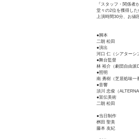
『スタッフ・関係者が
堂々の2位を獲得した
上演時間30分、お値
●脚本
二朗 松田
●演出
河口 仁（シアターシ
●舞台監督
林 裕介（劇団自由派D
●照明
南 勇樹（芝居処味一
●音響
須川 忠俊（ALTERNA
●宣伝美術
二朗 松田
●当日制作
桝田 聖美
藤本 友紀