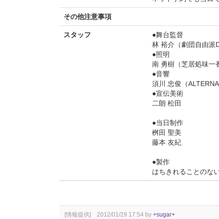
その他注意事項
スタッフ
●舞台監督
林 裕介（劇団自由派D
●照明
南 勇樹（芝居処味一
●音響
須川 忠俊（ALTERNA
●宣伝美術
二朗 松田
●当日制作
桝田 聖美
藤本 友紀
●製作
はちきれることのな
[情報提供] 2012/01/29 17:54 by
+sugar+