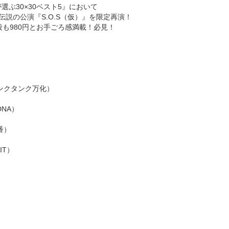
選ぶ30×30ベスト5』において
伝説の公演『S.O.S（仮）』を限定再演！
段も980円とお手ごろ感満載！必見！
ンクタンク万化）
NA）
番）
IT）