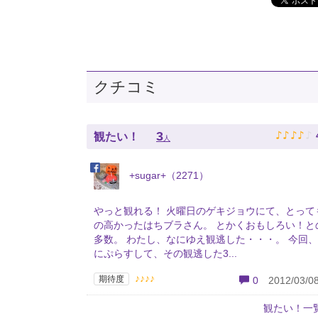
クチコミ
♪
♪
♪
♪
♪
3
観たい！
人
+sugar+（2271）
やっと観れる！ 火曜日のゲキジョウにて、とって
の高かったはちブラさん。 とかくおもしろい！と
多数。 わたし、なにゆえ観逃した・・・。 今回
にぷらすして、その観逃した3...
♪♪♪♪
期待度
0
2012/03/08
観たい！一