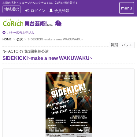
お薦め演劇・ミュージカルのクチコミは、CoRich舞台芸術！
T
menu
T
地域選択
ログイン
会員登録
o
o
g
g
g
g
l
l
バナー広告お申込み
e
e
HOME
公演
SIDEKICK!~make a new WAKUWAKU~
n
n
舞踊・バレエ
a
a
v
N-FACTORY 第3回主催公演
i
v
SIDEKICK!~make a new WAKUWAKU~
g
i
a
g
t
a
i
t
o
n
i
o
n