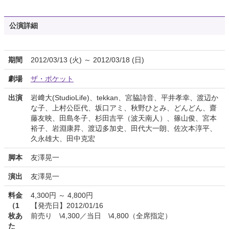
公演詳細
期間
2012/03/13 (火) ～ 2012/03/18 (日)
劇場
ザ・ポケット
出演
岩﨑大(StudioLife)、tekkan、宮脇詩音、平井孝幸、渡辺か
な子、上村公臣代、坂口アミ、秋野ひとみ、どんどん、齋
藤友映、田島冬子、杉田吉平（波天南人）、篠山俊、宮本
裕子、岩淵康昇、渡辺多加史、田代大一朗、佐次本淳平、
久永雄大、田中克宏
脚本
友澤晃一
演出
友澤晃一
料金
4,300円 ～ 4,800円
（1
【発売日】2012/01/16
枚あ
前売り \4,300／当日 \4,800（全席指定）
た