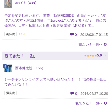
ﾊﾅﾐｽﾞｷ（438）
予定を変更し伺います。 前作「動物園2SIDE」面白かった～。”友
澤さん”の本・演出は勿論、”T1projectさん”の役者さん’ｓ、特に男
優陣が、日常・私生活とも違う第３極 愛称（あだ名）で...
♪♪♪♪
期待度
0
2012/03/17 01:15
観たい！一覧へ
★
★
★
★
★
3
5.0
観てきた！
人
西本健太朗（156）
シーチキンサンライズ とても熱い話だった！！！ T1の舞台一回出
てみたいな！！
満足度
0
2016/04/27 10:20
観てきた！一覧へ