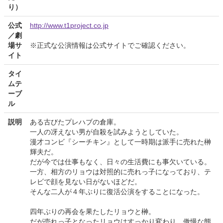
り）
公式
http://www.t1project.co.jp
／劇
場サ
※正式な公演情報は公式サイトでご確認ください。
イト
タイ
ムテ
ーブ
ル
説明
ある古びたプレハブの倉庫。
一人の冴えない男が自殺を試みようとしていた。
漫才コンビ『シーチキン』として一時期は派手に売れた榊
輝夫だ。
だが今では仕事もなく、日々の生活費にも事欠いている。
一方、相方のリョウは対照的に売れっ子になっており、テ
レビで顔を見ない日がないほどだ。
そんな二人が４年ぶりに復活公演をすることになった。
四年ぶりの再会を果たしたリョウと榊。
だが売れっ子となったリョウはすっかり変わり、傲慢な態