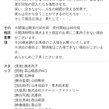
度が旧知の芸人たちを激怒させる。
笑い、泣きながら、人生の縮図が見える世界で、
彼らは分かち合うことができるのだろうか・・・。
そして復活公演は、果たして・・・。
その
※開場は開演の30分前、受付開始は45分前
他注
※開演時間を過ぎますと指定のお席にご案内できない場合
意事
がございます。
項
※10歳未満のお客様のご入場をお断りいたします。
※演出の都合上、開演後はご入場できない場合がございま
す。
あらかじめご了承くださいませ。
スタ
[美術] 橋本尚子
ッフ
[照明] 高山晴彦(PAC)
[音響] 石神保
[舞台監督] 山田剛史
[演出助手] 山本佳由子・青木絵未梨
[大道具] 株式会社ステージ・ファクトリー
[舞台写真] 武重到
[宣伝美術] 西山昭彦
[映像撮影] 栗山浩