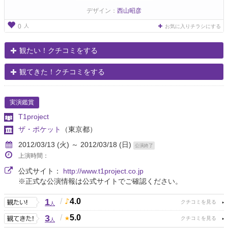
デザイン：
西山昭彦
人
0
お気に入りチラシにする
観たい！クチコミをする
観てきた！クチコミをする
実演鑑賞
T1project
ザ・ポケット
（東京都）
2012/03/13 (火) ～ 2012/03/18 (日)
公演終了
上演時間：
公式サイト：
http://www.t1project.co.jp
※正式な公演情報は公式サイトでご確認ください。
1
/
4.0
人
3
/
5.0
人