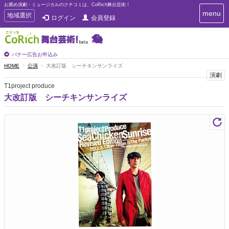
お薦め演劇・ミュージカルのクチコミは、CoRich舞台芸術！
T
menu
T
地域選択
ログイン
会員登録
o
o
g
g
g
g
l
l
バナー広告お申込み
e
e
HOME
公演
大改訂版 シーチキンサンライズ
n
n
演劇
a
a
v
T1project produce
i
v
大改訂版 シーチキンサンライズ
g
i
a
g
t
a
i
t
o
n
i
o
n