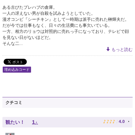
ある古びたプレハブの倉庫。
一人の冴えない男が自殺を試みようとしていた。
漫才コンビ『シーチキン』として一時期は派手に売れた榊輝夫だ。
だが今では仕事もなく、日々の生活費にも事欠いている。
一方、相方のリョウは対照的に売れっ子になっており、テレビで顔
を見ない日がないほどだ。
そんな二...
もっと読む
埋め込みコード
クチコミ
♪
♪
♪
♪
♪
1
4.0
観たい！
人