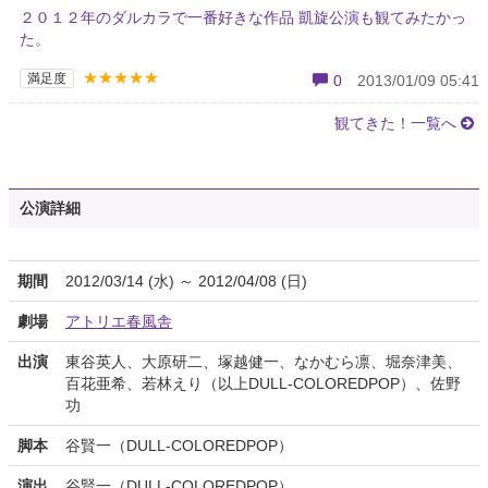
２０１２年のダルカラで一番好きな作品 凱旋公演も観てみたかっ
た。
★★★★★
満足度
0
2013/01/09 05:41
観てきた！一覧へ
公演詳細
期間
2012/03/14 (水) ～ 2012/04/08 (日)
劇場
アトリエ春風舎
出演
東谷英人、大原研二、塚越健一、なかむら凛、堀奈津美、
百花亜希、若林えり（以上DULL-COLOREDPOP）、佐野
功
脚本
谷賢一（DULL-COLOREDPOP）
演出
谷賢一（DULL-COLOREDPOP）