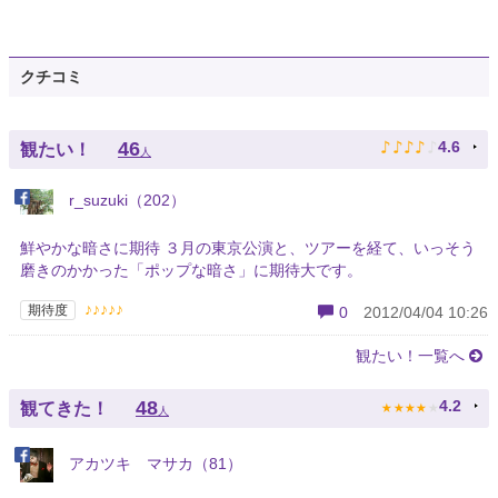
クチコミ
♪
♪
♪
♪
♪
46
4.6
観たい！
人
r_suzuki（202）
鮮やかな暗さに期待 ３月の東京公演と、ツアーを経て、いっそう
磨きのかかった「ポップな暗さ」に期待大です。
♪♪♪♪♪
期待度
0
2012/04/04 10:26
観たい！一覧へ
★
★
★
★
★
48
4.2
観てきた！
人
アカツキ マサカ（81）