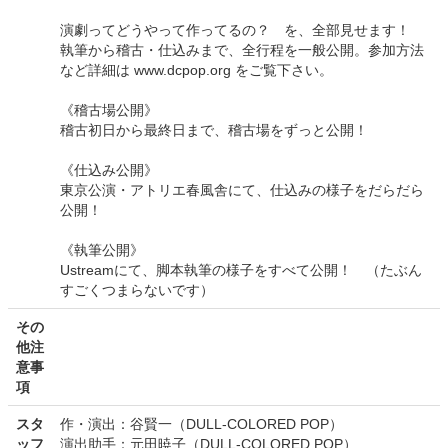
演劇ってどうやって作ってるの？ を、全部見せます！
執筆から稽古・仕込みまで、全行程を一般公開。参加方法
など詳細は www.dcpop.org をご覧下さい。
《稽古場公開》
稽古初日から最終日まで、稽古場をずっと公開！
《仕込み公開》
東京公演・アトリエ春風舎にて、仕込みの様子をだらだら
公開！
《執筆公開》
Ustreamにて、脚本執筆の様子をすべて公開！ （たぶん
すごくつまらないです）
その
他注
意事
項
スタ
作・演出：谷賢一（DULL-COLORED POP）
ッフ
演出助手：元田暁子（DULL-COLORED POP）