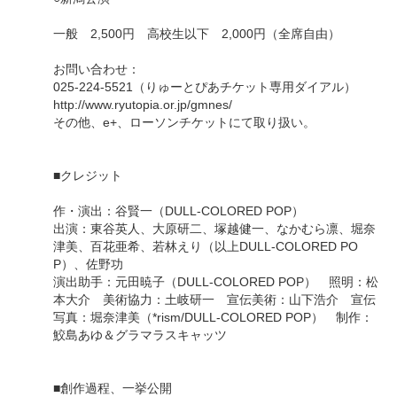
一般 2,500円 高校生以下 2,000円（全席自由）
お問い合わせ：
025-224-5521（りゅーとぴあチケット専用ダイアル）
http://www.ryutopia.or.jp/gmnes/
その他、e+、ローソンチケットにて取り扱い。
■クレジット
作・演出：谷賢一（DULL-COLORED POP）
出演：東谷英人、大原研二、塚越健一、なかむら凛、堀奈
津美、百花亜希、若林えり（以上DULL-COLORED PO
P）、佐野功
演出助手：元田暁子（DULL-COLORED POP） 照明：松
本大介 美術協力：土岐研一 宣伝美術：山下浩介 宣伝
写真：堀奈津美（*rism/DULL-COLORED POP） 制作：
鮫島あゆ＆グラマラスキャッツ
■創作過程、一挙公開