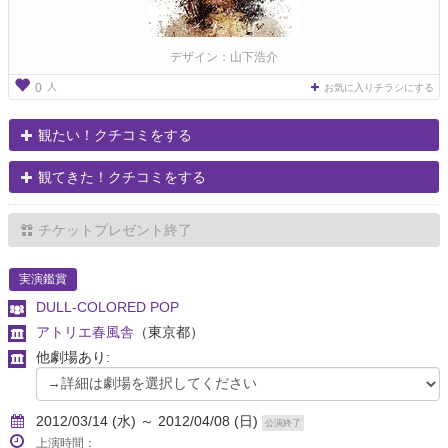
デザイン：山下浩介
人
0
お気に入りチラシにする
観たい！クチコミをする
観てきた！クチコミをする
チケットプレゼント終了
実演鑑賞
DULL-COLORED POP
アトリエ春風舎
（東京都）
他劇場あり:
2012/03/14 (水) ～ 2012/04/08 (日)
公演終了
上演時間：