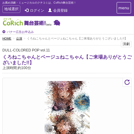
お薦め演劇・ミュージカルのクチコミは、CoRich舞台芸術！
T
menu
T
地域選択
ログイン
会員登録
o
o
g
g
g
g
l
l
バナー広告お申込み
e
e
HOME
公演
くろねこちゃんとベージュねこちゃん【ご来場ありがとうございました!!】
n
n
演劇
a
a
v
DULL-COLORED POP vol.11
i
v
くろねこちゃんとベージュねこちゃん【ご来場ありがとうご
g
i
ざいました!!】
a
g
上演時間:約100分
t
a
i
t
o
n
i
o
n