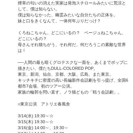
煙草の匂いの消えた実家は発泡スチロールみたいに荒涼と
して、僕は知らない。
僕は知らなかった、幽霊みたいな自分たちの正体を。
妹と口をきくなんて、一体何年ぶりだっけ？
くろねこちゃん、どこにいるの？ ベージュねこちゃん、
どこにいるの？
母さんそれ猫ちがう、それ何だ、何だろうこの素敵な世界
は！
──人間の最も暗くグロテスクな一面を、あくまでポップに
描きたい、僕たちDULL-COLORED POP。
東京、新潟、仙台、京都、大阪、広島、また東京。
キッチキチに密度の高い長編新作会話劇を引っ提げ、全国6
都市7会場、初のツアー公演。
家族の輪郭を問い直す、ノラ猫どもの「戦う会話劇」。
○東京公演 アトリエ春風舎
3/14(水) 19:30～☆
3/15(木) 19:30～☆
3/16(金) 14:00～、19:30～