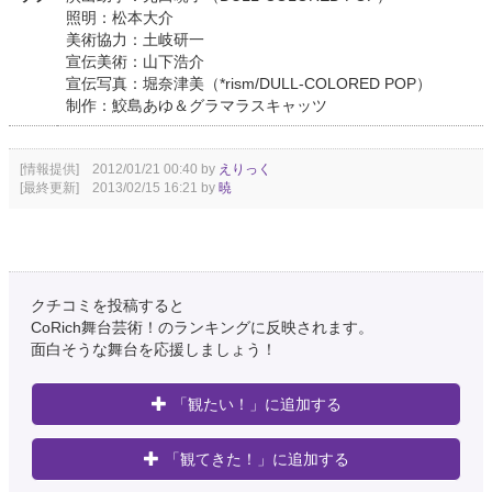
照明：松本大介
美術協力：土岐研一
宣伝美術：山下浩介
宣伝写真：堀奈津美（*rism/DULL-COLORED POP）
制作：鮫島あゆ＆グラマラスキャッツ
[情報提供] 2012/01/21 00:40 by
えりっく
[最終更新] 2013/02/15 16:21 by
暁
クチコミを投稿すると
CoRich舞台芸術！のランキングに反映されます。
面白そうな舞台を応援しましょう！
「観たい！」に追加する
「観てきた！」に追加する