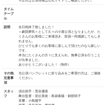
※正式な公演情報は公式サイトでご確認ください。
タイム
テーブ
ル
説明
全日程終了致しました！
＝劇団夢民＝として久々の小屋公演となりましたが、た
くさんのお客様にご来場頂き、部員一同感謝してもしき
れません。
ひとりでも多くのお客様に楽しんで頂けたのなら嬉しい
です。
本当にたくさんの方々に支えられ、無事公演を行うこと
が出来ました。
ありがとうございました！（制作）
その他
当公演パンフレットに折り込みをご希望の方は、ご連絡
注意事
ください。
項
スタッ
演出助手：荒谷優菜
フ
舞台監督・宣伝美術：島袋春陽・錦部咲子
音響：小島陽平