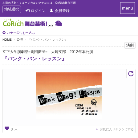
お薦め演劇・ミュージカルのクチコミは、CoRich舞台芸術！
T
menu
T
地域選択
ログイン
会員登録
o
o
g
g
g
g
l
l
バナー広告お申込み
e
e
HOME
公演
『バンク・バン・レッスン』
n
n
演劇
a
a
v
立正大学演劇部=劇団夢民= 大崎支部 2012年本公演
i
v
『バンク・バン・レッスン』
g
i
a
g
t
a
i
t
o
n
i
o
n
人
0
お気に入りチラシにする