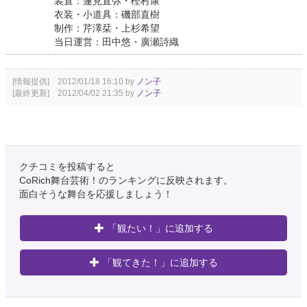
装置：蓮見直弥・樫村康
衣装・小道具：磯部直樹
制作：芹澤栞・上杉希望
当日運営：田中悠・廣瀬詩織
[情報提供] 2012/01/18 16:10 by
ノン子
[最終更新] 2012/04/02 21:35 by
ノン子
クチコミを投稿すると
CoRich舞台芸術！のランキングに反映されます。
面白そうな舞台を応援しましょう！
「観たい！」に追加する
「観てきた！」に追加する