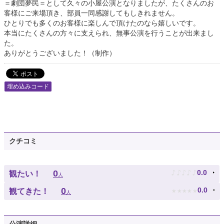
＝劇団夢民＝として久々の小屋公演となりましたが、たくさんのお
客様にご来場頂き、部員一同感謝してもしきれません。
ひとりでも多くのお客様に楽しんで頂けたのなら嬉しいです。
本当にたくさんの方々に支えられ、無事公演を行うことが出来まし
た。
ありがとうございました！（制作）
埋め込みコード
クチコミ
♪
♪
♪
♪
♪
0
0.0
観たい！
人
★
★
★
★
★
0
0.0
観てきた！
人