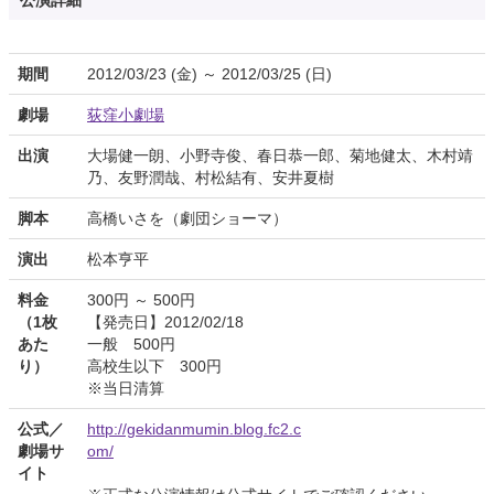
公演詳細
期間
2012/03/23 (金) ～ 2012/03/25 (日)
劇場
荻窪小劇場
出演
大場健一朗、小野寺俊、春日恭一郎、菊地健太、木村靖
乃、友野潤哉、村松結有、安井夏樹
脚本
高橋いさを（劇団ショーマ）
演出
松本亨平
料金
300円 ～ 500円
（1枚
【発売日】2012/02/18
あた
一般 500円
り）
高校生以下 300円
※当日清算
公式／
http://gekidanmumin.blog.fc2.c
劇場サ
om/
イト