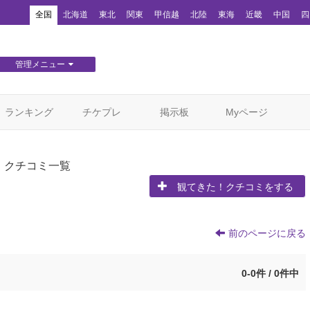
！
全国
北海道
東北
関東
甲信越
北陸
東海
近畿
中国
四
管理メニュー
団体WEBサイト管理
顧客管理
ランキング
チケプレ
掲示板
Myページ
！クチコミ一覧
観てきた！クチコミをする
前のページに戻る
0-0件 / 0件中