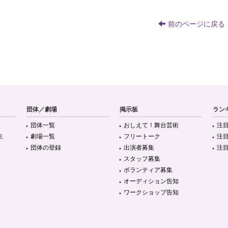
前のページに戻る
団体／劇場
掲示板
ラン
団体一覧
おしえて！舞台芸術
注
ミ
劇場一覧
フリートーク
注
団体の登録
出演者募集
注
スタッフ募集
ボランティア募集
オーディション告知
ワークショップ告知