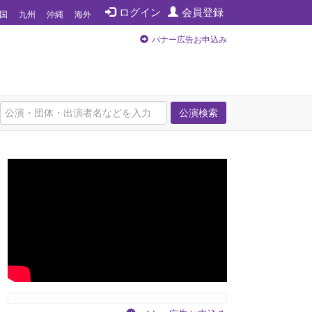
ログイン
会員登録
国
九州
沖縄
海外
バナー広告お申込み
公演検索