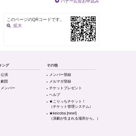
バナー広告お申込み
このページのQRコードです。
拡大
キング
その他
目公演
メンバー登録
目劇団
メルマガ登録
目メンバー
チケットプレゼント
ヘルプ
★こりっちチケット！
（チケット管理システム）
★keicoba [new!]
（演劇が生まれる場所から。）