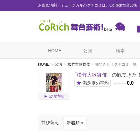
お薦め演劇・ミュージカルのクチコミは、CoRich舞台芸術
HOME
公演
検索
HOME
公演
松竹大歌舞伎
観てきた！クチコミ一覧
「
松竹大歌舞伎
」の観てきた
★
0.0
満足度の平均
★
★
★
★
★
公演情報
並び替え
新着順