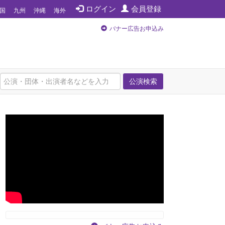
ログイン
会員登録
国
九州
沖縄
海外
バナー広告お申込み
公演検索