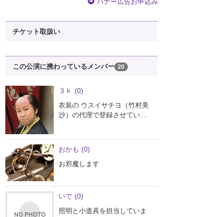
バナー広告お申込み
チケット取扱い
この公演に携わっているメンバー
20
３ｋ
(0)
衣装の ウスイサチヨ（竹村美
沙）の代理で登録させてい...
おかも
(0)
お邪魔します
いで
(0)
照明と小道具を担当していま