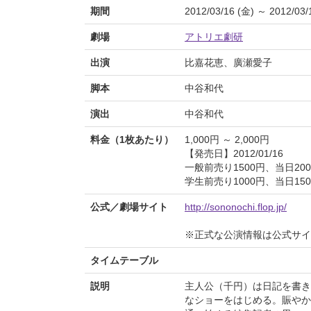
期間
2012/03/16 (金) ～ 2012/03/
劇場
アトリエ劇研
出演
比嘉花恵、廣瀬愛子
脚本
中谷和代
演出
中谷和代
料金（1枚あたり）
1,000円 ～ 2,000円
【発売日】2012/01/16
一般前売り1500円、当日200
学生前売り1000円、当日150
公式／劇場サイト
http://sononochi.flop.jp/
※正式な公演情報は公式サ
タイムテーブル
説明
主人公（千円）は日記を書き
なショーをはじめる。賑やか