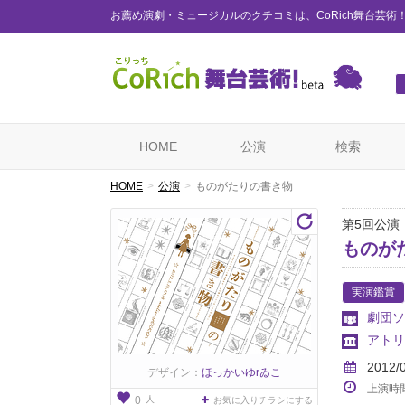
お薦め演劇・ミュージカルのクチコミは、CoRich舞台芸術
HOME
公演
検索
HOME
公演
ものがたりの書き物
第5回公演
ものが
実演鑑賞
劇団ソ
アトリ
2012/
デザイン：
ほっかいゆrゐこ
上演時
人
0
お気に入りチラシにする