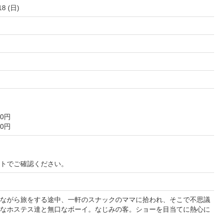
18 (日)
0円
0円
イトでご確認ください。
ながら旅をする途中、一軒のスナックのママに拾われ、そこで不思議
なホステス達と無口なボーイ。なじみの客。ショーを目当てに熱心に