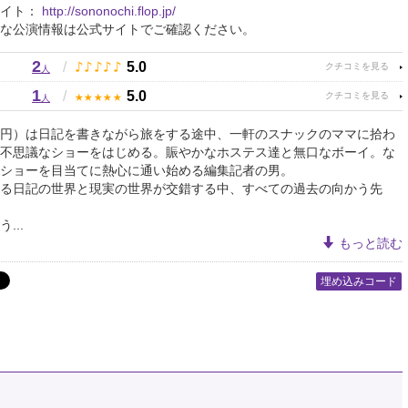
サイト：
http://sononochi.flop.jp/
な公演情報は公式サイトでご確認ください。
2
♪
♪
♪
♪
♪
/
5.0
人
1
★
★
★
★
★
/
5.0
人
円）は日記を書きながら旅をする途中、一軒のスナックのママに拾わ
不思議なショーをはじめる。賑やかなホステス達と無口なボーイ。な
ショーを目当てに熱心に通い始める編集記者の男。
る日記の世界と現実の世界が交錯する中、すべての過去の向かう先
...
もっと読む
埋め込みコード