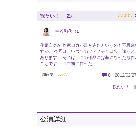
♪
♪
♪
♪
♪
2
観たい！
人
中谷和代（1）
作家自身が 作家自身が書き込むというのも不思議
すが。 今回は、いつものソノノチとは少し違うと
あります。 それは、この作品には基になった原作
ことです。 ４年前に作った...
♪♪♪♪♪
期待度
0
2012/02/27
観たい！一
公演詳細