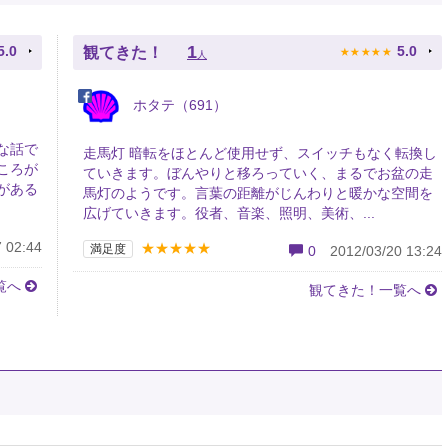
★
★
★
★
★
1
5.0
5.0
観てきた！
人
ホタテ（691）
な話で
走馬灯 暗転をほとんど使用せず、スイッチもなく転換し
ころが
ていきます。ぼんやりと移ろっていく、まるでお盆の走
がある
馬灯のようです。言葉の距離がじんわりと暖かな空間を
広げていきます。役者、音楽、照明、美術、...
 02:44
★★★★★
満足度
0
2012/03/20 13:24
覧へ
観てきた！一覧へ