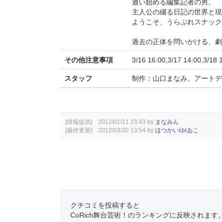
通い始める編集記者の男。
主人公の綴る日記の世界と現
ようこそ、うらぶれスナック
過去の正体を問いかける、劇
その他注意事項
3/16 16:00,3/17 14:0
スタッフ
制作：山口まなみ、アートデ
[情報提供] 2012/01/11 23:43 by
まなみん
[最終更新] 2012/03/20 13:54 by
ほつかいゆrゐこ
クチコミを投稿すると
CoRich舞台芸術！のランキングに反映されます