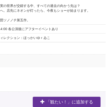
実の世界が交錯する中、すべての過去の向かう先は？
へ。店先にネオンが灯ったら、今夜もショーが始まります。
団ソノノチ第五作。
0,3/18 14:00 各公演後にアフターイベントあり
ィレクション：ほっかいゆｒゐこ
「観たい！」に追加する
。