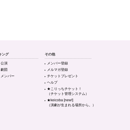
キング
その他
目公演
メンバー登録
目劇団
メルマガ登録
目メンバー
チケットプレゼント
ヘルプ
★こりっちチケット！
（チケット管理システム）
★keicoba [new!]
（演劇が生まれる場所から。）