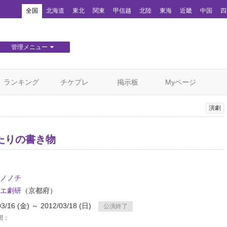
！
全国
北海道
東北
関東
甲信越
北陸
東海
近畿
中国
四
管理メニュー
団体WEBサイト管理
顧客管理
ランキング
チケプレ
掲示板
Myページ
演劇
たりの書き物
ノノチ
エ劇研
（京都府）
03/16 (金) ～ 2012/03/18 (日)
公演終了
間：