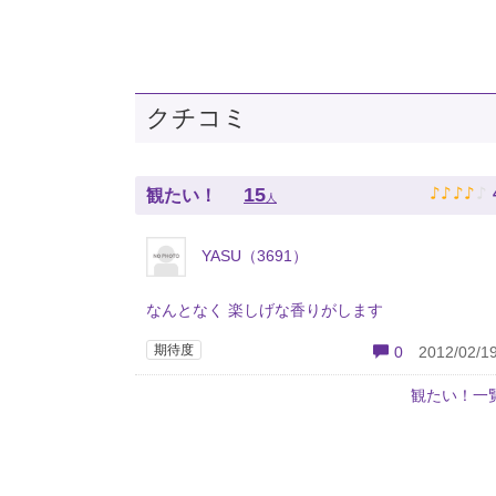
クチコミ
♪
♪
♪
♪
♪
15
観たい！
人
YASU（3691）
なんとなく 楽しげな香りがします
期待度
0
2012/02/19
観たい！一