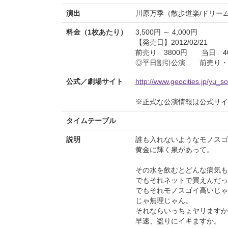
演出
川原万季（散歩道楽/ドリー
料金（1枚あたり）
3,500円 ～ 4,000円
【発売日】2012/02/21
前売り 3800円 当日 40
◎平日割引公演 前売り・当
公式／劇場サイト
http://www.geocities.jp/yu_s
※正式な公演情報は公式サ
タイムテーブル
説明
誰も入れないようなモノスゴ
黄金に輝く泉があって。
その水を飲むとどんな病気も
でもそれネットで買えんだっ
でもそれモノスゴイ高いじゃ
じゃ無理じゃん。
それならいっちょヤリますか
早速、盗りにイキますか。