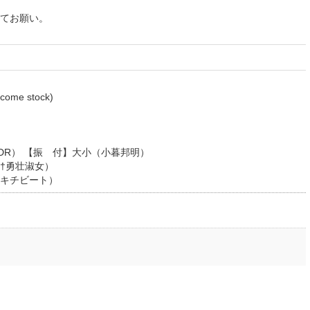
てお願い。
）
e stock)
DR） 【振 付】大小（小暮邦明）
†勇壮淑女）
キチビート）