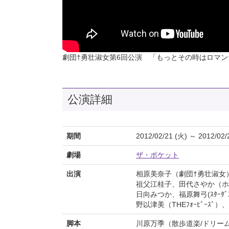
劇団†勇壮淑女第6回公演 「もっとその時はロマン
公演詳細
期間
2012/02/21 (火) ～ 2012/02/
劇場
ザ・ポケット
出演
相原美奈子（劇団†勇壮淑女）、江間
祖父江桂子、田代さやか（ホリプ
日向みつか、福原舞弓(ｽﾀｰﾀﾞｽﾄ
野以津美（THEﾌｫｰﾋﾞｰｽ
脚本
川原万季（散歩道楽/ドリー