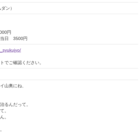
ムダン）
00円
日 3500円
o_syukujyo/
イトでご確認ください。
イ山奥にね、
治るんだって。
て。
ん。
。