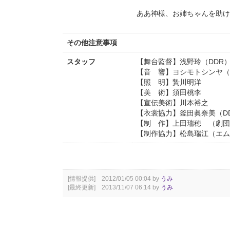
ああ神様、お姉ちゃんを助け
その他注意事項
スタッフ
【舞台監督】浅野玲（DDR
【音 響】ヨシモトシンヤ（com
【照 明】贄川明洋
【美 術】須田桃李
【宣伝美術】川本裕之
【衣裳協力】釜田眞奈美（D
【制 作】上田瑞穂 （劇団
【制作協力】松島瑞江（エム
[情報提供] 2012/01/05 00:04 by
うみ
[最終更新] 2013/11/07 06:14 by
うみ