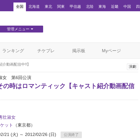
！
全国
北海道
東北
関東
甲信越
北陸
東海
近畿
中国
四
管理メニュー
団体WEBサイト管理
顧客管理
ランキング
チケプレ
掲示板
Myページ
介動画配信中!!】
演劇
淑女 第6回公演
その時はロマンティック【キャスト紹介動画配信
勇壮淑女
ケット
（東京都）
02/21 (火) ～ 2012/02/26 (日)
公演終了