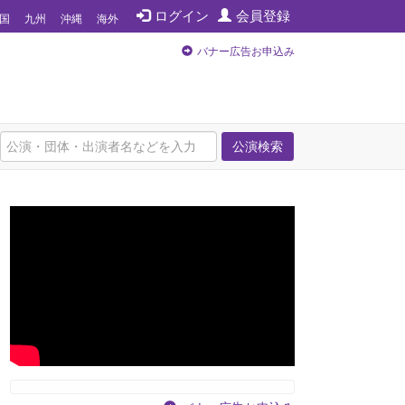
ログイン
会員登録
国
九州
沖縄
海外
バナー広告お申込み
公演検索