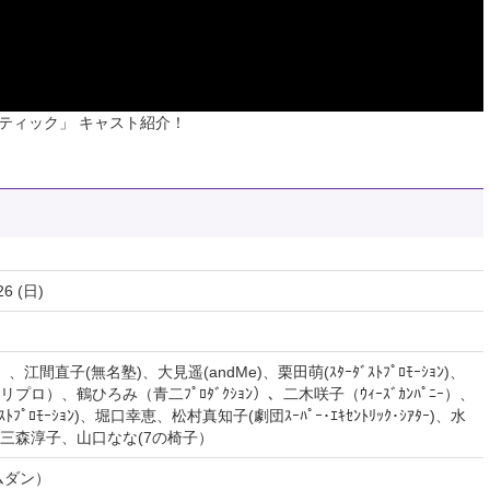
ティック」 キャスト紹介！
26 (日)
直子(無名塾)、大見遥(andMe)、栗田萌(ｽﾀｰﾀﾞｽﾄﾌﾟﾛﾓｰｼｮﾝ)、
ロ）、鶴ひろみ（青二ﾌﾟﾛﾀﾞｸｼｮﾝ）、二木咲子（ｳｨｰｽﾞｶﾝﾊﾟﾆｰ）、
ﾌﾟﾛﾓｰｼｮﾝ)、堀口幸恵、松村真知子(劇団ｽｰﾊﾟｰ･ｴｷｾﾝﾄﾘｯｸ･ｼｱﾀｰ)、水
ﾞ）、三森淳子、山口なな(7の椅子）
ムダン）