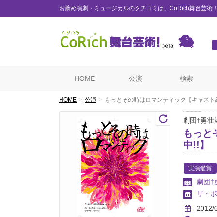
お薦め演劇・ミュージカルのクチコミは、CoRich舞台芸術
HOME
公演
検索
HOME
公演
もっとその時はロマンティック【キャスト紹
劇団†勇壮
もっと
中!!】
実演鑑賞
劇団†
ザ・ポ
2012/