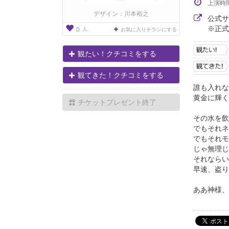
上演時
デザイン：川本裕之
公式
※正式
人
0
お気に入りチラシにする
観たい！クチコミをする
観てきた！クチコミをする
誰も入れな
黄金に輝く
チケットプレゼント終了
その水を飲
でもそれネ
でもそれモ
じゃ無理じ
それならい
早速、盗り
ああ神様、.