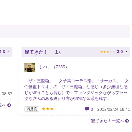
★
★
★
★
★
1
4.3
3.0
観てきた！
人
じべ。（7285）
「ザ・三題噺」 「女子高コーラス部」「サーカス」「女
性怪盗トリオ」の「ザ・三題噺」な感じ（多少無理な感
じが漂うことも含む）で、ファンタジックながらブラッ
 08:57
クな含みのある終わり方が独特な余韻を残す...
覧へ
★★★
満足度
0
2012/02/24 18:41
観てきた！一覧へ