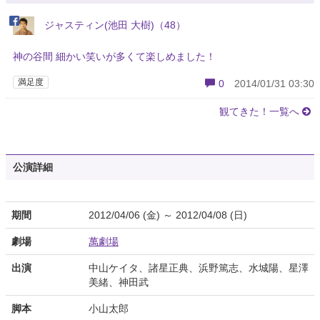
ジャスティン(池田 大樹)（48）
神の谷間 細かい笑いが多くて楽しめました！
満足度
0
2014/01/31 03:30
観てきた！一覧へ
公演詳細
期間
2012/04/06 (金) ～ 2012/04/08 (日)
劇場
萬劇場
出演
中山ケイタ、諸星正典、浜野篤志、水城陽、星澤
美緒、神田武
脚本
小山太郎