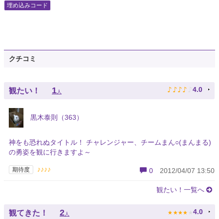
埋め込みコード
クチコミ
♪
♪
♪
♪
♪
1
4.0
観たい！
人
黒木泰則（363）
神をも恐れぬタイトル！ チャレンジャー、チームまん○(まんまる)
の勇姿を観に行きますよ～
♪♪♪♪
期待度
0
2012/04/07 13:50
観たい！一覧へ
★
★
★
★
★
2
4.0
観てきた！
人