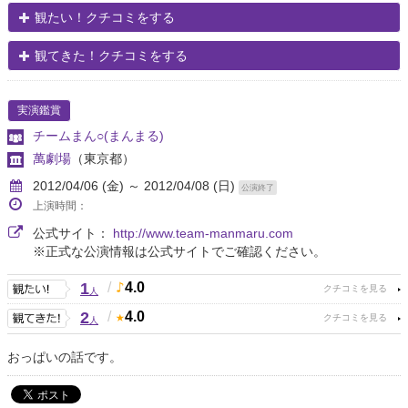
観たい！クチコミをする
観てきた！クチコミをする
実演鑑賞
チームまん○(まんまる)
萬劇場
（東京都）
2012/04/06 (金) ～ 2012/04/08 (日)
公演終了
上演時間：
公式サイト：
http://www.team-manmaru.com
※正式な公演情報は公式サイトでご確認ください。
1
/
4.0
人
2
/
4.0
人
おっぱいの話です。