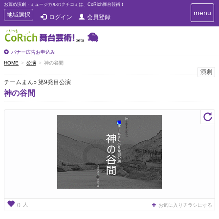
お薦め演劇・ミュージカルのクチコミは、CoRich舞台芸術！
T
menu
T
地域選択
ログイン
会員登録
o
o
g
g
g
g
l
l
バナー広告お申込み
e
e
HOME
公演
神の谷間
n
n
演劇
a
a
v
チームまん○ 第9発目公演
i
v
神の谷間
g
i
a
g
t
a
i
t
o
n
i
o
n
人
0
お気に入りチラシにする