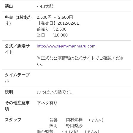
演出
小山太郎
料金（1枚あた
2,500円 ～ 2,500円
り）
【発売日】2012/02/01
前売り \ 2,500
当日 \10,000
公式／劇場サ
http://www.team-manmaru.com
イト
※正式な公演情報は公式サイトでご確認くださ
い。
タイムテーブ
ル
説明
おっぱいの話です。
その他注意事
下ネタ有り
項
スタッフ
音響 岡村崇梓 （まん○）
照明 野口梨紗
舞台監督 小山太郎 （まん○）