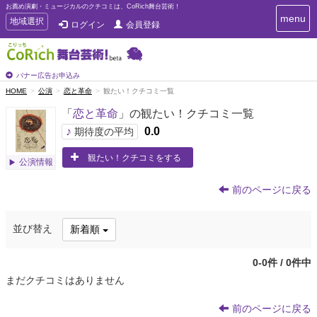
お薦め演劇・ミュージカルのクチコミは、CoRich舞台芸術！
T
menu
T
地域選択
ログイン
会員登録
o
o
g
g
g
g
l
l
バナー広告お申込み
e
e
HOME
公演
恋と革命
観たい！クチコミ一覧
n
n
a
「
恋と革命
」の観たい！クチコミ一覧
a
v
i
v
♪
0.0
期待度の平均
g
i
a
観たい！クチコミをする
g
公演情報
t
a
i
t
o
前のページに戻る
n
i
o
並び替え
新着順
n
0-0件 / 0件中
まだクチコミはありません
前のページに戻る