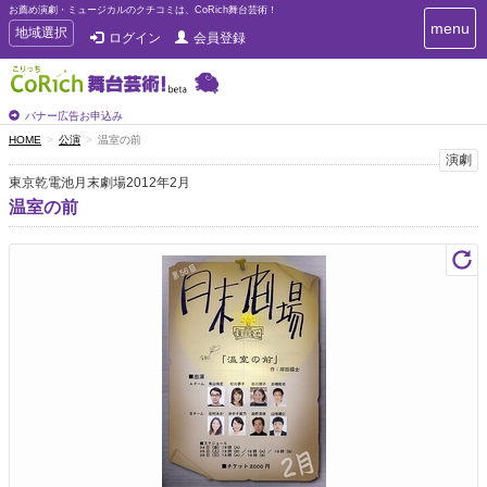
お薦め演劇・ミュージカルのクチコミは、CoRich舞台芸術！
T
menu
T
地域選択
ログイン
会員登録
o
o
g
g
g
g
l
l
バナー広告お申込み
e
e
HOME
公演
温室の前
n
n
演劇
a
a
v
東京乾電池月末劇場2012年2月
i
v
温室の前
g
i
a
g
t
a
i
t
o
n
i
o
n