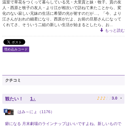
温室で草花をつくって暮らしている兄・大里貢と妹・牧子。貢の友
人・西原と牧子の友人・より江が相次いで訪ねて来たことから、変
化のない寂しい兄妹の生活に希望の光が射すのだが…。「今、より
江さんがおれの細君になり、西原がだよ、お前の旦那さんになって
くれてさ、そういう二組の新しい生活が始まるとしたら、お...
もっと読む
埋め込みコード
クチコミ
♪
♪
♪
♪
♪
1
3.0
観たい！
人
はみ～にょ（1176）
癖になる 月末劇場のラインナップはいいですよね。新しいもので