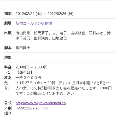
期間
2012/02/24 (金) ～ 2012/02/26 (日)
劇場
新宿ゴールデン街劇場
出演
有山尚宏、松元夢子、吉川靖子、吉橋航也、石村みか、沖
中千英乃、血野滉修、山地健仁
脚本
岸田國士
演出
料金
2,000円 ～ 2,000円
（1
【発売日】
枚あ
一般２０００円
た
＊1月27日（金）〜29日（日）の1月月末劇場「AとBと一
り）
人の女」にて特別割引前売り券を販売いたします！1800円
です！この機会にぜひお求め下さい！
公式
http://www.tokyo-kandenchi.co
／劇
m/20122gatsu.html
場サ