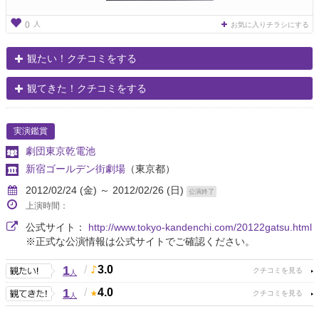
人
0
お気に入りチラシにする
観たい！クチコミをする
観てきた！クチコミをする
実演鑑賞
劇団東京乾電池
新宿ゴールデン街劇場
（東京都）
2012/02/24 (金) ～ 2012/02/26 (日)
公演終了
上演時間：
公式サイト：
http://www.tokyo-kandenchi.com/20122gatsu.html
※正式な公演情報は公式サイトでご確認ください。
1
/
3.0
人
1
/
4.0
人