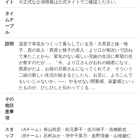
イト
※正式な公演情報は公式サイトでご確認ください。
タイ
ムテ
ーブ
ル
説明
温室で草花をつくって暮らしている兄・大里貢と妹・牧
子。貢の友人・西原と牧子の友人・より江が相次いで訪ね
て来たことから、変化のない寂しい兄妹の生活に希望の光
が射すのだが…。「今、より江さんがおれの細君になり、
西原がだよ、お前の旦那さんになってくれてさ、そういう
二組の新しい生活が始まるとしたら、お互に、よろこんで
もいいじゃないか」──。やるせない閉塞感、寂寥感といっ
たものが、ひしひしと伝わってくる…。
その
他注
意事
項
スタ
（Aチーム）有山尚宏・松元夢子・吉川靖子・吉橋航也
ッフ
（Bチーム）石村みか・沖中千英乃・血野滉修・山地健仁