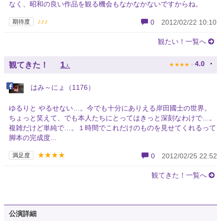
なく、昭和の良い作品を観る機会もなかなかないですからね。
♪♪♪
期待度
0
2012/02/22 10:10
観たい！一覧へ
★
★
★
★
★
1
4.0
観てきた！
人
はみ～にょ（1176）
ゆるりと やるせない…。今でも十分にありえる岸田國士の世界。
ちょっと笑えて、でも本人たちにとってはきっと深刻なわけで…。
複雑だけど単純で…。１時間でこれだけのものを見せてくれるって
脚本の完成度...
★★★★
満足度
0
2012/02/25 22:52
観てきた！一覧へ
公演詳細