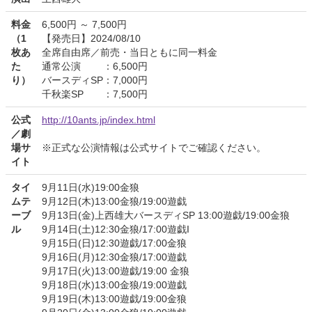
料金
6,500円 ～ 7,500円
（1
【発売日】2024/08/10
枚あ
全席自由席／前売・当日ともに同一料金
た
通常公演 ：6,500円
り）
バースディSP：7,000円
千秋楽SP ：7,500円
公式
http://10ants.jp/index.html
／劇
場サ
※正式な公演情報は公式サイトでご確認ください。
イト
タイ
9月11日(水)19:00金狼
ムテ
9月12日(木)13:00金狼/19:00遊戯
ーブ
9月13日(金)上西雄大バースディSP 13:00遊戯/19:00金狼
ル
9月14日(土)12:30金狼/17:00遊戯I
9月15日(日)12:30遊戯/17:00金狼
9月16日(月)12:30金狼/17:00遊戯
9月17日(火)13:00遊戯/19:00 金狼
9月18日(水)13:00金狼/19:00遊戯
9月19日(木)13:00遊戯/19:00金狼