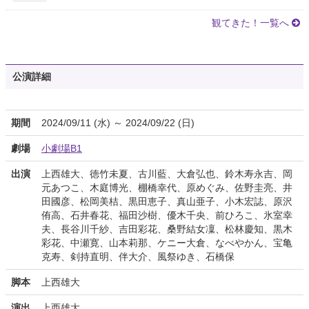
観てきた！一覧へ
公演詳細
期間
2024/09/11 (水) ～ 2024/09/22 (日)
劇場
小劇場B1
出演
上西雄大、徳竹未夏、古川藍、大倉弘也、鈴木寿永吉、岡
元あつこ、木庭博光、棚橋幸代、原めぐみ、佐野圭亮、井
田國彦、松岡美桔、黒田恵子、真山亜子、小木宏誌、原沢
侑高、石井春花、福田沙樹、優木千央、前ひろこ、氷室幸
夫、長谷川千紗、吉田彩花、桑野結女凜、松林慶知、黒木
彩花、中瀬寛、山本莉那、ケニー大倉、なべやかん、宝亀
克寿、剣持直明、伴大介、風祭ゆき、石橋保
脚本
上西雄大
演出
上西雄大