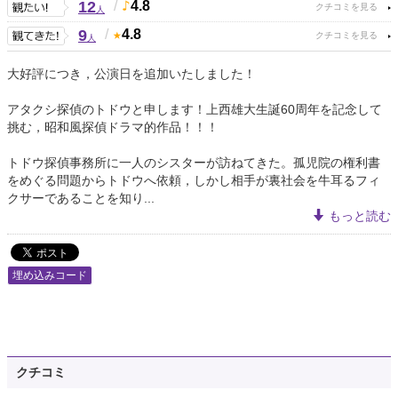
12
/
4.8
人
9
/
4.8
人
大好評につき，公演日を追加いたしました！
アタクシ探偵のトドウと申します！上西雄大生誕60周年を記念して
挑む，昭和風探偵ドラマ的作品！！！
トドウ探偵事務所に一人のシスターが訪ねてきた。孤児院の権利書
をめぐる問題からトドウへ依頼，しかし相手が裏社会を牛耳るフィ
クサーであることを知り...
もっと読む
埋め込みコード
クチコミ