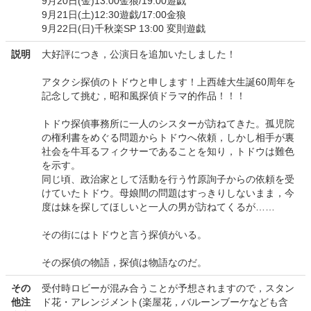
9月20日(金)13:00金狼/19:00遊戯
9月21日(土)12:30遊戯/17:00金狼
9月22日(日)千秋楽SP 13:00 変則遊戯
説明
大好評につき，公演日を追加いたしました！
アタクシ探偵のトドウと申します！上西雄大生誕60周年を
記念して挑む，昭和風探偵ドラマ的作品！！！
トドウ探偵事務所に一人のシスターが訪ねてきた。孤児院
の権利書をめぐる問題からトドウへ依頼，しかし相手が裏
社会を牛耳るフィクサーであることを知り，トドウは難色
を示す。
同じ頃、政治家として活動を行う竹原詢子からの依頼を受
けていたトドウ。母娘間の問題はすっきりしないまま，今
度は妹を探してほしいと一人の男が訪ねてくるが……
その街にはトドウと言う探偵がいる。
その探偵の物語，探偵は物語なのだ。
その
受付時ロビーが混み合うことが予想されますので，スタン
他注
ド花・アレンジメント(楽屋花，バルーンブーケなども含