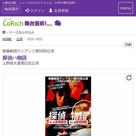
お薦め演劇・ミュージカルのクチコミは、CoRich舞台芸術！
T
menu
T
地域選択
ログイン
会員登録
o
o
g
g
g
g
l
l
バナー広告お申込み
e
e
HOME
公演
探偵ハ物語
n
n
演劇
a
a
v
映像劇団テンアンツ第55回公演
i
v
探偵ハ物語
g
i
上西雄大還暦記念公演
a
g
t
a
i
t
o
n
i
o
n