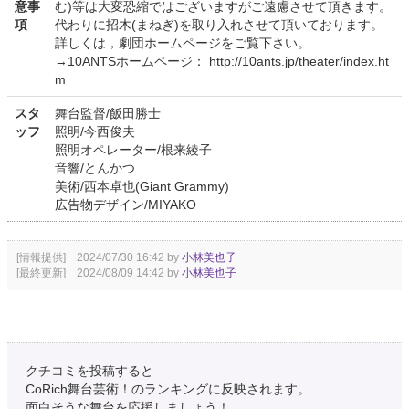
意事
む)等は大変恐縮ではございますがご遠慮させて頂きます。
項
代わりに招木(まねぎ)を取り入れさせて頂いております。
詳しくは，劇団ホームページをご覧下さい。
→10ANTSホームページ： http://10ants.jp/theater/index.ht
m
スタ
舞台監督/飯田勝士
ッフ
照明/今西俊夫
照明オペレーター/根来綾子
音響/とんかつ
美術/西本卓也(Giant Grammy)
広告物デザイン/MIYAKO
[情報提供] 2024/07/30 16:42 by
小林美也子
[最終更新] 2024/08/09 14:42 by
小林美也子
クチコミを投稿すると
CoRich舞台芸術！のランキングに反映されます。
面白そうな舞台を応援しましょう！