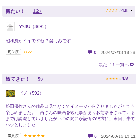
♪
♪
♪
♪
♪
12
4.8
観たい！
人
YASU（3691）
昭和風がイイですね!? 楽しみです！
♪♪♪♪
期待度
0
2024/09/13 18:28
観たい！一覧へ
★
★
★
★
★
9
4.8
観てきた！
人
ピメ（592）
松田優作さんの作品は見てなくてイメージから入りましたがとても
楽しめました。上西さんの映画を観た事がありお芝居をされている
までは認識していましたがいつの間にか記憶の彼方に。今回、来て
ハッとしました...
★★★★★
満足度
0
2024/09/16 13:11