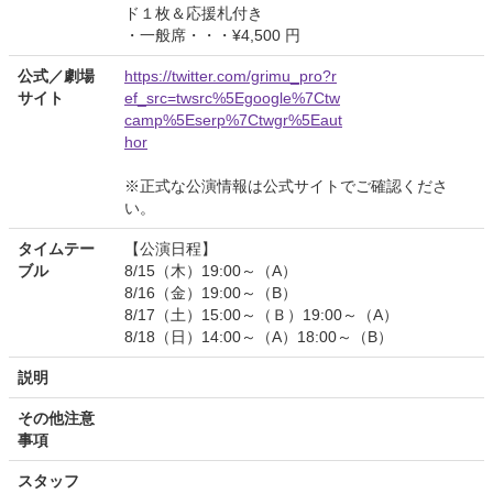
ド１枚＆応援札付き
・一般席・・・¥4,500 円
公式／劇場
https://twitter.com/grimu_pro?r
サイト
ef_src=twsrc%5Egoogle%7Ctw
camp%5Eserp%7Ctwgr%5Eaut
hor
※正式な公演情報は公式サイトでご確認くださ
い。
タイムテー
【公演日程】
ブル
8/15（木）19:00～（A）
8/16（金）19:00～（B）
8/17（土）15:00～（Ｂ）19:00～（A）
8/18（日）14:00～（A）18:00～（B）
説明
その他注意
事項
スタッフ