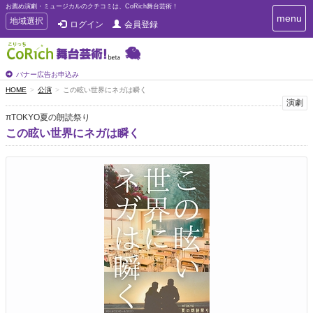
お薦め演劇・ミュージカルのクチコミは、CoRich舞台芸術！
T
menu
T
地域選択
ログイン
会員登録
o
o
g
g
g
g
l
l
バナー広告お申込み
e
e
HOME
公演
この眩い世界にネガは瞬く
n
n
演劇
a
a
v
πTOKYO夏の朗読祭り
i
v
この眩い世界にネガは瞬く
g
i
a
g
t
a
i
t
o
n
i
o
n