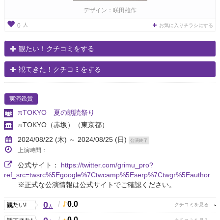
デザイン：咲田雄作
人
0
お気に入りチラシにする
観たい！クチコミをする
観てきた！クチコミをする
実演鑑賞
πTOKYO 夏の朗読祭り
πTOKYO（赤坂）
（東京都）
2024/08/22 (木) ～ 2024/08/25 (日)
公演終了
上演時間：
公式サイト：
https://twitter.com/grimu_pro?
ref_src=twsrc%5Egoogle%7Ctwcamp%5Eserp%7Ctwgr%5Eauthor
※正式な公演情報は公式サイトでご確認ください。
0
/
0.0
人
/
0.0