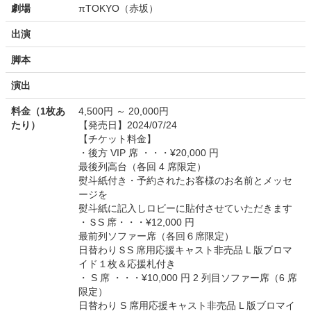
劇場
πTOKYO（赤坂）
出演
脚本
演出
料金（1枚あ
4,500円 ～ 20,000円
たり）
【発売日】2024/07/24
【チケット料金】
・後方 VIP 席 ・・・¥20,000 円
最後列高台（各回 4 席限定）
熨斗紙付き・予約されたお客様のお名前とメッセ
ージを
熨斗紙に記入しロビーに貼付させていただきます
・ＳS 席・・・¥12,000 円
最前列ソファー席（各回６席限定）
日替わりＳS 席用応援キャスト非売品 L 版ブロマ
イド１枚＆応援札付き
・ S 席 ・・・¥10,000 円 2 列目ソファー席（6 席
限定）
日替わり S 席用応援キャスト非売品 L 版ブロマイ