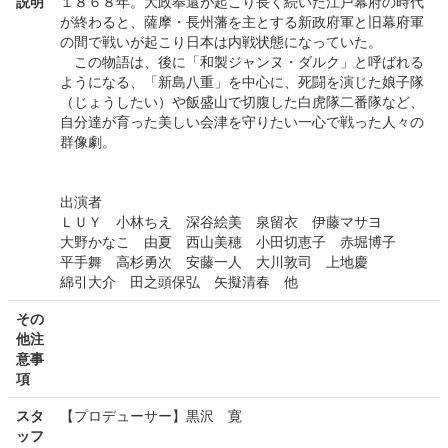
説明
１８６８年。大政奉還が起こり長く続いた江戸幕府の時代
が終わると、薩摩・長州藩を主とする新政府軍と旧幕府軍
の間で戦いが起こり日本は内戦状態になっていた。
この物語は、後に「和製ジャンヌ・ダルク」と呼ばれる
ようになる、「新島八重」を中心に、死闘を演じた娘子隊
（じょうしたい）や飯盛山で切腹した白虎隊二番隊など、
自分達が育った美しい会津を守りたい一心で戦った人々の
群像劇。
出演者
ＬＵＹ 小林ちえ 深谷絵美 泉留衣 伊藤マサヨ
大野かなこ 由夏 西山美穂 小田切恵子 赤堀博子
平手舞 高杉勇次 安藤一人 大川敦司 上地慶
綿引大介 田之頭保弘 矢擬清春 他
その
他注
意事
項
スタ
【プロデューサー】黒沢 寛
ッフ