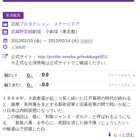
実演鑑賞
芸能プロダクション ステージドア
武蔵野芸能劇場 小劇場
（東京都）
2012/02/10 (金) ～ 2012/02/14 (火)
公演終了
上演時間：
公式サイト：
http://profile.ameba.jp/tsukikage001/
※正式な公演情報は公式サイトでご確認ください。
0
/
0.0
人
0
/
0.0
人
１８６８年。大政奉還が起こり長く続いた江戸幕府の時代が終わる
と、薩摩・長州藩を主とする新政府軍と旧幕府軍の間で戦いが起こ
り日本は内戦状態になっていた。
この物語は、後に「和製ジャンヌ・ダルク」と呼ばれるようにな
る、「新島八重」を中心に、死闘を演じた娘子隊（じょうしたい）
や飯盛山で切腹した白...
もっと読む