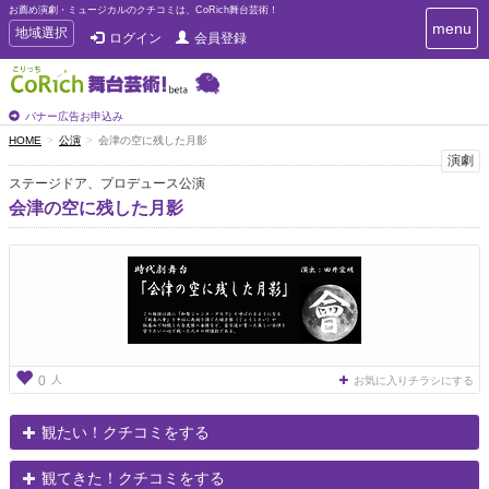
お薦め演劇・ミュージカルのクチコミは、CoRich舞台芸術！
T
menu
T
地域選択
ログイン
会員登録
o
o
g
g
g
g
l
l
バナー広告お申込み
e
e
HOME
公演
会津の空に残した月影
n
n
演劇
a
a
v
ステージドア、プロデュース公演
i
v
会津の空に残した月影
g
i
a
g
t
a
i
t
o
n
i
o
n
人
0
お気に入りチラシにする
観たい！クチコミをする
観てきた！クチコミをする