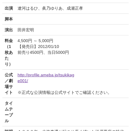
出演
遼河はるひ、眞乃ゆりあ、成瀬正孝
脚本
演出
田井宏明
料金
4,500円 ～ 5,000円
（1
【発売日】2012/01/10
枚あ
前売り4500円、当日5000円
た
り）
公式
http://profile.ameba.jp/tsukikag
／劇
e001/
場サ
イト
※正式な公演情報は公式サイトでご確認ください。
タイ
ムテ
ーブ
ル