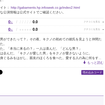
間：
サイト：
http://gabaments.hp.infoseek.co.jp/index2.html
な公演情報は公式サイトでご確認ください。
0
♪
♪
♪
♪
♪
/
0.0
人
0
★
★
★
★
★
/
0.0
人
男ができたって？」その夜、キクノの初めての彼氏を見ようと仲間た
た。
た。「本当に来るの？」一人は喜んだ。「どんな男？」
は企んだ。「キクノが愛した男」をキクノが愛さないように。
身ぐるみをはがし、親友のほくろを食べた。愛する人の為に何をす...
もっと読む
埋め込みコード