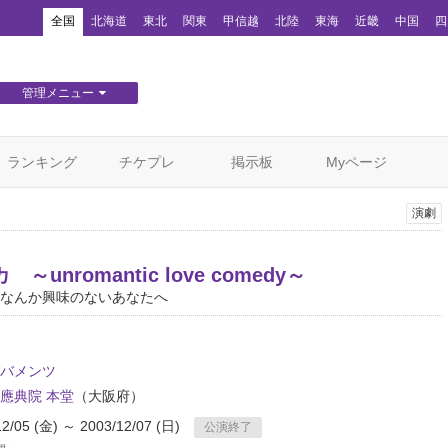
！
全国
北海道
東北
関東
甲信越
北陸
東海
近畿
中国
四
管理メニュー
団体WEBサイト管理
顧客管理
ランキング
チケプレ
掲示板
Myページ
演劇
～unromantic love comedy～
なんか興味のないあなたへ
バメンツ
應典院 本堂
（大阪府）
12/05 (金) ～ 2003/12/07 (日)
公演終了