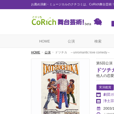
お薦め演劇・ミュージカルのクチコミは、CoRich舞台芸術
HOME
公演
検索
HOME
公演
ドツチカ ～unromantic love comedy～
第5回公演
ドツチカ 
他人の恋愛
実演鑑賞
劇団ガ
浄土宗
2003/