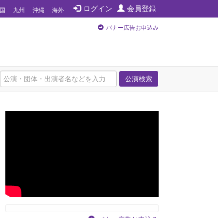
ログイン
会員登録
国
九州
沖縄
海外
バナー広告お申込み
公演検索