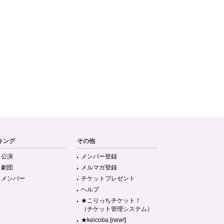
キング
その他
目公演
メンバー登録
目劇団
メルマガ登録
目メンバー
チケットプレゼント
ヘルプ
★こりっちチケット！
（チケット管理システム）
★keicoba [new!]