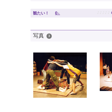
♪
♪
♪
♪
♪
0
観たい！
人
写真
3