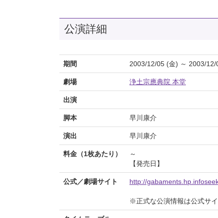
公演詳細
期間
2003/12/05 (金) ～ 2003/12/
劇場
浄土宗應典院 本堂
出演
脚本
早川康介
演出
早川康介
料金（1枚あたり）
～
【発売日】
公式／劇場サイト
http://gabaments.hp.infoseek
※正式な公演情報は公式サ