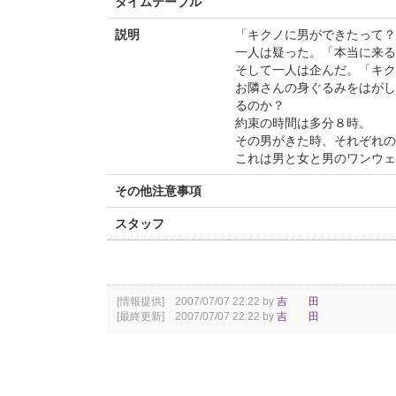
タイムテーブル
説明
「キクノに男ができたって？
一人は疑った。「本当に来る
そして一人は企んだ。「キク
お隣さんの身ぐるみをはがし
るのか？
約束の時間は多分８時。
その男がきた時、それぞれの
これは男と女と男のワンウェ
その他注意事項
スタッフ
[情報提供] 2007/07/07 22:22 by
吉 田
[最終更新] 2007/07/07 22:22 by
吉 田