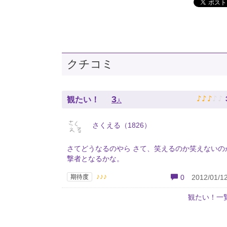
クチコミ
♪
♪
♪
♪
♪
3
観たい！
人
さくえる（1826）
さてどうなるのやら さて、笑えるのか笑えないの
撃者となるかな。
♪♪♪
期待度
0
2012/01/12
観たい！一