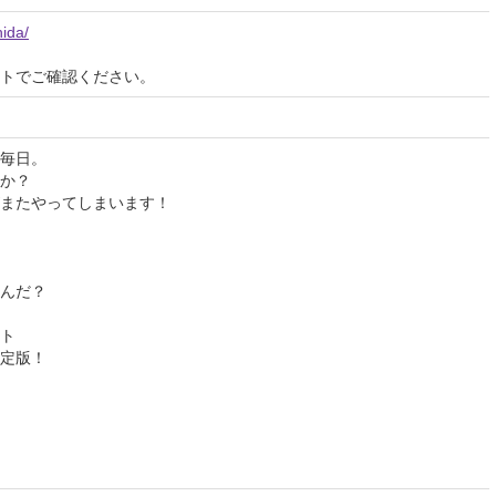
hida/
イトでご確認ください。
毎日。
か？
またやってしまいます！
んだ？
ト
定版！