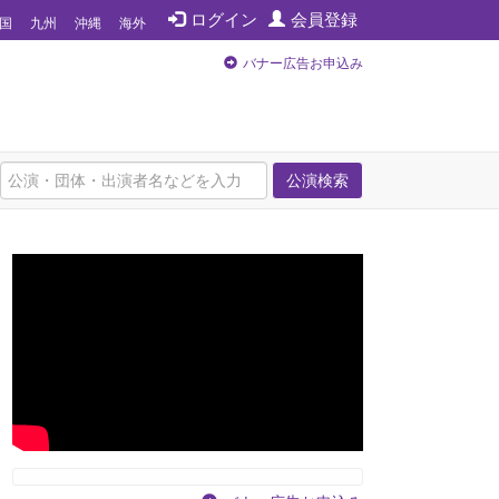
ログイン
会員登録
国
九州
沖縄
海外
バナー広告お申込み
公演検索