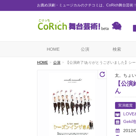
お薦め演劇・ミュージカルのクチコミは、CoRich舞台芸術
HOME
公演
検索
HOME
公演
【公演終了!ありがとうございました】シ
太。ちょいs
【公演
ん
実演鑑賞
LOVE
Geki地
2012/