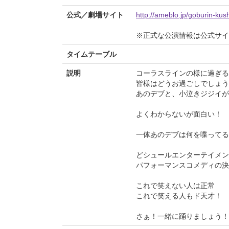
公式／劇場サイト
http://ameblo.jp/goburin-kus
※正式な公演情報は公式サ
タイムテーブル
説明
コーラスラインの様に過ぎる
皆様はどうお過ごしでしょう
あのデブと、小泣きジジイが
よくわからないが面白い！
一体あのデブは何を喋ってる
どシュールエンターテイメン
パフォーマンスコメディの決
これで笑えない人は正常
これで笑える人もド天才！
さぁ！一緒に踊りましょう！