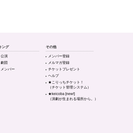
キング
その他
目公演
メンバー登録
目劇団
メルマガ登録
目メンバー
チケットプレゼント
ヘルプ
★こりっちチケット！
（チケット管理システム）
★keicoba [new!]
（演劇が生まれる場所から。）