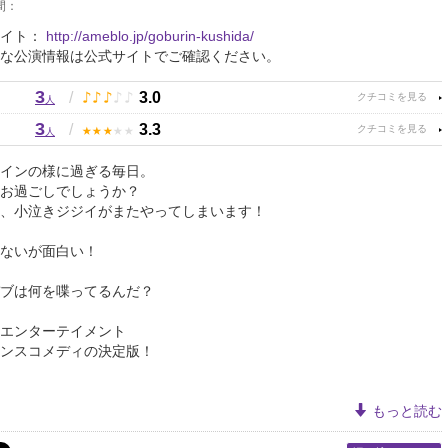
間：
サイト：
http://ameblo.jp/goburin-kushida/
な公演情報は公式サイトでご確認ください。
3
♪
♪
♪
♪
♪
/
3.0
人
3
★
★
★
★
★
/
3.3
人
インの様に過ぎる毎日。
お過ごしでしょうか？
、小泣きジジイがまたやってしまいます！
ないが面白い！
ブは何を喋ってるんだ？
エンターテイメント
ンスコメディの決定版！
もっと読む