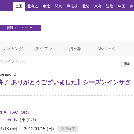
！
全国
北海道
東北
関東
甲信越
北陸
東海
近畿
中国
四
管理メニュー
団体WEBサイト管理
顧客管理
ランキング
チケプレ
掲示板
Myページ
ーズンインザさん
演劇
eason3
終了!ありがとうございました】シーズンインザさ
&FAT FACTORY
下Liberty
（東京都）
01/13 (金) ～ 2012/01/15 (日)
公演終了