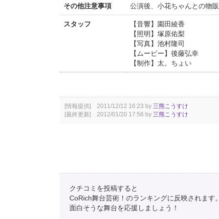
その他注意事項
公演後、小花ちゃんとの物販
スタッフ
【音響】園田綾香
【照明】塚原佑梨
【写真】池村隆司
【ムービー】後藤弘幸
【制作】太。ちょい
[情報提供] 2011/12/12 16:23 by
三熊こうすけ
[最終更新] 2012/01/20 17:56 by
三熊こうすけ
クチコミを投稿すると
CoRich舞台芸術！のランキングに反映されます
面白そうな舞台を応援しましょう！