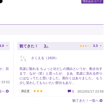
埋め込みコード
★
★
★
★
★
3
3.0
3.3
観てきた！
人
さくえる（1826）
か。目
気楽に観れる ちょっと出だしの掴みというか、動き出す
まで、なが（笑）と思ったが、 まあ、気楽に見れる作り
にはなってたと思いました。面白くはありました。 もう
 23:52
少し笑わしてもらいたい部分もあり...
★★★
覧へ
満足度
0
2012/01/17 23:58
観てきた！一覧へ