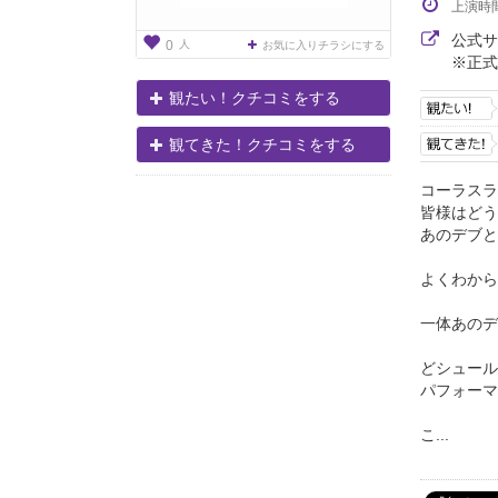
上演時
公式
人
0
お気に入りチラシにする
※正式
観たい！クチコミをする
観てきた！クチコミをする
コーラスラ
皆様はどう
あのデブと
よくわから
一体あのデ
どシュール
パフォーマ
こ...