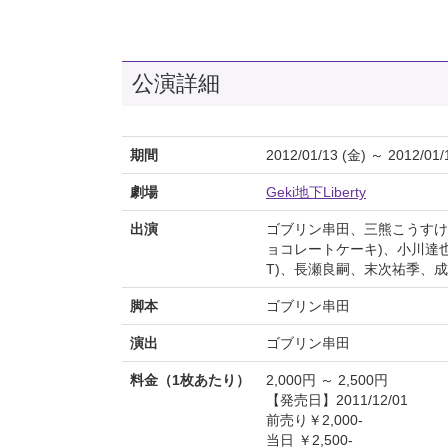
公演詳細
期間
2012/01/13 (金) ～ 2012/01/
劇場
Geki地下Liberty
出演
ゴブリン串田、三熊こうすけ
ョコレートケーキ)、小川達也
T)、長瀬良嗣、末次祐季、
脚本
ゴブリン串田
演出
ゴブリン串田
料金（1枚あたり）
2,000円 ～ 2,500円
【発売日】2011/12/01
前売り￥2,000-
当日 ￥2,500-