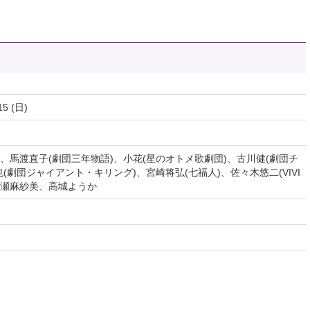
15 (日)
、馬渡直子(劇団三年物語)、小花(星のオトメ歌劇団)、古川健(劇団チ
(劇団ジャイアント・キリング)、宮崎将弘(七福人)、佐々木悠二(VIVI
成瀬麻紗美、高城ようか