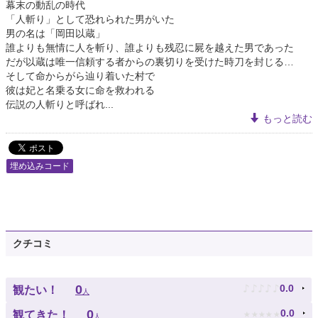
幕末の動乱の時代
「人斬り」として恐れられた男がいた
男の名は「岡田以蔵」
誰よりも無情に人を斬り、誰よりも残忍に屍を越えた男であった
だが以蔵は唯一信頼する者からの裏切りを受けた時刀を封じる…
そして命からがら辿り着いた村で
彼は妃と名乗る女に命を救われる
伝説の人斬りと呼ばれ...
もっと読む
埋め込みコード
クチコミ
♪
♪
♪
♪
♪
0
0.0
観たい！
人
★
★
★
★
★
0
0.0
観てきた！
人