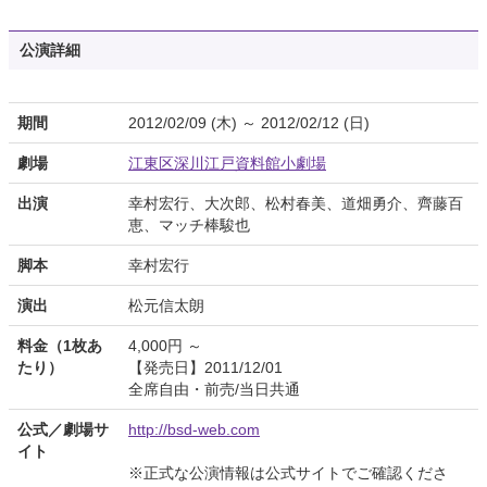
公演詳細
期間
2012/02/09 (木) ～ 2012/02/12 (日)
劇場
江東区深川江戸資料館小劇場
出演
幸村宏行、大次郎、松村春美、道畑勇介、齊藤百
恵、マッチ棒駿也
脚本
幸村宏行
演出
松元信太朗
料金（1枚あ
4,000円 ～
たり）
【発売日】2011/12/01
全席自由・前売/当日共通
公式／劇場サ
http://bsd-web.com
イト
※正式な公演情報は公式サイトでご確認くださ