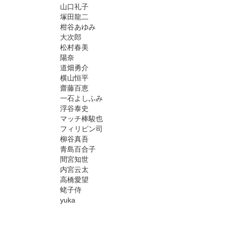
山口礼子
塚田龍二
柑谷あゆみ
大次郎
松村春美
陽奈
道畑勇介
横山恒平
齋藤百恵
一石よしふみ
浮谷泰史
マッチ棒駿也
フィリピン司
柳谷真吾
青島百合子
間宮知世
内宮云太
高橋愛望
蛯子侍
yuka