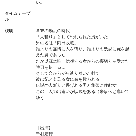
い。
タイムテーブ
ル
説明
幕末の動乱の時代
「人斬り」として恐れられた男がいた
男の名は「岡田以蔵」
誰よりも無情に人を斬り、誰よりも残忍に屍を越
えた男であった
だが以蔵は唯一信頼する者からの裏切りを受けた
時刀を封じる…
そして命からがら辿り着いた村で
彼は妃と名乗る女に命を救われる
伝説の人斬りと呼ばれる男と集落に住む女
この二人の出逢いが以蔵をある出来事へと導いて
ゆく…
【出演】
幸村宏行