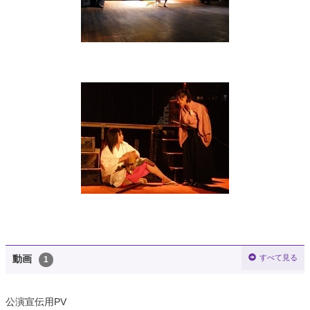
すべて見る
動画
1
公演宣伝用PV