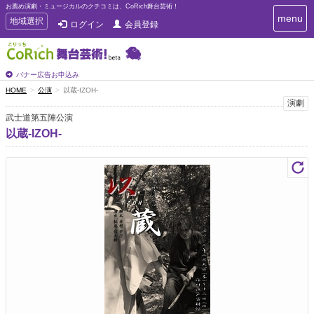
お薦め演劇・ミュージカルのクチコミは、CoRich舞台芸術！
T
menu
T
地域選択
ログイン
会員登録
o
o
g
g
g
g
l
l
バナー広告お申込み
e
e
HOME
公演
以蔵-IZOH-
n
n
演劇
a
a
v
武士道第五陣公演
i
v
以蔵-IZOH-
g
i
a
g
t
a
i
t
o
n
i
o
n