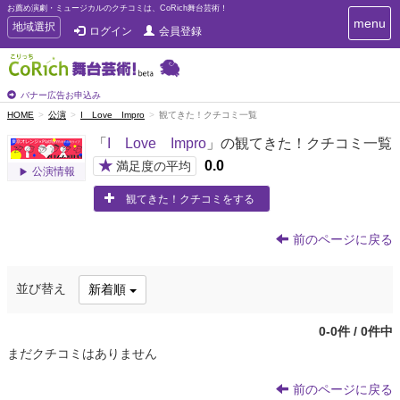
お薦め演劇・ミュージカルのクチコミは、CoRich舞台芸術！
T
menu
T
地域選択
ログイン
会員登録
o
o
g
g
g
g
l
l
バナー広告お申込み
e
e
HOME
公演
I Love Impro
観てきた！クチコミ一覧
n
n
a
「
I Love Impro
」の観てきた！クチコミ一覧
a
v
i
v
★
0.0
満足度の平均
公演情報
g
i
a
観てきた！クチコミをする
g
t
a
i
t
o
前のページに戻る
n
i
o
並び替え
新着順
n
0-0件 / 0件中
まだクチコミはありません
前のページに戻る