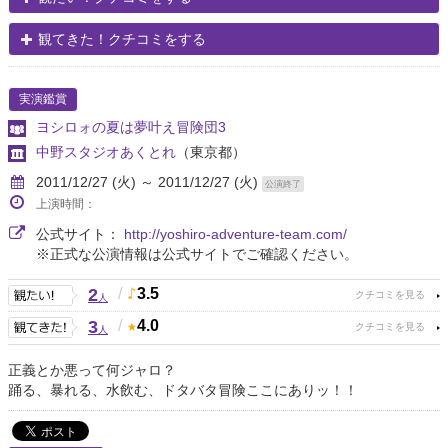
観てきた！クチコミをする
実演鑑賞
ヨシロォの夏は夢叶え冒険団3
中野スタジオあくとれ
（東京都）
2011/12/27 (火) ～ 2011/12/27 (火)
公演終了
上演時間：
公式サイト：
http://yoshiro-adventure-team.com/
※正式な公演情報は公式サイトでご確認ください。
2
/
3.5
人
3
/
4.0
人
正義とか悪って何ジャロ？
踊る、暴れる、水飲む、ドタバタ冒険ここにありッ！！