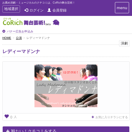
お薦め演劇・ミュージカルのクチコミは、CoRich舞台芸術！
T
menu
T
地域選択
ログイン
会員登録
o
o
g
g
g
g
l
l
バナー広告お申込み
e
e
HOME
公演
レディーマドンナ
n
n
演劇
a
a
v
レディーマドンナ
i
v
g
i
a
g
t
a
i
t
o
n
i
o
n
人
0
お気に入りチラシにする
観たい！クチコミをする