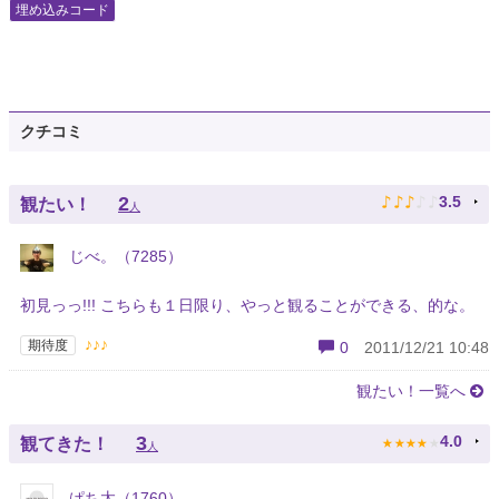
埋め込みコード
クチコミ
♪
♪
♪
♪
♪
2
3.5
観たい！
人
じべ。（7285）
初見っっ!!! こちらも１日限り、やっと観ることができる、的な。
♪♪♪
期待度
0
2011/12/21 10:48
観たい！一覧へ
★
★
★
★
★
3
4.0
観てきた！
人
ぱち太（1760）