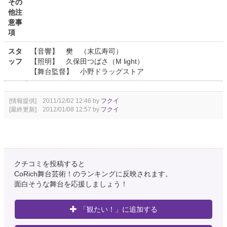
その
他注
意事
項
スタ
【音響】 樊 （末広寿司）
ッフ
【照明】 久保田つばさ（M light）
【舞台監督】 小野ドラッグストア
[情報提供] 2011/12/02 12:46 by
フクイ
[最終更新] 2012/01/08 12:57 by
フクイ
クチコミを投稿すると
CoRich舞台芸術！のランキングに反映されます。
面白そうな舞台を応援しましょう！
「観たい！」に追加する