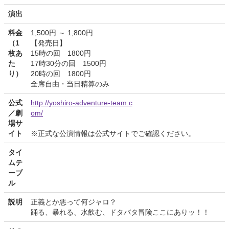
演出
料金
1,500円 ～ 1,800円
（1
【発売日】
枚あ
15時の回 1800円
た
17時30分の回 1500円
り）
20時の回 1800円
全席自由・当日精算のみ
公式
http://yoshiro-adventure-team.c
／劇
om/
場サ
イト
※正式な公演情報は公式サイトでご確認ください。
タイ
ムテ
ーブ
ル
説明
正義とか悪って何ジャロ？
踊る、暴れる、水飲む、ドタバタ冒険ここにありッ！！