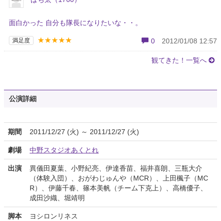
面白かった 自分も隊長になりたいな・・。
★★★★★
満足度
0
2012/01/08 12:57
観てきた！一覧へ
公演詳細
期間
2011/12/27 (火) ～ 2011/12/27 (火)
劇場
中野スタジオあくとれ
出演
異儀田夏葉、小野紀亮、伊達香苗、福井喜朗、三瓶大介
（体験入団）、おがわじゅんや（MCR）、上田楓子（MC
R）、伊藤千春、篠本美帆（チーム下克上）、高橋優子、
成田沙織、堀靖明
脚本
ヨシロンリネス