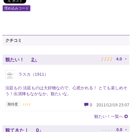
埋め込みコード
クチコミ
♪
♪
♪
♪
♪
2
4.0
観たい！
人
ラスカ（1911）
法廷もの 法廷ものは大好物なので、心惹かれる！ とても楽しめそ
う！出演陣もなかなか。観たいな。
♪♪♪♪
期待度
0
2011/12/19 23:07
観たい！一覧へ
★
★
★
★
★
0
0.0
観てきた！
人