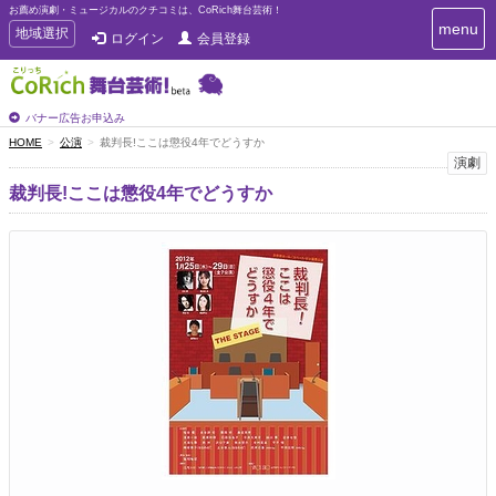
お薦め演劇・ミュージカルのクチコミは、CoRich舞台芸術！
T
menu
T
地域選択
ログイン
会員登録
o
o
g
g
g
g
l
l
バナー広告お申込み
e
e
HOME
公演
裁判長!ここは懲役4年でどうすか
n
n
演劇
a
a
v
裁判長!ここは懲役4年でどうすか
i
v
g
i
a
g
t
a
i
t
o
n
i
o
n