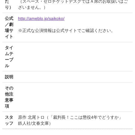
た
（スペース・ゼロチケットデスクではＡ席のお取扱いはご
り）
ざいません。）
公式
http://ameblo.jp/saikoko/
／劇
場サ
※正式な公演情報は公式サイトでご確認ください。
イト
タイ
ムテ
ーブ
ル
説明
その
他注
意事
項
スタ
原作 北尾トロ（「裁判長！ここは懲役4年でどうすか」
ッフ
鉄人社/文春文庫）