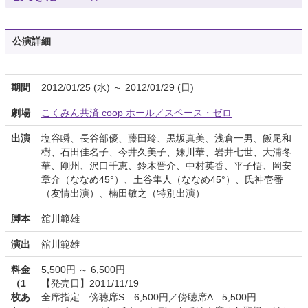
公演詳細
期間
2012/01/25 (水) ～ 2012/01/29 (日)
劇場
こくみん共済 coop ホール／スペース・ゼロ
出演
塩谷瞬、長谷部優、藤田玲、黒坂真美、浅倉一男、飯尾和
樹、石田佳名子、今井久美子、妹川華、岩井七世、大浦冬
華、剛州、沢口千恵、鈴木晋介、中村英香、平子悟、岡安
章介（ななめ45°）、土谷隼人（ななめ45°）、氏神壱番
（友情出演）、楠田敏之（特別出演）
脚本
舘川範雄
演出
舘川範雄
料金
5,500円 ～ 6,500円
（1
【発売日】2011/11/19
枚あ
全席指定 傍聴席S 6,500円／傍聴席A 5,500円