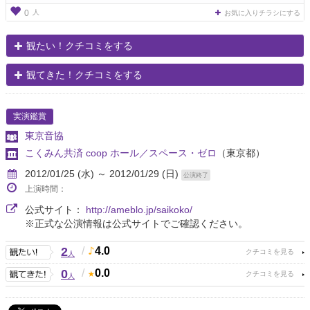
人
0
お気に入りチラシにする
観たい！クチコミをする
観てきた！クチコミをする
実演鑑賞
東京音協
こくみん共済 coop ホール／スペース・ゼロ
（東京都）
2012/01/25 (水) ～ 2012/01/29 (日)
公演終了
上演時間：
公式サイト：
http://ameblo.jp/saikoko/
※正式な公演情報は公式サイトでご確認ください。
2
/
4.0
人
0
/
0.0
人