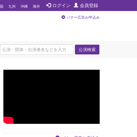
ログイン
会員登録
国
九州
沖縄
海外
バナー広告お申込み
公演検索