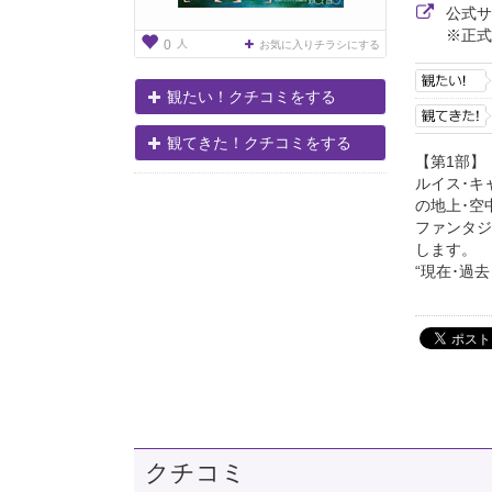
公式
※正式
人
0
お気に入りチラシにする
観たい！クチコミをする
観てきた！クチコミをする
【第1部】
ルイス･キ
の地上･空
ファンタジ
します。
“現在･過
クチコミ