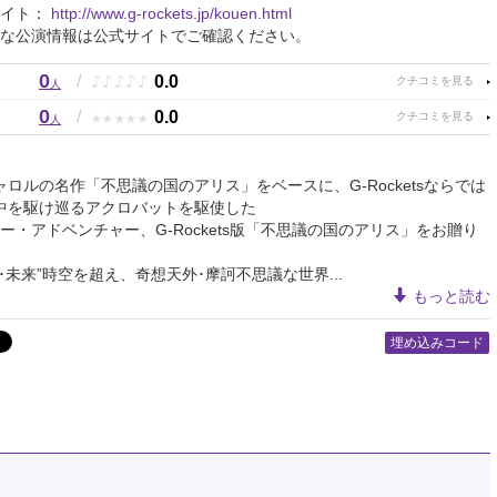
サイト：
http://www.g-rockets.jp/kouen.html
な公演情報は公式サイトでご確認ください。
0
♪
♪
♪
♪
♪
/
0.0
人
0
★
★
★
★
★
/
0.0
人
ャロルの名作「不思議の国のアリス」をベースに、G-Rocketsならでは
中を駆け巡るアクロバットを駆使した
ー・アドベンチャー、G-Rockets版「不思議の国のアリス」をお贈り
去･未来”時空を超え、奇想天外･摩訶不思議な世界...
もっと読む
埋め込みコード