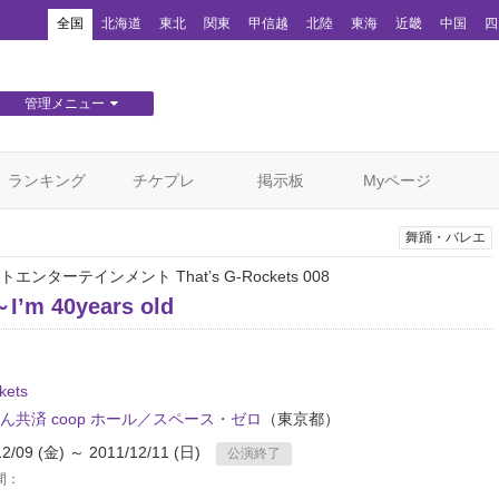
！
全国
北海道
東北
関東
甲信越
北陸
東海
近畿
中国
四
管理メニュー
団体WEBサイト管理
顧客管理
ランキング
チケプレ
掲示板
Myページ
舞踊・バレエ
ンターテインメント That’s G-Rockets 008
’m 40years old
kets
ん共済 coop ホール／スペース・ゼロ
（東京都）
12/09 (金) ～ 2011/12/11 (日)
公演終了
間：