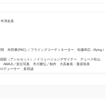
 半澤友美
明 木田肇(PAC) ／フライングコーディネーター 松藤和広（flying i
昌顕（アンルセット）／イリュージョンデザイナー デューク松山
 AWAJI／宣伝写真 市川勝弘／制作 大高春美・栗原珠美
プロデューサー 多田誠