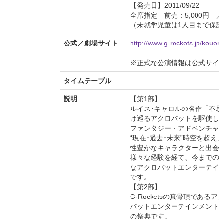
【発売日】2011/09/22
全席指定 前売：5,000円 ／
（未就学児童は1人目まで保
公式／劇場サイト
http://www.g-rockets.jp/koue
※正式な公演情報は公式サ
タイムテーブル
説明
【第1部】
ルイス･キャロルの名作「不思
け巡るアクロバットを駆使し
ファンタジー・アドベンチャー
“現在･過去･未来”時空を超
性豊かなキャラクターと出会
様々な経験を経て、今までの
なアクロバットエンターテイ
です。
【第2部】
G-Rocketsの真骨頂で
バットエンターテインメント
の祭典です。