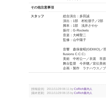
その他注意事項
スタッフ
総合演出：多田誠
演出：1部 村松朋子／2部
脚本：1部 浅井さやか
振付：G-Rockets
音楽：大崎聖二
監修：山中陽子
音響 森保俊昭(GEKKO)／照
llusions C.C.C）
美術 中村公一／衣裳 市原
舞台監督 今井聰／宣伝美術
企画・製作 ラナハウス／
[情報提供] 2011/11/29 06:11 by
CoRich案内人
[最終更新] 2011/11/29 06:15 by
CoRich案内人