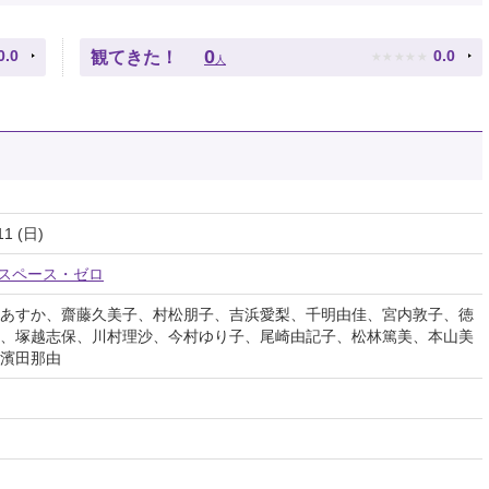
★
★
★
★
★
0
0.0
0.0
観てきた！
人
11 (日)
／スペース・ゼロ
あすか、齋藤久美子、村松朋子、吉浜愛梨、千明由佳、宮内敦子、徳
、塚越志保、川村理沙、今村ゆり子、尾崎由記子、松林篤美、本山美
濱田那由