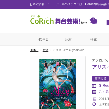
お薦め演劇・ミュージカルのクチコミは、CoRich舞台芸術
HOME
公演
検索
HOME
公演
アリス～I’m 40years old
アクロバットエ
アリス～I
実演鑑賞
G-Roc
こくみ
2011/
上演時