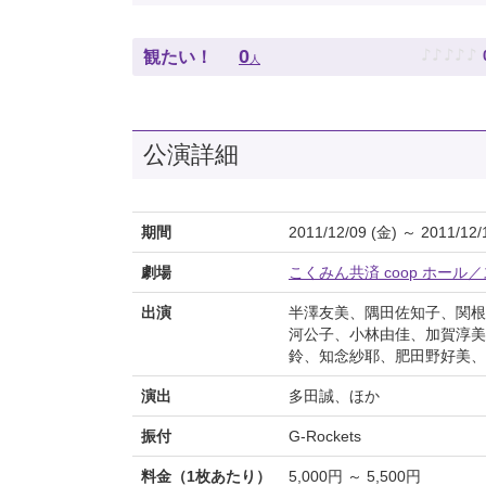
♪
♪
♪
♪
♪
0
観たい！
人
公演詳細
期間
2011/12/09 (金) ～ 2011/12/
劇場
こくみん共済 coop ホール
出演
半澤友美、隅田佐知子、関根
河公子、小林由佳、加賀淳美
鈴、知念紗耶、肥田野好美、
演出
多田誠、ほか
振付
G-Rockets
料金（1枚あたり）
5,000円 ～ 5,500円