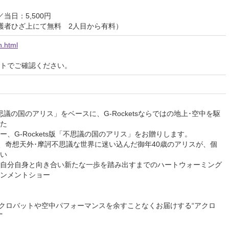
当日：5,500円
護者ひざ上にて無料 2人目から有料）
n.html
イトでご確認ください。
議の国のアリス」をベースに、G-Rocketsならではの地上･空中を駆
た
、G-Rockets版「不思議の国のアリス」をお贈りします。
え、奇想天外･摩訶不思議な世界に迷い込んだ御年40歳のアリスが、個
い
自分自身と向き合い新たな一歩を踏み出すまでのハートウォーミング
ンメントショー
あるアクロバットや空中パフォーマンスを余すことなくお届けする“アクロ
”