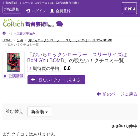
お薦め演劇・ミュージカルのクチコミは、CoRich舞台芸術！
T
menu
T
地域選択
ログイン
会員登録
o
o
g
g
g
g
l
l
バナー広告お申込み
e
e
HOME
公演
おいらロックンローラー スリーサイズは BoN GYu BOMB
n
観たい！クチコミ一覧
n
a
a
v
「
おいらロックンローラー スリーサイズは
i
v
BoN GYu BOMB
」の観たい！クチコミ一覧
g
i
a
♪
0.0
期待度の平均
g
t
公演情報
a
i
観たい！クチコミをする
t
o
n
i
前のページに戻る
o
n
並び替え
新着順
0-0件 / 0件中
まだクチコミはありません