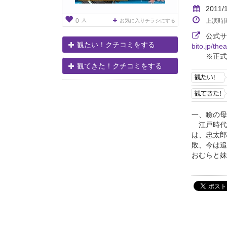
2011/
人
上演時
0
お気に入りチラシにする
公式
観たい！クチコミをする
bito.jp/th
※正式
観てきた！クチコミをする
一、瞼の母
江戸時代
は、忠太郎
敗、今は追
おむらと妹