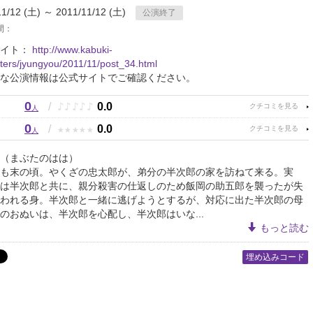
11/12 (土) ～ 2011/11/12 (土)
公演終了
間：
サイト：
http://www.kabuki-
eaters/jyungyou/2011/11/post_34.html
な公演情報は公式サイトでご確認ください。
0
♪
♪
♪
♪
♪
/
0.0
人
0
★
★
★
★
★
/
0.0
人
（まぶたのはは）
も末の頃。やくざの忠太郎が、弟分の半次郎の家を訪ねて来る。実
は半次郎と共に、親分殺害の仕返しのため飯岡の助五郎を襲ったが失
われる身。半次郎と一緒に逃げようとするが、対応に出た半次郎の母
のおぬいは、半次郎を心配し、半次郎はいな...
もっと読む
埋め込みコード