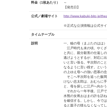
料金（1枚あたり）
～
【発売日】
公式／劇場サイト
http://www.kabuki-bito.jp/th
※正式な公演情報は公式サ
タイムテーブル
説明
一、瞼の母（まぶたのはは）
江戸時代も末の頃。やくざ
と共に、親分殺害の仕返しの
逃げようとするが、対応に出
いと言い張る。半次郎のこと
なるように言い残す。という
の上ゆえ母への強い思慕の念
そこへ半次郎を追った飯岡
けない忠太郎は、おむらに手
と、母を探しに江戸へ向かう
それから一年半後。江戸で
水熊の女将おはまの許を訪ね
を確信する。しかし、今では
ると親子の情もなくなってし