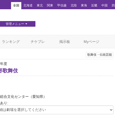
！
全国
北海道
東北
関東
甲信越
北陸
東海
近畿
中国
四
管理メニュー
団体WEBサイト管理
顧客管理
ランキング
チケプレ
掲示板
Myページ
歌舞伎・伝統芸能
年度
形歌舞伎
総合文化センター
（愛知県）
あり: