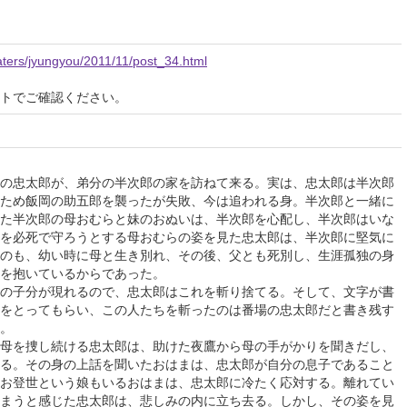
eaters/jyungyou/2011/11/post_34.html
イトでご確認ください。
の忠太郎が、弟分の半次郎の家を訪ねて来る。実は、忠太郎は半次郎
ため飯岡の助五郎を襲ったが失敗、今は追われる身。半次郎と一緒に
た半次郎の母おむらと妹のおぬいは、半次郎を心配し、半次郎はいな
を必死で守ろうとする母おむらの姿を見た忠太郎は、半次郎に堅気に
のも、幼い時に母と生き別れ、その後、父とも死別し、生涯孤独の身
を抱いているからであった。
の子分が現れるので、忠太郎はこれを斬り捨てる。そして、文字が書
をとってもらい、この人たちを斬ったのは番場の忠太郎だと書き残す
。
母を捜し続ける忠太郎は、助けた夜鷹から母の手がかりを聞きだし、
る。その身の上話を聞いたおはまは、忠太郎が自分の息子であること
お登世という娘もいるおはまは、忠太郎に冷たく応対する。離れてい
まうと感じた忠太郎は、悲しみの内に立ち去る。しかし、その姿を見