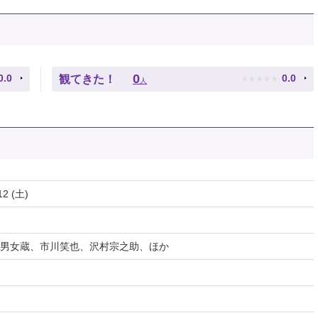
★
★
★
★
★
0
0.0
0.0
観てきた！
人
12 (土)
男女蔵、市川笑也、沢村宗之助、ほか