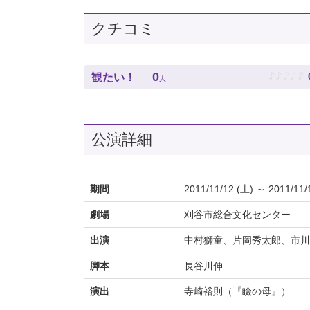
クチコミ
♪
♪
♪
♪
♪
0
観たい！
人
公演詳細
期間
2011/11/12 (土) ～ 2011/11/
劇場
刈谷市総合文化センター
出演
中村獅童、片岡秀太郎、市川
脚本
長谷川伸
演出
寺崎裕則（『瞼の母』）