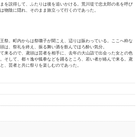
まを説得して、ふたりは後を追いかける。荒川堤で忠太郎の名を呼び
は物陰に隠れ、そのまま旅立って行くのであった。
王祭。町内からは祭囃子が聞こえ、辺りは賑わっている。ここへ粋な
頭は、祭礼を終え、振る舞い酒を飲んでほろ酔い気分。
て来るので、鳶頭は芸者を相手に、去年の大山詣で出会った女との色
。そして、都々逸や狐拳などを踊るところ、若い者が絡んで来る。鳶
と、芸者と共に祭りを楽しむのであった。