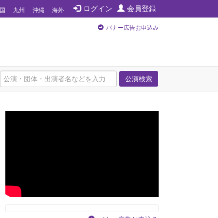
ログイン
会員登録
国
九州
沖縄
海外
バナー広告お申込み
公演検索