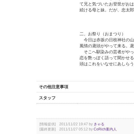
て兄と気づいたお登世がおは
続ける母と妹。だが、忠太郎
二、お祭り（おまつり）
今日は赤坂の日枝神社の山
風情の鳶頭がやって来る。鳶
そこへ馴染みの芸者がやっ
恋を艶っぽく語って聞かせる
頭はこれをいなせにあしらう
その他注意事項
スタッフ
[情報提供] 2011/11/22 19:47 by
きゃる
[最終更新] 2011/11/27 05:12 by
CoRich案内人