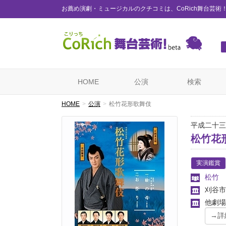
お薦め演劇・ミュージカルのクチコミは、CoRich舞台芸術
HOME
公演
検索
HOME
公演
松竹花形歌舞伎
平成二十三
松竹花
実演鑑賞
松竹
刈谷市
他劇場