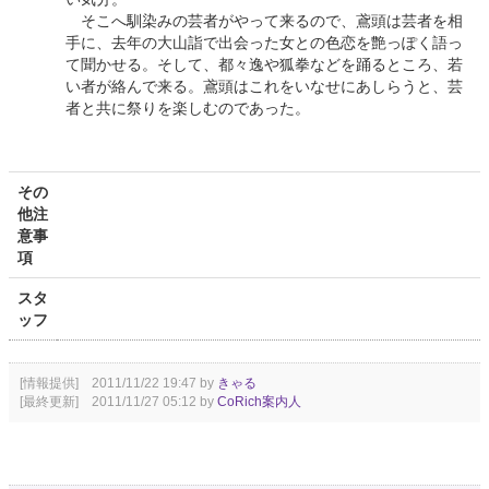
そこへ馴染みの芸者がやって来るので、鳶頭は芸者を相
手に、去年の大山詣で出会った女との色恋を艶っぽく語っ
て聞かせる。そして、都々逸や狐拳などを踊るところ、若
い者が絡んで来る。鳶頭はこれをいなせにあしらうと、芸
者と共に祭りを楽しむのであった。
その
他注
意事
項
スタ
ッフ
[情報提供] 2011/11/22 19:47 by
きゃる
[最終更新] 2011/11/27 05:12 by
CoRich案内人