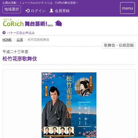
お薦め演劇・ミュージカルのクチコミは、CoRich舞台芸術！
T
menu
T
地域選択
ログイン
会員登録
o
o
g
g
g
g
l
l
バナー広告お申込み
e
e
HOME
公演
松竹花形歌舞伎
n
n
歌舞伎・伝統芸能
a
a
v
平成二十三年度
i
v
松竹花形歌舞伎
g
i
a
g
t
a
i
t
o
n
i
o
n