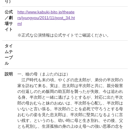
り）
公式
http://www.kabuki-bito.jp/theate
／劇
rs/jyungyou/2011/11/post_34.ht
場サ
ml
イト
※正式な公演情報は公式サイトでご確認ください。
タイ
ムテ
ーブ
ル
説明
一、瞼の母（まぶたのはは）
江戸時代も末の頃。やくざの忠太郎が、弟分の半次郎の
家を訪ねて来る。実は、忠太郎は半次郎と共に、親分殺害
の仕返しのため飯岡の助五郎を襲ったが失敗、今は追われ
る身。半次郎と一緒に逃げようとするが、対応に出た半次
郎の母おむらと妹のおぬいは、半次郎を心配し、半次郎は
いないと言い張る。半次郎のことを必死で守ろうとする母
おむらの姿を見た忠太郎は、半次郎に堅気になるように言
い残す。というのも、幼い時に母と生き別れ、その後、父
とも死別し、生涯孤独の身の上ゆえ母への強い思慕の念を