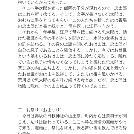
抱いているからであった。
そこへ半次郎を追った飯岡の子分が現れるので、忠太郎
はこれを斬り捨てる。そして、文字が書けない忠太郎は、
おむらに手をとってもらい、この人たちを斬ったのは番場
の忠太郎だと書き残すと、母を探しに江戸へ向かう。
それから一年半後。江戸で母を捜し続ける忠太郎は、助
けた夜鷹から母の手がかりを聞きだし、水熊の女将おはま
の許を訪ねる。その身の上話を聞いたおはまは、忠太郎が
自分の息子であることを確信する。しかし、今ではお登世
という娘もいるおはまは、忠太郎に冷たく応対する。離れ
ていると親子の情もなくなってしまうと感じた忠太郎は、
悲しみの内に立ち去る。しかし、その姿を見て兄と気づい
たお登世がおはまを説得して、ふたりは後を追いかける。
荒川堤で忠太郎の名を呼び続ける母と妹。だが、忠太郎は
物陰に隠れ、そのまま旅立って行くのであった。
二、お祭り（おまつり）
今日は赤坂の日枝神社の山王祭。町内からは祭囃子が聞
こえ、辺りは賑わっている。ここへ粋な風情の鳶頭がやっ
て来る。鳶頭は、祭礼を終え、振る舞い酒を飲んでほろ酔
い気分。