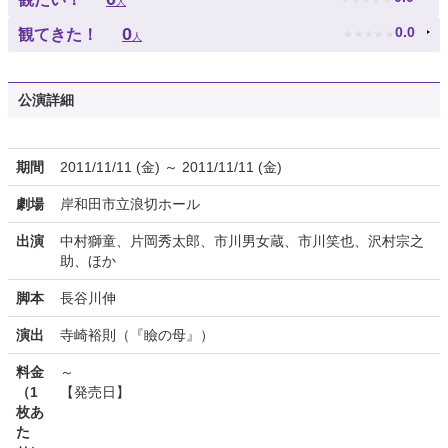
人
★
★
★
★
★
0
0.0
観てきた！
人
公演詳細
期間
2011/11/11 (金) ～ 2011/11/11 (金)
劇場
岸和田市立浪切ホール
出演
中村獅童、片岡秀太郎、市川男女蔵、市川笑也、沢村宗之
助、ほか
脚本
長谷川伸
演出
寺崎裕則（『瞼の母』）
料金
～
（1
【発売日】
枚あ
た