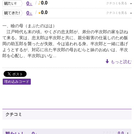
0
/
0.0
人
0
/
0.0
人
一、瞼の母（まぶたのはは）
江戸時代も末の頃。やくざの忠太郎が、弟分の半次郎の家を訪ね
て来る。実は、忠太郎は半次郎と共に、親分殺害の仕返しのため飯
岡の助五郎を襲ったが失敗、今は追われる身。半次郎と一緒に逃げ
ようとするが、対応に出た半次郎の母おむらと妹のおぬいは、半次
郎を心配し、半次郎はいな...
もっと読む
埋め込みコード
クチコミ
♪
♪
♪
♪
♪
0
0.0
観たい！