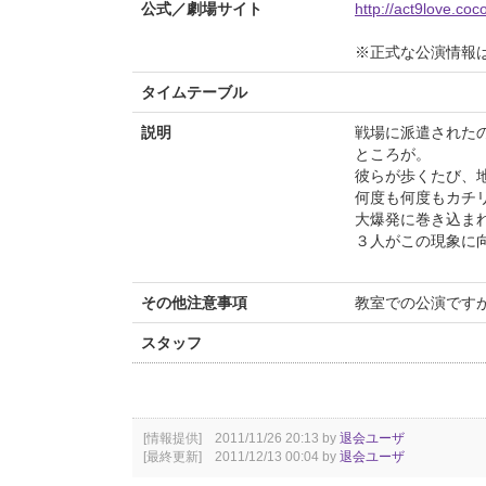
公式／劇場サイト
http://act9love.coc
※正式な公演情報
タイムテーブル
説明
戦場に派遣された
ところが。
彼らが歩くたび、
何度も何度もカチ
大爆発に巻き込ま
３人がこの現象に
その他注意事項
教室での公演です
スタッフ
[情報提供] 2011/11/26 20:13 by
退会ユーザ
[最終更新] 2011/12/13 00:04 by
退会ユーザ