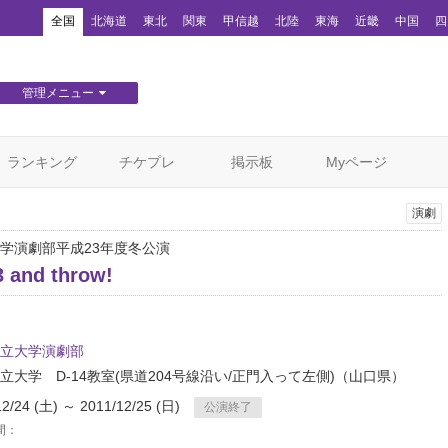
！
全国
北海道
東北
関東
甲信越
北陸
東海
近畿
中国
四
管理メニュー
団体WEBサイト管理
顧客管理
ランキング
チケプレ
掲示板
Myページ
演劇
学演劇部平成23年度冬公演
3 and throw!
立大学演劇部
立大学 D-14教室(県道204号線沿い/正門入って左側)
（山口県）
12/24 (土) ～ 2011/12/25 (日)
公演終了
間：