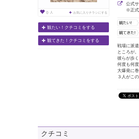
公式
※正式
人
0
お気に入りチラシにする
観たい！クチコミをする
観てきた！クチコミをする
戦場に派遣
ところが。
彼らが歩く
何度も何度
大爆発に巻
３人がこの
クチコミ