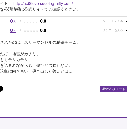
サイト：
http://act9love.cocolog-nifty.com/
な公演情報は公式サイトでご確認ください。
0
♪
♪
♪
♪
♪
/
0.0
人
0
★
★
★
★
★
/
0.0
人
されたのは、スリーマンセルの精鋭チーム。
たび、地雷がカチリ。
もカチリカチリ。
き込まれながらも、傷ひとつ負わない。
現象に向き合い、導き出した答えとは…
埋め込みコード