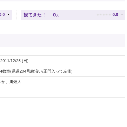
★
★
★
★
★
0
0.0
0.0
観てきた！
人
 2011/12/25 (日)
4教室(県道204号線沿い/正門入って左側)
やか、川畑大