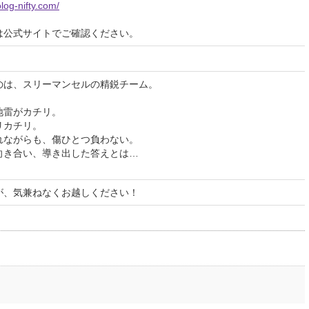
olog-nifty.com/
は公式サイトでご確認ください。
のは、スリーマンセルの精鋭チーム。
地雷がカチリ。
リカチリ。
れながらも、傷ひとつ負わない。
向き合い、導き出した答えとは…
が、気兼ねなくお越しください！