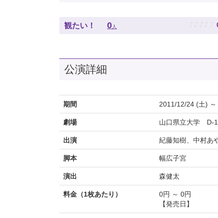
♪
♪
♪
♪
♪
0
観たい！
人
公演詳細
期間
2011/12/24 (土) ～
劇場
山口県立大学 D-1
出演
紀藤知樹、中村あ
脚本
幅広子宮
演出
森健太
料金（1枚あたり）
0円 ～ 0円
【発売日】