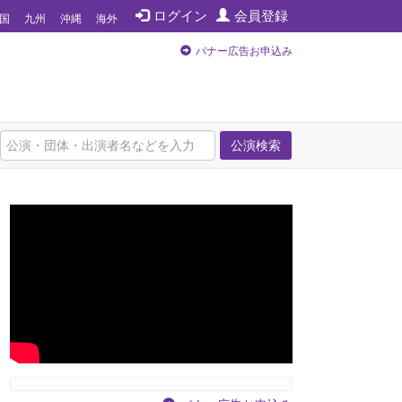
ログイン
会員登録
国
九州
沖縄
海外
バナー広告お申込み
公演検索