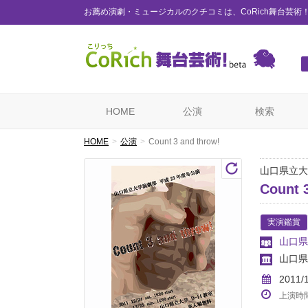
お薦め演劇・ミュージカルのクチコミは、CoRich舞台芸術
HOME
公演
検索
HOME
公演
Count 3 and throw!
山口県立大
Count 
実演鑑賞
山口県
山口県
2011/
上演時