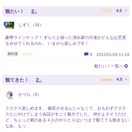
♪
♪
♪
♪
♪
2
4.5
観たい！
人
しずく（16）
豪華ラインナップ！ ずらりと揃った演出家の方達がどんなお芝居
をみせてくれるのか、 いまから楽しみです！
♪♪♪♪♪
期待度
0
2012/01/28 11:24
観たい！一覧へ
★
★
★
★
★
2
4.0
観てきた！
人
かつら（9）
クスクス楽しめます。 爆笑させるんじゃなくて、おもわずクスク
スとにやけてしまう会話がすごく魅力でした。 仲がよさそうだけ
ど、ちょっと癖のある４人のやりとりはいつまで観てても飽きない
なあ、もっ...