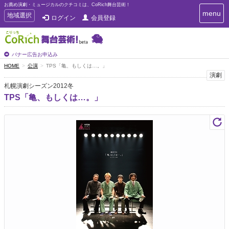
お薦め演劇・ミュージカルのクチコミは、CoRich舞台芸術！
T
menu
T
地域選択
ログイン
会員登録
o
o
g
g
g
g
l
l
バナー広告お申込み
e
e
HOME
公演
TPS「亀、もしくは…。」
n
n
演劇
a
a
v
札幌演劇シーズン2012冬
i
v
TPS「亀、もしくは…。」
g
i
a
g
t
a
i
t
o
n
i
o
n