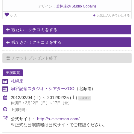
デザイン：
若林瑞沙(Studio Copain)
人
0
お気に入りチラシにする
観たい！クチコミをする
観てきた！クチコミをする
チケットプレゼント終了
実演鑑賞
札幌座
扇谷記念スタジオ・シアターZOO
（北海道）
2012/02/04 (土) ～ 2012/02/25 (土)
公演終了
休演日：2月12日（日）～17日（金）
上演時間：
公式サイト：
http://s-e-season.com/
※正式な公演情報は公式サイトでご確認ください。