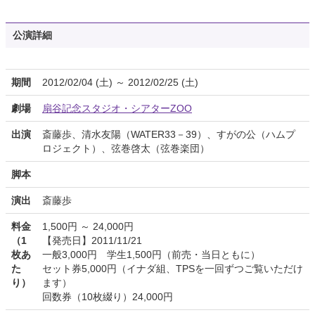
公演詳細
期間
2012/02/04 (土) ～ 2012/02/25 (土)
劇場
扇谷記念スタジオ・シアターZOO
出演
斎藤歩、清水友陽（WATER33－39）、すがの公（ハムプ
ロジェクト）、弦巻啓太（弦巻楽団）
脚本
演出
斎藤歩
料金
1,500円 ～ 24,000円
（1
【発売日】2011/11/21
枚あ
一般3,000円 学生1,500円（前売・当日ともに）
た
セット券5,000円（イナダ組、TPSを一回ずつご覧いただけ
り）
ます）
回数券（10枚綴り）24,000円