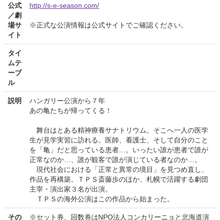
公式
http://s-e-season.com/
／劇
場サ
※正式な公演情報は公式サイトでご確認ください。
イト
タイ
ムテ
ーブ
ル
説明
ハンガリー公演から７年
あの亀たちが帰ってくる！
舞台はとある精神療養サナトリウム。そこへ一人の医学
生が見学実習に訪れる。医師、看護士、そして自分のこと
を「亀」だと思っている患者…。いったい誰が患者で誰が
正常なのか…、誰が観客で誰が演じている者なのか…。
現代社会における「正常と異常の境目」を見つめ直し、
作品を再構築。ＴＰＳ斎藤歩のほか、札幌で活躍する劇団
主宰・演出家３名が出演。
ＴＰＳの海外公演はこの作品から始まった。
その
※セット券、回数券はNPO法人コンカリーニョと北海道演