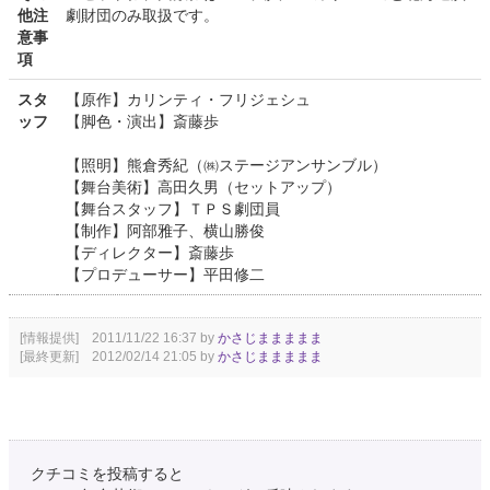
他注
劇財団のみ取扱です。
意事
項
スタ
【原作】カリンティ・フリジェシュ
ッフ
【脚色・演出】斎藤歩
【照明】熊倉秀紀（㈱ステージアンサンブル）
【舞台美術】高田久男（セットアップ）
【舞台スタッフ】ＴＰＳ劇団員
【制作】阿部雅子、横山勝俊
【ディレクター】斎藤歩
【プロデューサー】平田修二
[情報提供] 2011/11/22 16:37 by
かさじままままま
[最終更新] 2012/02/14 21:05 by
かさじままままま
クチコミを投稿すると