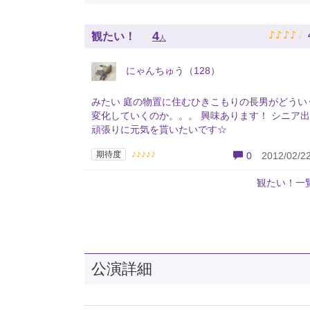
♪
♪
♪
♪
♪
4
観たい！
人
にゃんちゅう（128）
みたい 庭の物置に住むひきこもりの長男がどうい
変化していくのか。。。 興味あります！ シニア
頑張りに元気を貰いたいです☆
♪♪♪♪♪
期待度
0
2012/02/22
観たい！一
公演詳細