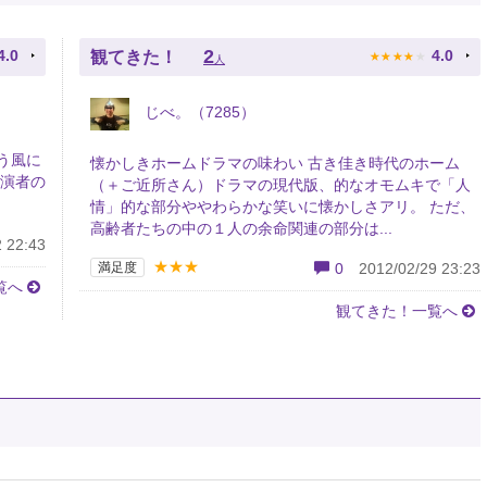
★
★
★
★
★
2
4.0
4.0
観てきた！
人
じべ。（7285）
う風に
懐かしきホームドラマの味わい 古き佳き時代のホーム
出演者の
（＋ご近所さん）ドラマの現代版、的なオモムキで「人
情」的な部分ややわらかな笑いに懐かしさアリ。 ただ、
高齢者たちの中の１人の余命関連の部分は...
 22:43
★★★
満足度
0
2012/02/29 23:23
覧へ
観てきた！一覧へ