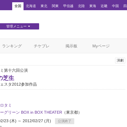
！
全国
北海道
東北
関東
甲信越
北陸
東海
近畿
中国
四
管理メニュー
団体WEBサイト管理
顧客管理
ランキング
チケプレ
掲示板
Myページ
演劇
ミ第十六回公演
の芝生
ェスタ2012参加作品
ロタミ
グリーン BOX in BOX THEATER
（東京都）
02/23 (木) ～ 2012/02/27 (月)
公演終了