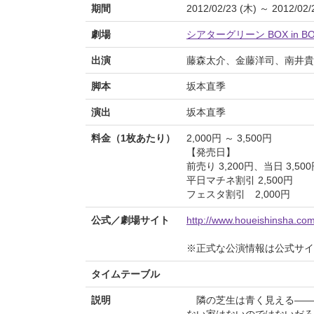
期間
2012/02/23 (木) ～ 2012/02/
劇場
シアターグリーン BOX in BO
出演
藤森太介、金藤洋司、南井貴
脚本
坂本直季
演出
坂本直季
料金（1枚あたり）
2,000円 ～ 3,500円
【発売日】
前売り 3,200円、当日 3,50
平日マチネ割引 2,500円
フェスタ割引 2,000円
公式／劇場サイト
http://www.houeishinsha.com
※正式な公演情報は公式サ
タイムテーブル
説明
隣の芝生は青く見える――