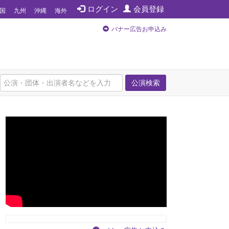
ログイン
会員登録
国
九州
沖縄
海外
バナー広告お申込み
公演検索