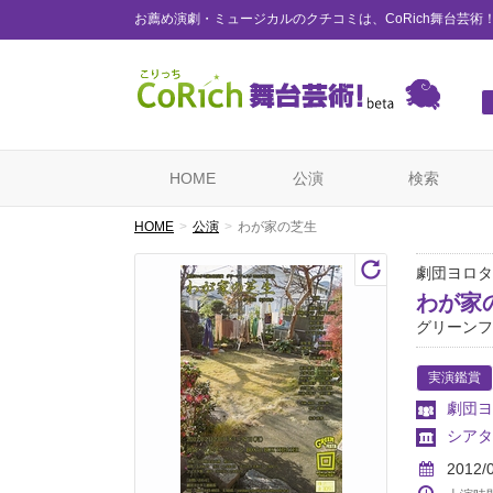
お薦め演劇・ミュージカルのクチコミは、CoRich舞台芸術
HOME
公演
検索
HOME
公演
わが家の芝生
劇団ヨロタ
わが家
グリーンフ
実演鑑賞
劇団ヨ
シアター
2012/