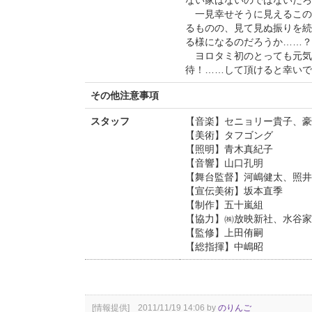
ない家はないのではないだろ
一見幸せそうに見えるこの
るものの、見て見ぬ振りを続
る様になるのだろうか……？
ヨロタミ初のとっても元気
待！……して頂けると幸いで
その他注意事項
スタッフ
【音楽】セニョリー貴子、豪
【美術】タフゴング
【照明】青木真紀子
【音響】山口孔明
【舞台監督】河嶋健太、照井
【宣伝美術】坂本直季
【制作】五十嵐組
【協力】㈱放映新社、水谷家
【監修】上田侑嗣
【総指揮】中嶋昭
[情報提供] 2011/11/19 14:06 by
のりんご