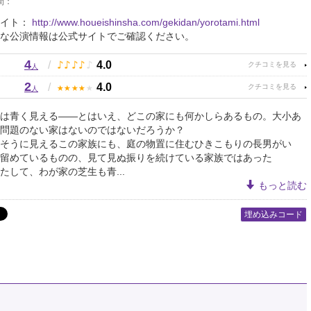
間：
サイト：
http://www.houeishinsha.com/gekidan/yorotami.html
な公演情報は公式サイトでご確認ください。
4
♪
♪
♪
♪
♪
/
4.0
人
2
★
★
★
★
★
/
4.0
人
は青く見える――とはいえ、どこの家にも何かしらあるもの。大小あ
問題のない家はないのではないだろうか？
そうに見えるこの家族にも、庭の物置に住むひきこもりの長男がい
留めているものの、見て見ぬ振りを続けている家族ではあった
たして、わが家の芝生も青...
もっと読む
埋め込みコード