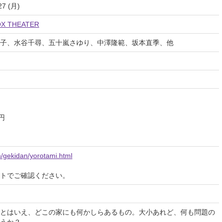
27 (月)
X THEATER
子、水谷千尋、五十嵐さゆり、中澤隆範、坂本直季、他
0円
/gekidan/yorotami.html
イトでご確認ください。
とはいえ、どこの家にも何かしらあるもの。大小あれど、何も問題の