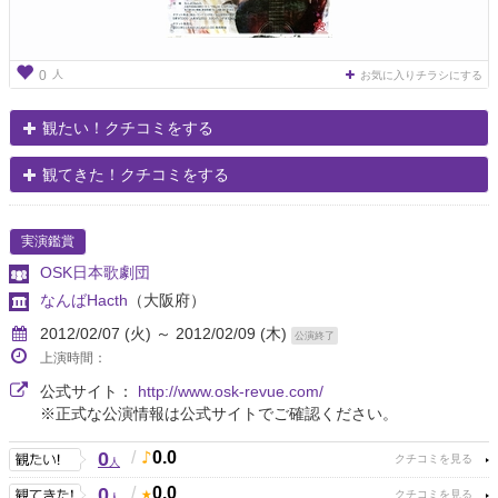
人
0
お気に入りチラシにする
観たい！クチコミをする
観てきた！クチコミをする
実演鑑賞
OSK日本歌劇団
なんばHacth
（大阪府）
2012/02/07 (火) ～ 2012/02/09 (木)
公演終了
上演時間：
公式サイト：
http://www.osk-revue.com/
※正式な公演情報は公式サイトでご確認ください。
0
/
0.0
人
0
/
0.0
人