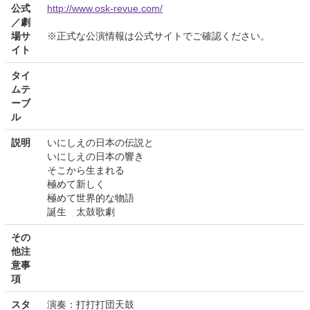
公式
http://www.osk-revue.com/
／劇
場サ
※正式な公演情報は公式サイトでご確認ください。
イト
タイ
ムテ
ーブ
ル
説明
いにしえの日本の伝説と
いにしえの日本の響き
そこから生まれる
極めて新しく
極めて世界的な物語
誕生 太鼓歌劇
その
他注
意事
項
スタ
演奏：打打打団天鼓