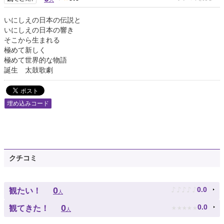
いにしえの日本の伝説と
いにしえの日本の響き
そこから生まれる
極めて新しく
極めて世界的な物語
誕生 太鼓歌劇
埋め込みコード
クチコミ
♪
♪
♪
♪
♪
0
0.0
観たい！
人
★
★
★
★
★
0
0.0
観てきた！
人