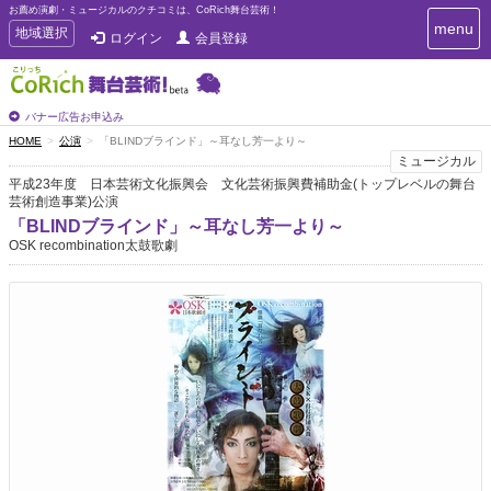
お薦め演劇・ミュージカルのクチコミは、CoRich舞台芸術！
T
menu
T
地域選択
ログイン
会員登録
o
o
g
g
g
g
l
l
バナー広告お申込み
e
e
HOME
公演
「BLINDブラインド」～耳なし芳一より～
n
n
ミュージカル
a
a
v
平成23年度 日本芸術文化振興会 文化芸術振興費補助金(トップレベルの舞台
i
芸術創造事業)公演
v
g
i
「BLINDブラインド」～耳なし芳一より～
a
OSK recombination太鼓歌劇
g
t
a
i
t
o
n
i
o
n