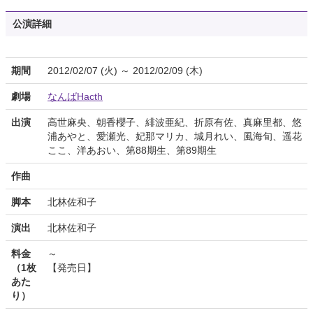
公演詳細
期間
2012/02/07 (火) ～ 2012/02/09 (木)
劇場
なんばHacth
出演
高世麻央、朝香櫻子、緋波亜紀、折原有佐、真麻里都、悠
浦あやと、愛瀬光、妃那マリカ、城月れい、風海旬、遥花
ここ、洋あおい、第88期生、第89期生
作曲
脚本
北林佐和子
演出
北林佐和子
料金
～
（1枚
【発売日】
あた
り）