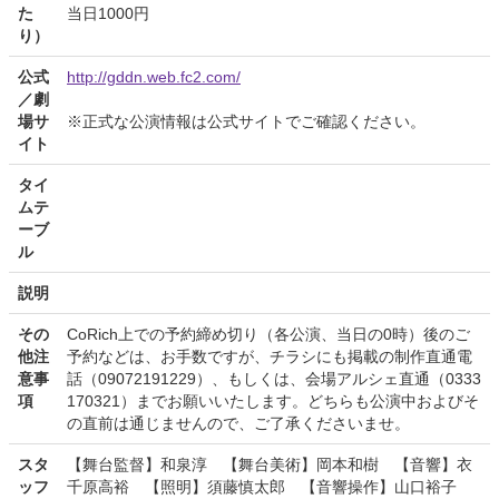
た
当日1000円
り）
公式
http://gddn.web.fc2.com/
／劇
場サ
※正式な公演情報は公式サイトでご確認ください。
イト
タイ
ムテ
ーブ
ル
説明
その
CoRich上での予約締め切り（各公演、当日の0時）後のご
他注
予約などは、お手数ですが、チラシにも掲載の制作直通電
意事
話（09072191229）、もしくは、会場アルシェ直通（0333
項
170321）までお願いいたします。どちらも公演中およびそ
の直前は通じませんので、ご了承くださいませ。
スタ
【舞台監督】和泉淳 【舞台美術】岡本和樹 【音響】衣
ッフ
千原高裕 【照明】須藤慎太郎 【音響操作】山口裕子