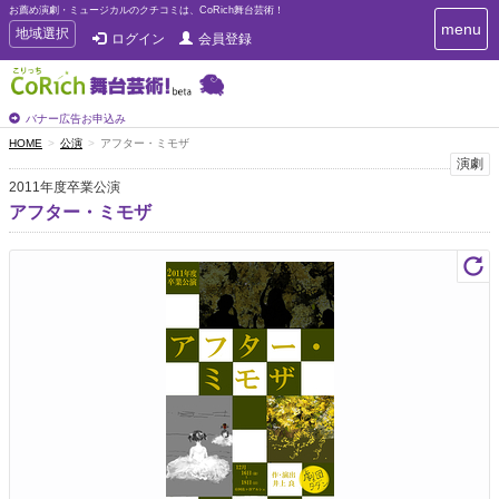
お薦め演劇・ミュージカルのクチコミは、CoRich舞台芸術！
T
menu
T
地域選択
ログイン
会員登録
o
o
g
g
g
g
l
l
バナー広告お申込み
e
e
HOME
公演
アフター・ミモザ
n
n
演劇
a
a
v
2011年度卒業公演
i
v
アフター・ミモザ
g
i
a
g
t
a
i
t
o
n
i
o
n