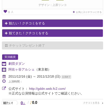
デザイン：上原リンコ
人
0
お気に入りチラシにする
観たい！クチコミをする
観てきた！クチコミをする
チケットプレゼント終了
実演鑑賞
劇団ダダン
阿佐ヶ谷アルシェ
（東京都）
2011/12/16 (金) ～ 2011/12/18 (日)
公演終了
上演時間：
公式サイト：
http://gddn.web.fc2.com/
※正式な公演情報は公式サイトでご確認ください。
0
/
0.0
人