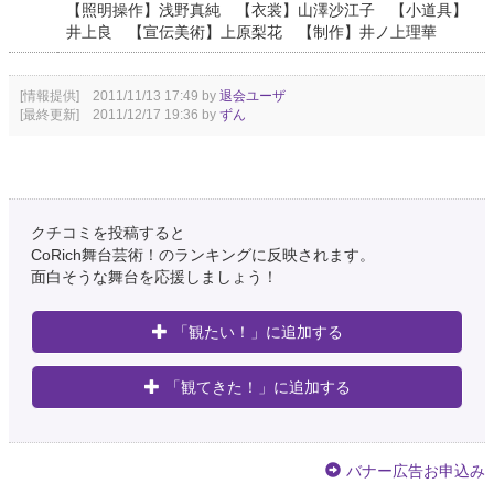
【照明操作】浅野真純 【衣裳】山澤沙江子 【小道具】
井上良 【宣伝美術】上原梨花 【制作】井ノ上理華
[情報提供] 2011/11/13 17:49 by
退会ユーザ
[最終更新] 2011/12/17 19:36 by
ずん
クチコミを投稿すると
CoRich舞台芸術！のランキングに反映されます。
面白そうな舞台を応援しましょう！
「観たい！」に追加する
「観てきた！」に追加する
バナー広告お申込み