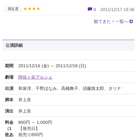
★★★★
満足度
0
2011/12/17 19:36
観てきた！一覧へ
公演詳細
期間
2011/12/16 (金) ～ 2011/12/18 (日)
劇場
阿佐ヶ谷アルシェ
出演
和泉淳、千野ほなみ、高橋舞子、須藤慎太郎、タリナ
脚本
井上良
演出
井上良
料金
800円 ～ 1,000円
（1
【発売日】
枚あ
前売り800円