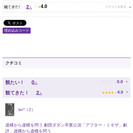
2
/
4.0
人
埋め込みコード
クチコミ
♪
♪
♪
♪
♪
0
0.0
観たい！
人
★
★
★
★
★
2
4.0
観てきた！
人
ler*（2）
虚構から虚構を問う 劇団ダダン卒業公演「アフター・ミモザ」劇
評…虚構から虚構を問う