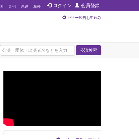
ログイン
会員登録
国
九州
沖縄
海外
バナー広告お申込み
公演検索