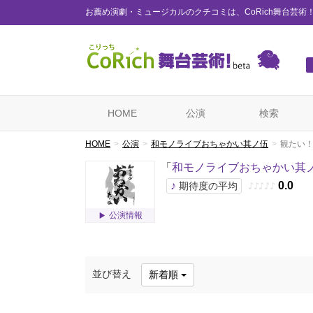
お薦め演劇・ミュージカルのクチコミは、CoRich舞台芸術
HOME
公演
検索
HOME
公演
和モノライブおちゃかい其ノ伍
観たい
「
和モノライブおちゃかい其
♪
0.0
期待度の平均
♪
♪
♪
♪
♪
公演情報
並び替え
新着順