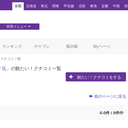
！
全国
北海道
東北
関東
甲信越
北陸
東海
近畿
中国
四
管理メニュー
団体WEBサイト管理
顧客管理
ランキング
チケプレ
掲示板
Myページ
！クチコミ一覧
ノ伍
」の観たい！クチコミ一覧
観たい！クチコミをする
前のページに戻る
0-0件 / 0件中