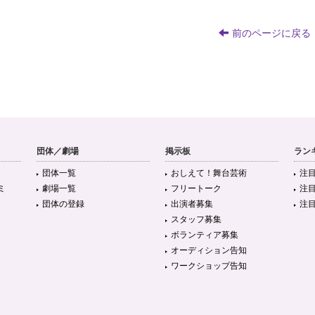
前のページに戻る
団体／劇場
掲示板
ラン
団体一覧
おしえて！舞台芸術
注
ミ
劇場一覧
フリートーク
注
団体の登録
出演者募集
注
スタッフ募集
ボランティア募集
オーディション告知
ワークショップ告知