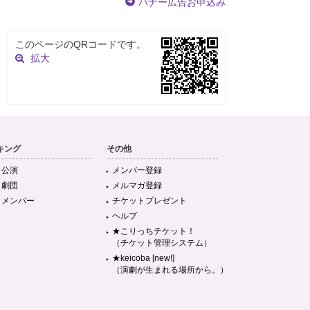
バナー広告お申込み
このページのQRコードです。
拡大
キング
その他
目公演
メンバー登録
目劇団
メルマガ登録
目メンバー
チケットプレゼント
ヘルプ
★こりっちチケット！
（チケット管理システム）
★keicoba [new!]
（演劇が生まれる場所から。）