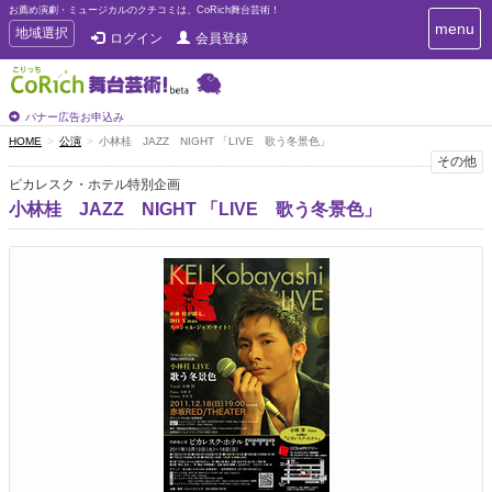
お薦め演劇・ミュージカルのクチコミは、CoRich舞台芸術！
T
menu
T
地域選択
ログイン
会員登録
o
o
g
g
g
g
l
l
バナー広告お申込み
e
e
HOME
公演
小林桂 JAZZ NIGHT 「LIVE 歌う冬景色」
n
n
その他
a
a
v
ピカレスク・ホテル特別企画
i
v
小林桂 JAZZ NIGHT 「LIVE 歌う冬景色」
g
i
a
g
t
a
i
t
o
n
i
o
n