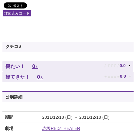
埋め込みコード
クチコミ
♪
♪
♪
♪
♪
0
0.0
観たい！
人
★
★
★
★
★
0
0.0
観てきた！
人
公演詳細
期間
2011/12/18 (日) ～ 2011/12/18 (日)
劇場
赤坂RED/THEATER