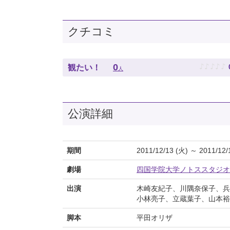
クチコミ
♪
♪
♪
♪
♪
0
観たい！
人
公演詳細
期間
2011/12/13 (火) ～ 2011/12/
劇場
四国学院大学ノトススタジオ
出演
木崎友紀子、川隅奈保子、兵
小林亮子、立蔵葉子、山本
脚本
平田オリザ