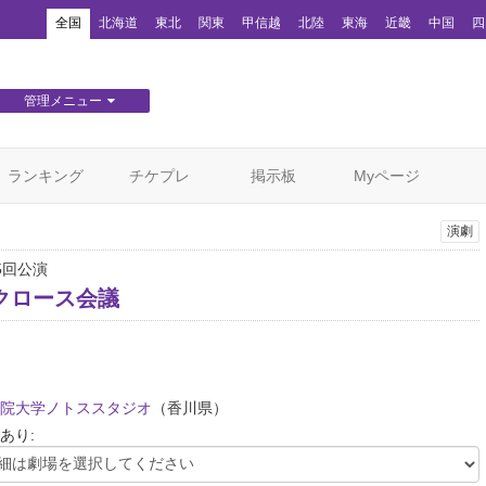
！
全国
北海道
東北
関東
甲信越
北陸
東海
近畿
中国
四
管理メニュー
団体WEBサイト管理
顧客管理
ランキング
チケプレ
掲示板
Myページ
演劇
5回公演
クロース会議
院大学ノトススタジオ
（香川県）
あり: