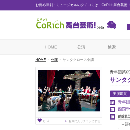
お薦め演劇・ミュージカルのクチコミは、CoRich舞台芸術
HOME
公演
検索
HOME
公演
サンタクロース会議
青年団第6
サンタ
実演鑑賞
青年団
四国学
他劇場
人
0
お気に入りチラシにする