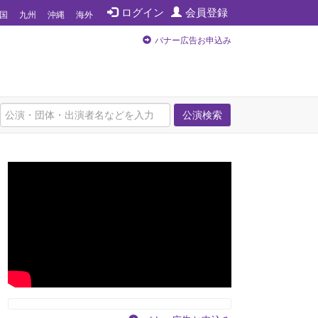
ログイン
会員登録
国
九州
沖縄
海外
バナー広告お申込み
公演検索