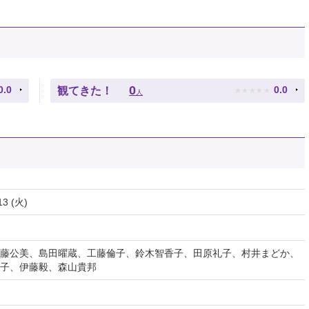
★
★
★
★
★
0
0.0
0.0
観てきた！
人
13 (火)
藤公美、島田曜蔵、工藤倫子、鈴木智香子、田原礼子、村井まどか、
裕子、伊藤毅、森山貴邦