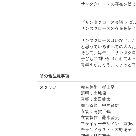
サンタクロースの存在を信じ
『サンタクロース会議 アダ
サンタクロースの存在を信じ
サンタクロースはいない。た
と思っているすべての大人た
そして、毎年、「サンタクロ
子どもに問いかけられて困っ
青年団がおくる、ちょっとブ
その他注意事項
スタッフ
舞台美術：杉山至
照明：岩城保
音響：泉田雄太
舞台監督：中西隆雄
衣裳：有賀千鶴
衣裳製作：藤木智美
フライヤーデザイン：京(kyo.de
チラシイラスト：木野聡子
制作：林有布子