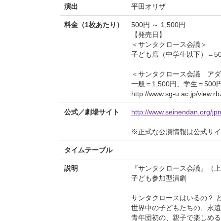
演出
平田オリザ
料金（1枚あたり）
500円 ～ 1,500円
【発売日】
＜サンタクロース会議＞
子ども席（中学生以下）＝50
＜サンタクロース会議 ア
一般＝1,500円、学生＝50
http://www.sg-u.ac.jp/view.
公式／劇場サイト
http://www.seinendan.org/jpn
※正式な公演情報は公式サ
タイムテーブル
説明
『サンタクロース会議』（上
子ども参加型演劇
サンタクロースはいるの？ 
世界中の子どもたちの、永遠
青年団初の、親子で楽しめる