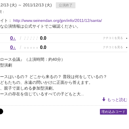
12/13 (火) ～ 2011/12/13 (火)
公演終了
間：
サイト：
http://www.seinendan.org/jpn/info/2011/12/santa/
な公演情報は公式サイトでご確認ください。
0
♪
♪
♪
♪
♪
/
0.0
人
0
★
★
★
★
★
/
0.0
人
ロース会議』（上演時間：約40分）
型演劇
ースはいるの？ どこから来るの？ 普段は何をしているの？
どもたちの、永遠の問いかけに正面から答えます。
、親子で楽しめる参加型演劇。
ースの存在を信じているすべての子どもと大...
もっと読む
埋め込みコード