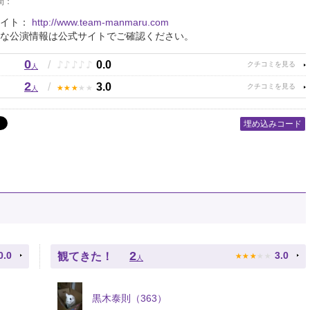
間：
サイト：
http://www.team-manmaru.com
な公演情報は公式サイトでご確認ください。
0
♪
♪
♪
♪
♪
/
0.0
人
2
★
★
★
★
★
/
3.0
人
埋め込みコード
★
★
★
★
★
2
0.0
3.0
観てきた！
人
黒木泰則（363）