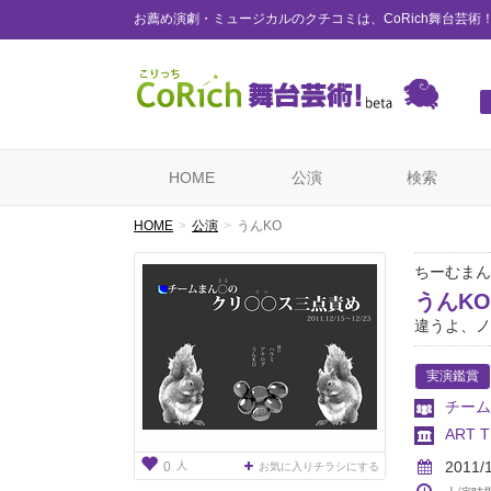
お薦め演劇・ミュージカルのクチコミは、CoRich舞台芸術
HOME
公演
検索
HOME
公演
うんKO
ちーむまん
うんKO
違うよ、ノ
実演鑑賞
チーム
ART 
2011/
人
0
お気に入りチラシにする