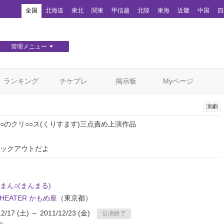
！
全国
北海道
東北
関東
甲信越
北陸
東海
近畿
中国
四
管理メニュー
団体WEBサイト管理
顧客管理
ランキング
チケプレ
掲示板
Myページ
演劇
○のクリ○○ス(くりすます)三点責め上演作品
ックアウトだよ
まん○(まんまる)
THEATER かもめ座
（東京都）
12/17 (土) ～ 2011/12/23 (金)
公演終了