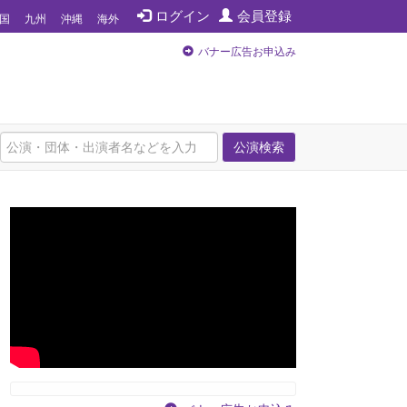
ログイン
会員登録
国
九州
沖縄
海外
バナー広告お申込み
公演検索