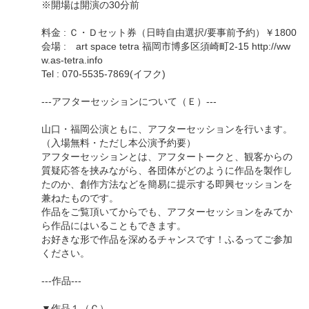
※開場は開演の30分前
料金 : Ｃ・Ｄセット券（日時自由選択/要事前予約）￥1800
会場 : art space tetra 福岡市博多区須崎町2-15 http://ww
w.as-tetra.info
Tel : 070-5535-7869(イフク)
---アフターセッションについて（Ｅ）---
山口・福岡公演ともに、アフターセッションを行います。
（入場無料・ただし本公演予約要）
アフターセッションとは、アフタートークと、観客からの
質疑応答を挟みながら、各団体がどのように作品を製作し
たのか、創作方法などを簡易に提示する即興セッションを
兼ねたものです。
作品をご覧頂いてからでも、アフターセッションをみてか
ら作品にはいることもできます。
お好きな形で作品を深めるチャンスです！ふるってご参加
ください。
---作品---
▼作品１（Ｃ）