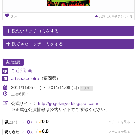
人
0
お気に入りチラシにする
観たい！クチコミをする
観てきた！クチコミをする
実演鑑賞
ご近所計画
art space tetra
（福岡県）
2011/11/05 (土) ～ 2011/11/06 (日)
公演終了
上演時間：
公式サイト：
http://gogokinjyo.blogspot.com/
※正式な公演情報は公式サイトでご確認ください。
0
/
0.0
人
0
/
0.0
人