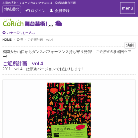
お薦め演劇・ミュージカルのクチコミは、CoRich舞台芸術！
T
menu
T
地域選択
ログイン
会員登録
o
o
g
g
g
g
l
l
バナー広告お申込み
e
e
HOME
公演
ご近所計画 vol.4
n
n
演劇
a
a
v
福岡大分山口からダンスパフォーマンス持ち寄り発信! ご近所の3県巡回ツア
i
ー!
v
g
i
ご近所計画 vol.4
a
2011 vol.4 は演劇バージョンでお送りします!
g
t
a
i
t
o
n
i
o
n