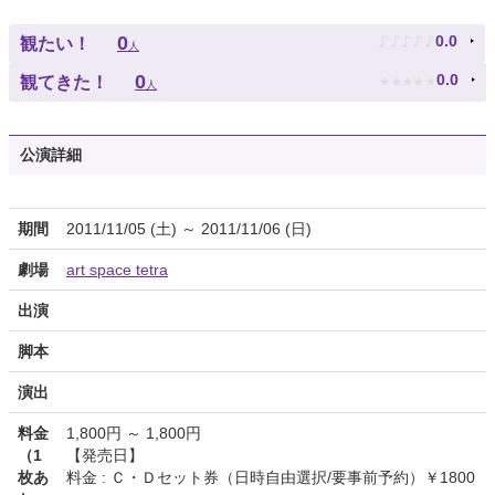
♪
♪
♪
♪
♪
0
0.0
観たい！
人
★
★
★
★
★
0
0.0
観てきた！
人
公演詳細
期間
2011/11/05 (土) ～ 2011/11/06 (日)
劇場
art space tetra
出演
脚本
演出
料金
1,800円 ～ 1,800円
（1
【発売日】
枚あ
料金 : Ｃ・Ｄセット券（日時自由選択/要事前予約）￥1800