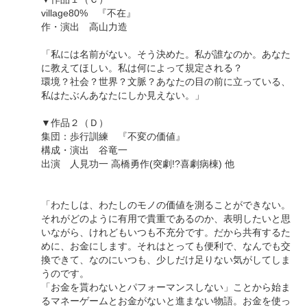
village80% 『不在』
作・演出 高山力造
「私には名前がない。そう決めた。私が誰なのか。あなた
に教えてほしい。私は何によって規定される？
環境？社会？世界？文脈？あなたの目の前に立っている、
私はたぶんあなたにしか見えない。」
▼作品２（Ｄ）
集団：歩行訓練 『不変の価値』
構成・演出 谷竜一
出演 人見功一 高橋勇作(突劇!?喜劇病棟) 他
「わたしは、わたしのモノの価値を測ることができない。
それがどのように有用で貴重であるのか、表明したいと思
いながら、けれどもいつも不充分です。だから共有するた
めに、お金にします。それはとっても便利で、なんでも交
換できて、なのにいつも、少しだけ足りない気がしてしま
うのです。
「お金を貰わないとパフォーマンスしない」ことから始ま
るマネーゲームとお金がないと進まない物語。お金を使っ