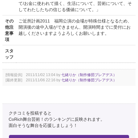
て/お金に使われて描く、生活について、芸術について、そ
してわたしたちの信じる価値について。」
その
ご近所計画2011 福岡公演の会場が特殊仕様となるため、
他注
開演後の途中入場ができません、開演時間までに受付にお
意事
越しくださいますようよろしくお願いします。
項
スタ
ッフ
[情報提供] 2011/11/02 13:04 by
七緒りか（制作修団プレアデス）
[最終更新] 2011/11/06 22:16 by
七緒りか（制作修団プレアデス）
クチコミを投稿すると
CoRich舞台芸術！のランキングに反映されます。
面白そうな舞台を応援しましょう！