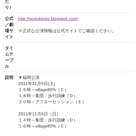
た
り）
公式
http://gogokinjyo.blogspot.com/
／劇
場サ
※正式な公演情報は公式サイトでご確認ください。
イト
タイ
ムテ
ーブ
ル
説明
▼福岡公演
2011年11月5日(土)
１６時～village80%（Ｃ）
１８時～集団：歩行訓練（Ｄ）
２０時～アフターセッション（Ｅ）
2011年11月6日（日）
１４時～集団：歩行訓練（Ｄ）
１６時～village80%（Ｃ）