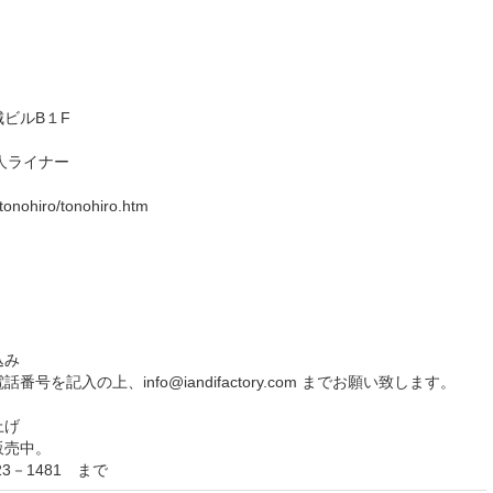
）
城ビルB１F
人ライナー
/tonohiro/tonohiro.htm
込み
を記入の上、info@iandifactory.com までお願い致します。
上げ
販売中。
3－1481 まで