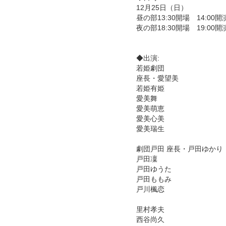
12月25日（日）
昼の部13:30開場 14:00開
夜の部18:30開場 19:00開
◆出演:
若姫劇団
座長・愛望美
若姫有姫
愛美舞
愛美萌恵
愛美心美
愛美瑞生
劇団戸田 座長・戸田ゆかり
戸田凜
戸田ゆうた
戸田ももみ
戸川楓恋
里村孝夫
西谷尚久