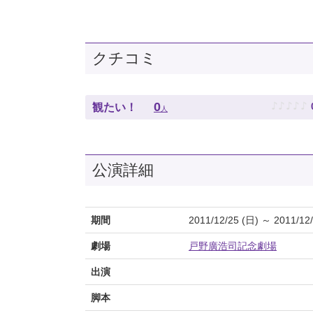
クチコミ
♪
♪
♪
♪
♪
0
観たい！
人
公演詳細
期間
2011/12/25 (日) ～ 2011/12
劇場
戸野廣浩司記念劇場
出演
脚本