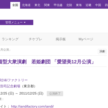
！
全国
北海道
東北
関東
甲信越
北陸
東海
近畿
中国
四
管理メニュー
団体WEBサイト管理
顧客管理
ランキング
チケプレ
掲示板
Myページ
2月公演」
演劇
着型大衆演劇 若姫劇団 「愛望美12月公演」
社I&Iファクトリー
浩司記念劇場
（東京都）
12/25 (日) ～ 2011/12/25 (日)
公演終了
間：
サイト：
http://iandifactory.com/iandi/