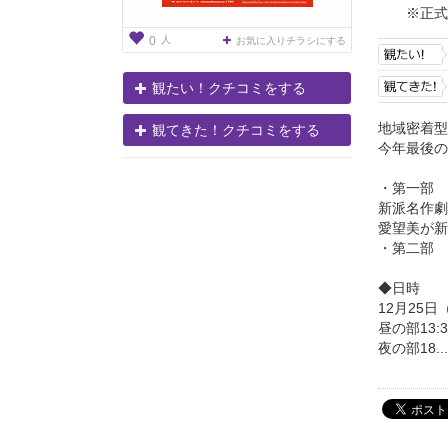
※正式
人
0
お気に入りチラシにする
観たい！クチコミをする
地域密着型
観てきた！クチコミをする
今年最後の
・第一部 
新派名作劇
愛望美が新
・第二部 
◆日時
12月25日
昼の部13:
夜の部18...