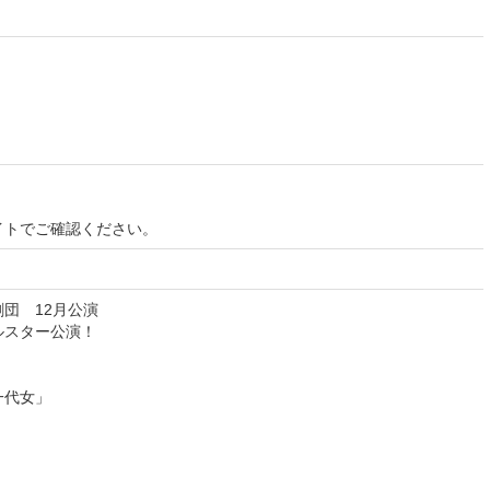
イトでご確認ください。
団 12月公演
ルスター公演！
一代女」
！