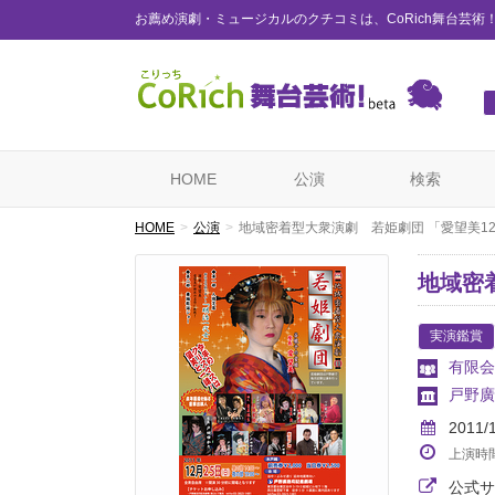
お薦め演劇・ミュージカルのクチコミは、CoRich舞台芸術
HOME
公演
検索
HOME
公演
地域密着型大衆演劇 若姫劇団 「愛望美1
地域密
実演鑑賞
有限会
戸野廣
2011/
上演時
公式