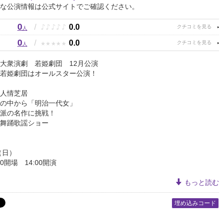
な公演情報は公式サイトでご確認ください。
0
♪
♪
♪
♪
♪
/
0.0
人
0
★
★
★
★
★
/
0.0
人
大衆演劇 若姫劇団 12月公演
若姫劇団はオールスター公演！
人情芝居
の中から「明治一代女」
派の名作に挑戦！
舞踊歌謡ショー
（日）
30開場 14:00開演
もっと読む
埋め込みコード