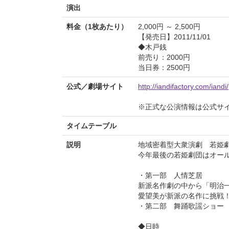
演出
料金（1枚あたり）
2,000円 ～ 2,500円
【発売日】2011/11/01
◆木戸銭
前売り：2000円
当日券：2500円
公式／劇場サイト
http://iandifactory.com/iandi/
※正式な公演情報は公式サ
タイムテーブル
説明
地域密着型大衆演劇 若姫劇
今年最後の若姫劇団はオー
・第一部 人情芝居
新派名作劇の中から「明治
愛望美が新派の名作に挑戦
・第二部 舞踊歌謡ショー
◆日時