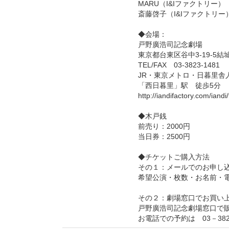
MARU（I&Iファクトリー）
斎藤啓子（I&Iファクトリー
◆会場：
戸野廣浩司記念劇場
東京都台東区谷中3-19-5結
TEL/FAX 03-3823-1481
JR・東京メトロ・日暮里舎
「西日暮里」駅 徒歩5分
http://iandifactory.com/iandi
◆木戸銭
前売り：2000円
当日券：2500円
◆チケットご購入方法
その１：メールでのお申し
希望公演・枚数・お名前・電話番号
その２：劇場窓口でお買い
戸野廣浩司記念劇場窓口で
お電話での予約は 03－382