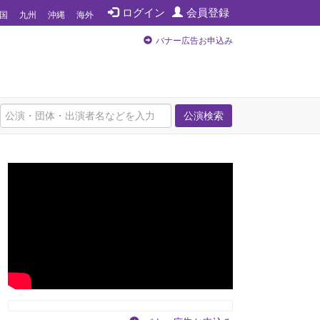
ログイン
会員登録
国
九州
沖縄
海外
バナー広告お申込み
公演検索