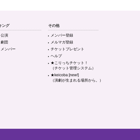
キング
その他
目公演
メンバー登録
目劇団
メルマガ登録
目メンバー
チケットプレゼント
ヘルプ
★こりっちチケット！
（チケット管理システム）
★keicoba [new!]
（演劇が生まれる場所から。）