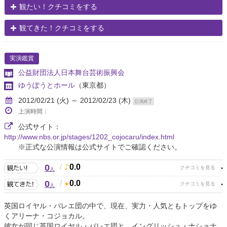
観たい！クチコミをする
観てきた！クチコミをする
実演鑑賞
公益財団法人日本舞台芸術振興会
ゆうぽうとホール
（東京都）
2012/02/21 (火) ～ 2012/02/23 (木)
公演終了
上演時間：
公式サイト：
http://www.nbs.or.jp/stages/1202_cojocaru/index.html
※正式な公演情報は公式サイトでご確認ください。
0
/
0.0
人
0
/
0.0
人
英国ロイヤル・バレエ団の中で、現在、実力・人気ともトップをゆ
くアリーナ・コジョカル。
彼女が同じ英国ロイヤル・バレエ団と、イングリッシュ・ナショナ