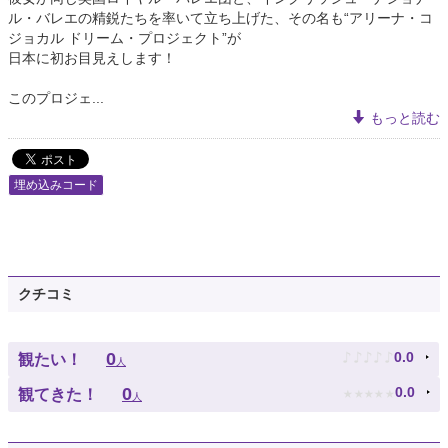
ル・バレエの精鋭たちを率いて立ち上げた、その名も“アリーナ・コ
ジョカル ドリーム・プロジェクト”が
日本に初お目見えします！
このプロジェ...
もっと読む
埋め込みコード
クチコミ
♪
♪
♪
♪
♪
0
0.0
観たい！
人
★
★
★
★
★
0
0.0
観てきた！
人