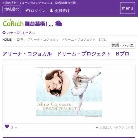
お薦め演劇・ミュージカルのクチコミは、CoRich舞台芸術！
T
menu
T
地域選択
ログイン
会員登録
o
o
g
g
g
g
l
l
バナー広告お申込み
e
e
HOME
公演
アリーナ・コジョカル ドリーム・プロジェクト Bプロ
n
n
舞踊・バレエ
a
a
v
アリーナ・コジョカル ドリーム・プロジェクト Bプロ
i
v
g
i
a
g
t
a
i
t
o
n
i
o
n
人
0
お気に入りチラシにする