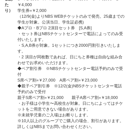
た
￥4,000
り）
学生券=￥2,000
（12/9(金)よりNBS WEBチケットのみで発売。25歳までの
学生が対象。公演当日、学生証必携)
◆Aプロ・Bプロ 2演目セット券 [S,A券]
・セット券はNBSチケットセンターで電話によってのみ受
付いたします。
・S,A,B券が対象。1セットにつき2000円割引きいたしま
す。
・2 演目が同枚数であれば、日にちと券種は自由な組み合
わせでお求めいただけます。
◆ペア割引券 ※NBSチケットセンター電話予約のみで受
付
S席ペア割=￥27,000 A席ペア割=￥23,000
◆親子ペア割引券 ※12/2(金)NBSチケットセンター電話
予約のみで受付
親子S席ペア割=￥21,000 親子A席ペア割=￥18,000
・お子様は小学生〜高校生が対象。日にちによってはチケ
ットをご用意できない場合があります。
※未就学児童のご入場はお断りします。
※10人以上のグループでご購入の場合、割引があります。
詳しくはNBSまでお問い合わせください。