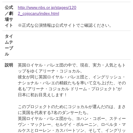
公式
http://www.nbs.or.jp/stages/120
／劇
2_cojocaru/index.html
場サ
イト
※正式な公演情報は公式サイトでご確認ください。
タイ
ムテ
ーブ
ル
説明
英国ロイヤル・バレエ団の中で、現在、実力・人気ともト
ップをゆくアリーナ・コジョカル。
彼女が同じ英国ロイヤル・バレエ団と、イングリッシュ・
ナショナル・バレエの精鋭たちを率いて立ち上げた、その
名も“アリーナ・コジョカル ドリーム・プロジェクト”が
日本に初お目見えします！
このプロジェクトのためにコジョカルが選んだのは、まさ
に英国を代表する7名のダンサーたち。
英国ロイヤル・バレエ団から、ヨハン・コボー、スティー
ヴン・マックレー、セルゲイ・ポルーニン、ロベルタ・マ
ルケスとローレン・カスバートソン、そして、イングリッ