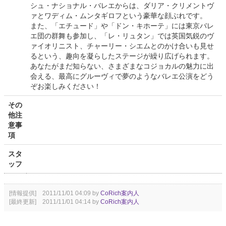
シュ・ナショナル・バレエからは、ダリア・クリメントヴ
ァとワディム・ムンタギロフという豪華な顔ぶれです。
また、「エチュード」や「ドン・キホーテ」には東京バレ
エ団の群舞も参加し、「レ・リュタン」では英国気鋭のヴ
ァイオリニスト、チャーリー・シエムとのかけ合いも見せ
るという、趣向を凝らしたステージが繰り広げられます。
あなたがまだ知らない、さまざまなコジョカルの魅力に出
会える、最高にグルーヴィで夢のようなバレエ公演をどう
ぞお楽しみください！
その
他注
意事
項
スタ
ッフ
[情報提供] 2011/11/01 04:09 by
CoRich案内人
[最終更新] 2011/11/01 04:14 by
CoRich案内人