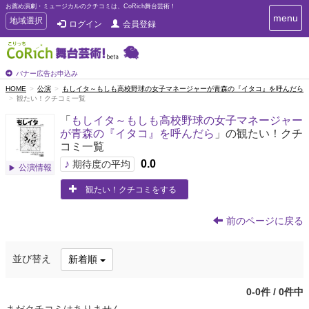
お薦め演劇・ミュージカルのクチコミは、CoRich舞台芸術！
T
menu
T
地域選択
ログイン
会員登録
o
o
g
g
g
g
l
l
バナー広告お申込み
e
e
HOME
公演
もしイタ～もしも高校野球の女子マネージャーが青森の『イタコ』を呼んだら
n
観たい！クチコミ一覧
n
a
a
v
「
もしイタ～もしも高校野球の女子マネージャー
i
v
が青森の『イタコ』を呼んだら
」の観たい！クチ
g
i
コミ一覧
a
g
t
♪
0.0
期待度の平均
公演情報
a
i
t
o
観たい！クチコミをする
n
i
o
前のページに戻る
n
並び替え
新着順
0-0件 / 0件中