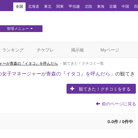
！
全国
北海道
東北
関東
甲信越
北陸
東海
近畿
中国
四
管理メニュー
団体WEBサイト管理
顧客管理
ランキング
チケプレ
掲示板
Myページ
ャーが青森の『イタコ』を呼んだら
観てきた！クチコミ一覧
の女子マネージャーが青森の『イタコ』を呼んだら
」の観てき
観てきた！クチコミをする
前のページに戻る
0-0件 / 0件中