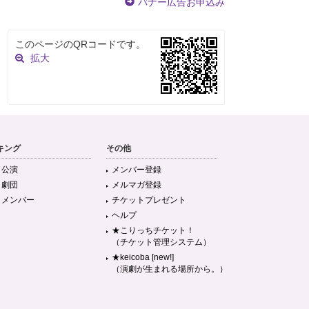
バナー広告お申込み
このページのQRコードです。
拡大
キング
その他
目公演
メンバー登録
目劇団
メルマガ登録
目メンバー
チケットプレゼント
ヘルプ
★こりっちチケット！
（チケット管理システム）
★keicoba [new!]
（演劇が生まれる場所から。）