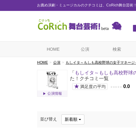
お薦め演劇・ミュージカルのクチコミは、CoRich舞台芸術
HOME
公演
検索
HOME
公演
もしイタ～もしも高校野球の女子マネージ
「
もしイタ～もしも高校野球
た！クチコミ一覧
★
0.0
満足度の平均
★
★
★
★
★
公演情報
並び替え
新着順