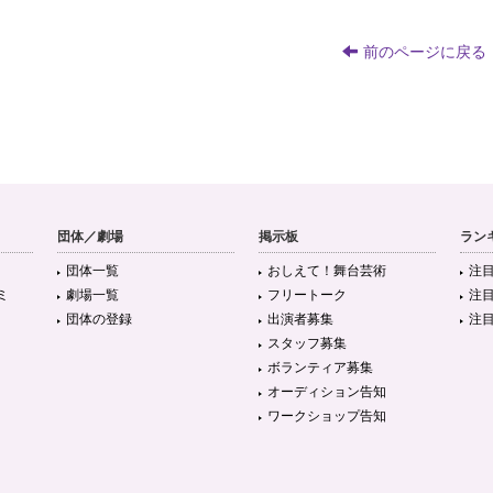
前のページに戻る
団体／劇場
掲示板
ラン
団体一覧
おしえて！舞台芸術
注
ミ
劇場一覧
フリートーク
注
団体の登録
出演者募集
注
スタッフ募集
ボランティア募集
オーディション告知
ワークショップ告知