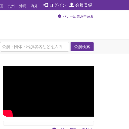
ログイン
会員登録
国
九州
沖縄
海外
バナー広告お申込み
公演検索