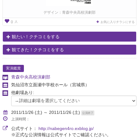
デザイン：青森中央高校演劇部
人
0
お気に入りチラシにする
観たい！クチコミをする
観てきた！クチコミをする
実演鑑賞
青森中央高校演劇部
気仙沼市立面瀬中学校ホール
（宮城県）
他劇場あり:
2011/11/26 (土) ～ 2011/11/26 (土)
公演終了
上演時間：
公式サイト：
http://nabegen4ro.exblog.jp/
※正式な公演情報は公式サイトでご確認ください。