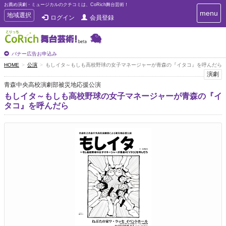
お薦め演劇・ミュージカルのクチコミは、CoRich舞台芸術！
T
menu
T
地域選択
ログイン
会員登録
o
o
g
g
g
g
l
l
バナー広告お申込み
e
e
HOME
公演
もしイタ～もしも高校野球の女子マネージャーが青森の『イタコ』を呼んだら
n
n
演劇
a
a
v
青森中央高校演劇部被災地応援公演
i
v
もしイタ～もしも高校野球の女子マネージャーが青森の『イ
g
i
タコ』を呼んだら
a
g
t
a
i
t
o
n
i
o
n