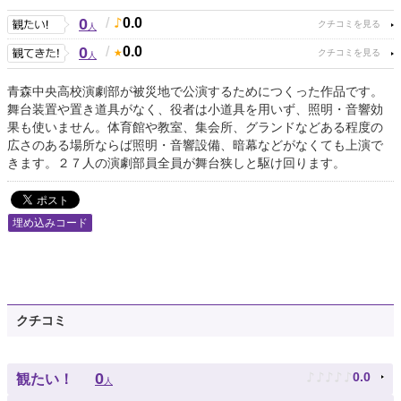
0
/
0.0
人
0
/
0.0
人
青森中央高校演劇部が被災地で公演するためにつくった作品です。
舞台装置や置き道具がなく、役者は小道具を用いず、照明・音響効
果も使いません。体育館や教室、集会所、グランドなどある程度の
広さのある場所ならば照明・音響設備、暗幕などがなくても上演で
きます。２７人の演劇部員全員が舞台狭しと駆け回ります。
埋め込みコード
クチコミ
♪
♪
♪
♪
♪
0
0.0
観たい！
人