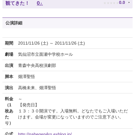
★
★
★
★
★
0
0.0
観てきた！
人
公演詳細
期間
2011/11/26 (土) ～ 2011/11/26 (土)
劇場
気仙沼市立面瀬中学校ホール
出演
青森中央高校演劇部
脚本
畑澤聖悟
演出
高橋未来、畑澤聖悟
料金
～
（1
【発売日】
枚あ
１３：３０開演です。入場無料。どなたでもご入場いただ
た
けます。会場が変更になっていますのでご注意下さい。
り）
公式
http://nabegen4ro.exblog.jp/