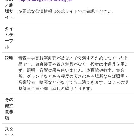
／劇
場サ
※正式な公演情報は公式サイトでご確認ください。
イト
タイ
ムテ
ーブ
ル
説明
青森中央高校演劇部が被災地で公演するためにつくった作
品です。舞台装置や置き道具がなく、役者は小道具を用い
ず、照明・音響効果も使いません。体育館や教室、集会
所、グランドなどある程度の広さのある場所ならば照明・
音響設備、暗幕などがなくても上演できます。２７人の演
劇部員全員が舞台狭しと駆け回ります。
その
他注
意事
項
スタ
ッフ