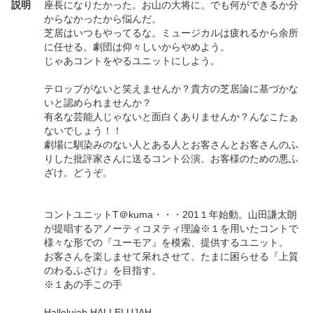
説明
座長になりたかった。お山の大将に。でも何ができるか分
からなかったから悩んだ。
芝居はいつもやってるな。ミュージカルは疲れるから余所
に任せる。劇団は仰々しいからやめよう。
じゃあコントをやるユニットにしよう。
テロップがないと笑えませんか？貴方の芝居論に基づかな
いと認められませんか？
有名な芸能人じゃないと面白くありませんか？んなこたぁ
ないでしょう！！
劇場に馴染みのない人とある人とお客さんとお客さんのふ
りした批評家さんに送るコント公演。お客様のための悪ふ
ざけ。どうぞ。
コントユニットT＠kuma・・・201１年始動。山田謙太朗
が提唱するアノーティコヌティ理論※１を用いたコントで
様々な形での『ユーモア』を模索、提供するユニット。
お客さんを楽しませて呆れさせて、たまに困らせる『上質
のわるふざけ』を目指す。
※１あの手この手
Hallelujah HALLELUJAH