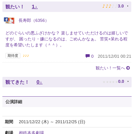
♪
♪
♪
♪
♪
1
3.0
観たい！
人
長寿郎（6356）
どのぐらいの悪ふざけかな？ 楽しませていただけるのは嬉しいで
すが、 困ったり・嫌になるのは、ごめんかなぁ。 苦笑+呆れる程
度を希望いたします（＾＾）。
♪♪♪
期待度
0
2011/12/01 00:21
観たい！一覧へ
★
★
★
★
★
0
0.0
観てきた！
人
公演詳細
期間
2011/12/22 (木) ～ 2011/12/25 (日)
劇場
相鉄本多劇場