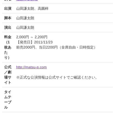
出演
山田謙太朗、高圓梓
脚本
山田謙太朗
演出
山田謙太朗
料金
2,000円 ～ 2,200円
（1
【発売日】2011/11/23
枚あ
前売2000円、当日2200円（全席自由・日時指定）
た
り）
公式
http://matsu-p.com
／劇
場サ
※正式な公演情報は公式サイトでご確認ください。
イト
タイ
ムテ
ーブ
ル