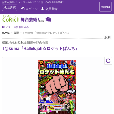
お薦め演劇・ミュージカルのクチコミは、CoRich舞台芸術！
T
menu
T
地域選択
ログイン
会員登録
o
o
g
g
g
g
l
l
バナー広告お申込み
e
e
HOME
公演
T@kuma『Hallelujah☆ロケットぱんち』
n
n
演劇
a
a
v
横浜相鉄本多劇場25周年記念公演
i
v
T@kuma『Hallelujah☆ロケットぱんち』
g
i
a
g
t
a
i
t
o
n
i
o
n