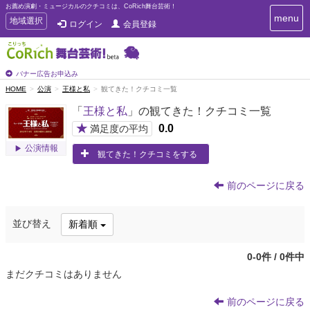
お薦め演劇・ミュージカルのクチコミは、CoRich舞台芸術！
T
menu
T
地域選択
ログイン
会員登録
o
o
g
g
g
g
l
l
バナー広告お申込み
e
e
HOME
公演
王様と私
観てきた！クチコミ一覧
n
n
a
「
王様と私
」の観てきた！クチコミ一覧
a
v
i
v
★
0.0
満足度の平均
g
i
公演情報
a
観てきた！クチコミをする
g
t
a
i
t
o
前のページに戻る
n
i
o
並び替え
新着順
n
0-0件 / 0件中
まだクチコミはありません
前のページに戻る