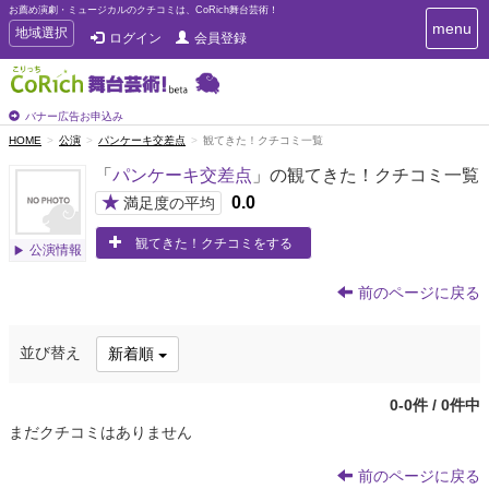
お薦め演劇・ミュージカルのクチコミは、CoRich舞台芸術！
T
menu
T
地域選択
ログイン
会員登録
o
o
g
g
g
g
l
l
バナー広告お申込み
e
e
HOME
公演
パンケーキ交差点
観てきた！クチコミ一覧
n
n
a
「
パンケーキ交差点
」の観てきた！クチコミ一覧
a
v
i
v
★
0.0
満足度の平均
g
i
a
観てきた！クチコミをする
g
公演情報
t
a
i
t
o
前のページに戻る
n
i
o
並び替え
新着順
n
0-0件 / 0件中
まだクチコミはありません
前のページに戻る