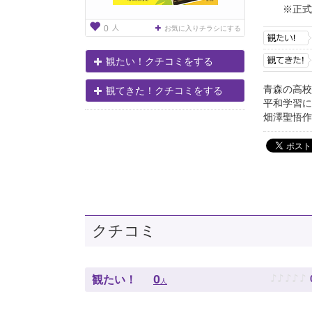
※正式
人
0
お気に入りチラシにする
観たい！クチコミをする
青森の高校
観てきた！クチコミをする
平和学習に
畑澤聖悟作
クチコミ
♪
♪
♪
♪
♪
0
観たい！
人