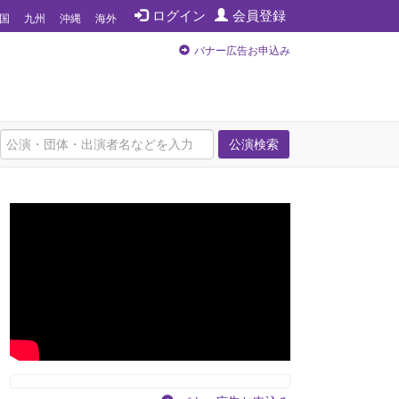
ログイン
会員登録
国
九州
沖縄
海外
バナー広告お申込み
公演検索