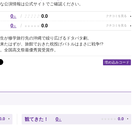
な公演情報は公式サイトでご確認ください。
0
♪
♪
♪
♪
♪
/
0.0
人
0
★
★
★
★
★
/
0.0
人
生が修学旅行先の沖縄で繰り広げるドタバタ劇。
来たはずが、旅館でおきた枕投げバトルはまさに戦争!?
。全国高文祭最優秀賞受賞作。
埋め込みコード
★
★
★
★
★
0
0.0
0.0
観てきた！
人