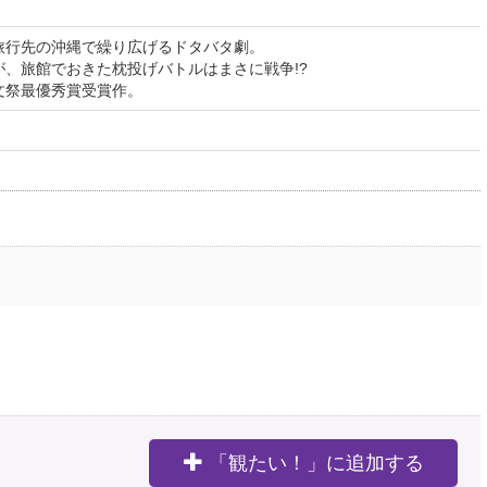
旅行先の沖縄で繰り広げるドタバタ劇。
、旅館でおきた枕投げバトルはまさに戦争!?
文祭最優秀賞受賞作。
「観たい！」に追加する
。