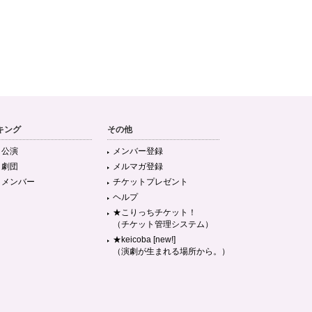
キング
その他
目公演
メンバー登録
目劇団
メルマガ登録
目メンバー
チケットプレゼント
ヘルプ
★こりっちチケット！
（チケット管理システム）
★keicoba [new!]
（演劇が生まれる場所から。）