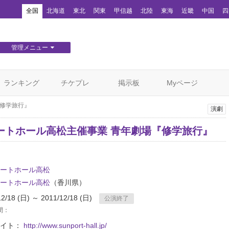
！
全国
北海道
東北
関東
甲信越
北陸
東海
近畿
中国
四
管理メニュー
団体WEBサイト管理
顧客管理
ランキング
チケプレ
掲示板
Myページ
『修学旅行』
演劇
ートホール高松主催事業 青年劇場『修学旅行』
ートホール高松
ートホール高松
（香川県）
12/18 (日) ～ 2011/12/18 (日)
公演終了
間：
サイト：
http://www.sunport-hall.jp/