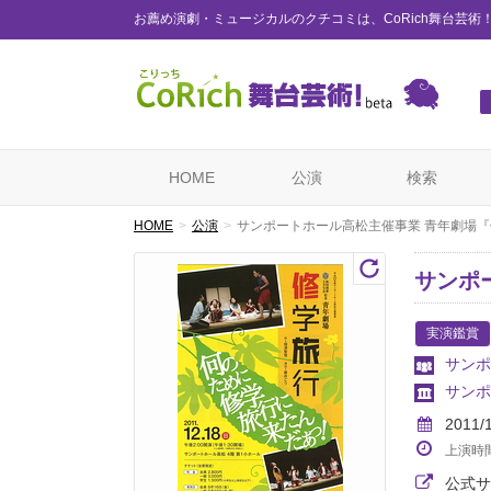
お薦め演劇・ミュージカルのクチコミは、CoRich舞台芸術
HOME
公演
検索
HOME
公演
サンポートホール高松主催事業 青年劇場
サンポ
実演鑑賞
サンポ
サンポ
2011/
上演時
公式